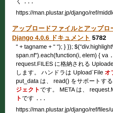
く
...
https://man.plustar.jp/django/ref/midd
アップロードファイルとアップロ
Django 4.0.6 ドキュメント
5782
" + tagname + " "); } }); $("div.highligh
span.nf").each(function(i, elem) { va
request.FILES に格納される Uploade
します。 ハンドラは Upload`File
オ
put_data は、 read() をサポ
ジェクト
です。 META は、 request
ト
です
...
https://man.plustar.jp/django/ref/files