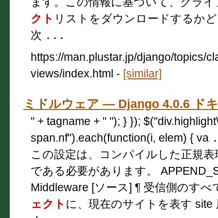
ます。この情報に基づいて、クライ
クト
リストをダウンロードするかど
次
...
https://man.plustar.jp/django/topics/c
views/index.html
-
[similar]
ミドルウェア — Django 4.0.6 
" + tagname + " "); } }); $("div.highligh
span.nf").each(function(i, elem) { va
この設定は、コンパイルした正規表
である必要があります。 APPEND_S
Middleware [ソース] ¶ 受信側のすべて
ェクト
に、現在のサイトを表す sit