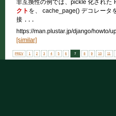
非互換性の例では、pickle 化された Ht
クト
を、 cache_page() デコ
接
...
https://man.plustar.jp/django/howto/u
[similar]
PREV
1
2
3
4
5
6
7
8
9
10
11