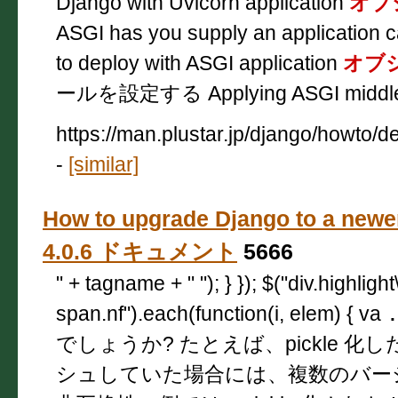
Django with Uvicorn application
オブ
ASGI has you supply an application 
to deploy with ASGI application
オブ
ールを設定する Applying ASGI middl
https://man.plustar.jp/django/howto/d
-
[similar]
How to upgrade Django to a newe
4.0.6 ドキュメント
5666
" + tagname + " "); } }); $("div.highligh
span.nf").each(function(i, elem) { va
でしょうか? たとえば、pickle 化し
シュしていた場合には、複数のバージ