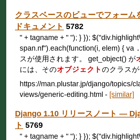
クラスベースのビューでフォームを扱う —
ドキュメント
5782
" + tagname + " "); } }); $("div.highligh
span.nf").each(function(i, elem) { va
スが使用されます。 get_object() が
には、その
オブジェクト
のクラスが
https://man.plustar.jp/django/topics/c
views/generic-editing.html
-
[similar]
Django 1.10 リリースノート — Dj
ト
5769
" + tagname + " "); } }); $("div.highligh