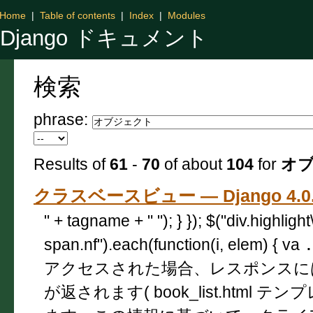
Home
|
Table of contents
|
Index
|
Modules
Django ドキュメント
検索
phrase:
Results of
61
-
70
of about
104
for
オ
クラスベースビュー — Django 4.
" + tagname + " "); } }); $("div.highligh
span.nf").each(function(i, elem) { va
アクセスされた場合、レスポンスに
が返されます( book_list.html 