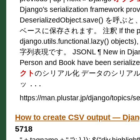
Django's serialization framework pro
DeserializedObject.save() を呼ぶと
ベースに保存されます。 注釈 If the pk 
django.utils.functional.lazy() objects
字列表現です。 JSONL ¶ New in Djang
Person and Book have been seriali
クト
のシリアル化 データのシリアル
ッ
...
https://man.plustar.jp/django/topics/se
How to create CSV output — D
5718
" + tagname + " "); } }); $("div.highligh