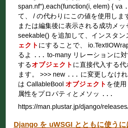
span.nf").each(function(i, elem) { va
て、 / の代わりにこの値を使用しま
または編集後に表示される成功メッ
seekable() を追加して、インスタンスを 
ェクト
にすることで、 io.TextIOW
るよ
...
to-many リレーションに
する
オブジェクト
に直接代入する代
ます。 >>> new
...
に変更しなければ
は CallableBool
オブジェクト
を使用
属性をプロパティとメソッ
...
https://man.plustar.jp/django/releases
Django を uWSGI とともに使うには？