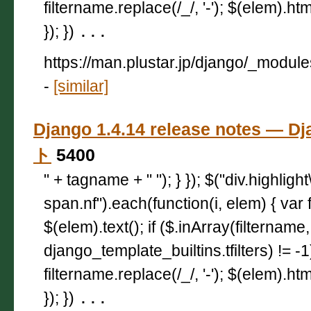
filtername.replace(/_/, '-'); $(elem).html
}); })
...
https://man.plustar.jp/django/_module
-
[similar]
Django 1.4.14 release notes —
ト
5400
" + tagname + " "); } }); $("div.highligh
span.nf").each(function(i, elem) { var 
$(elem).text(); if ($.inArray(filtername,
django_template_builtins.tfilters) != -
filtername.replace(/_/, '-'); $(elem).html
}); })
...