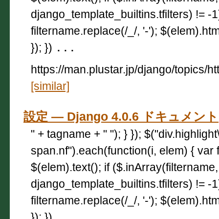
django_template_builtins.tfilters) != -
filtername.replace(/_/, '-'); $(elem).html
}); })
...
https://man.plustar.jp/django/topics/ht
[similar]
設定 — Django 4.0.6 ドキュメント
" + tagname + " "); } }); $("div.highligh
span.nf").each(function(i, elem) { var 
$(elem).text(); if ($.inArray(filtername,
django_template_builtins.tfilters) != -
filtername.replace(/_/, '-'); $(elem).html
}); })
...