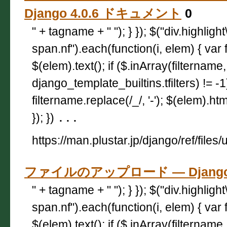
Django 4.0.6 ドキュメント
0
" + tagname + " "); } }); $("div.highligh
span.nf").each(function(i, elem) { var 
$(elem).text(); if ($.inArray(filtername,
django_template_builtins.tfilters) != -
filtername.replace(/_/, '-'); $(elem).html
}); })
...
https://man.plustar.jp/django/ref/files
ファイルのアップロード — Django
" + tagname + " "); } }); $("div.highligh
span.nf").each(function(i, elem) { var 
$(elem).text(); if ($.inArray(filtername,