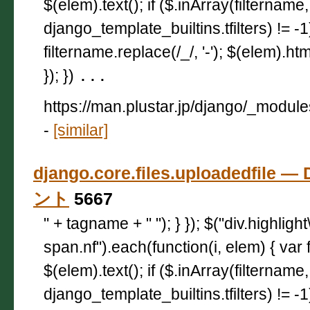
$(elem).text(); if ($.inArray(filtername,
django_template_builtins.tfilters) != -
filtername.replace(/_/, '-'); $(elem).html
}); })
...
https://man.plustar.jp/django/_module
-
[similar]
django.core.files.uploadedfile
ント
5667
" + tagname + " "); } }); $("div.highligh
span.nf").each(function(i, elem) { var 
$(elem).text(); if ($.inArray(filtername,
django_template_builtins.tfilters) != -