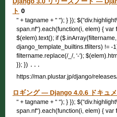
Django 3.0 リリースノート — Dja
ト
0
" + tagname + " "); } }); $("div.highligh
span.nf").each(function(i, elem) { var 
$(elem).text(); if ($.inArray(filtername,
django_template_builtins.tfilters) != -
filtername.replace(/_/, '-'); $(elem).html
}); })
...
https://man.plustar.jp/django/releases
ロギング — Django 4.0.6 ドキ
" + tagname + " "); } }); $("div.highligh
span.nf").each(function(i, elem) { var 