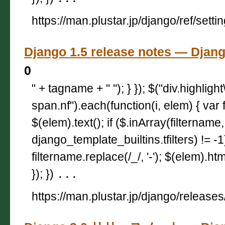
https://man.plustar.jp/django/ref/setti
Django 1.5 release notes — D
0
" + tagname + " "); } }); $("div.highligh
span.nf").each(function(i, elem) { var 
$(elem).text(); if ($.inArray(filtername,
django_template_builtins.tfilters) != -
filtername.replace(/_/, '-'); $(elem).html
}); })
...
https://man.plustar.jp/django/releases