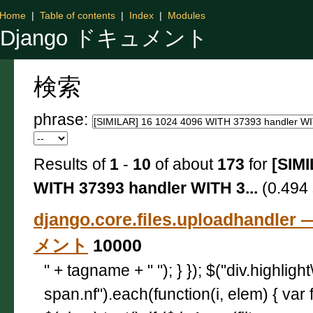
Home
|
Table of contents
|
Index
|
Modules
Django ドキュメント
検索
phrase:
Results of
1
-
10
of about
173
for
[SIMI
WITH 37393 handler WITH 3...
(0.494 
django.core.files.uploadhandle
メント
10000
" + tagname + " "); } }); $("div.highligh
span.nf").each(function(i, elem) { var 