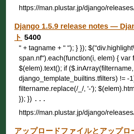
https://man.plustar.jp/django/releases
Django 1.5.9 release notes — 
ト
5400
" + tagname + " "); } }); $("div.highligh
span.nf").each(function(i, elem) { var 
$(elem).text(); if ($.inArray(filtername,
django_template_builtins.tfilters) != -
filtername.replace(/_/, '-'); $(elem).html
}); })
...
https://man.plustar.jp/django/releases
アップロードファイルとアップロ