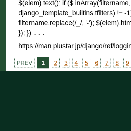
$(elem).text(); if ($.inArray(filtername,
django_template_builtins.tfilters) != -
filtername.replace(/_/, '-'); $(elem).html
}); })
...
https://man.plustar.jp/django/ref/loggi
PREV
1
2
3
4
5
6
7
8
9