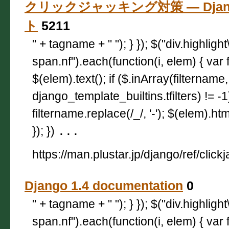
クリックジャッキング対策 — Djang
ト
5211
" + tagname + " "); } }); $("div.highligh
span.nf").each(function(i, elem) { var 
$(elem).text(); if ($.inArray(filtername,
django_template_builtins.tfilters) != -
filtername.replace(/_/, '-'); $(elem).html
}); })
...
https://man.plustar.jp/django/ref/click
Django 1.4 documentation
0
" + tagname + " "); } }); $("div.highligh
span.nf").each(function(i, elem) { var 