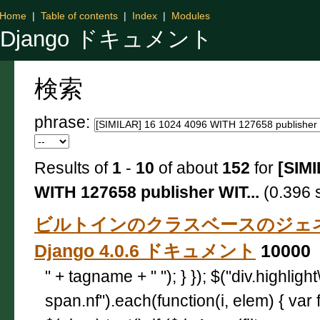
Home
|
Table of contents
|
Index
|
Modules
Django ドキュメント
検索
phrase:
Results of
1
-
10
of about
152
for
[SIMI
WITH 127658 publisher WIT...
(0.396 
ビルトインのクラスベースのジェ
Django 4.0.6 ドキュメント
10000
" + tagname + " "); } }); $("div.highligh
span.nf").each(function(i, elem) { var 