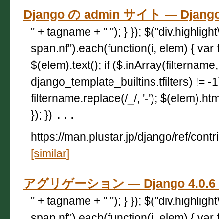
Django の admin サイト — Djan
" + tagname + " "); } }); $("div.highligh
span.nf").each(function(i, elem) { var 
$(elem).text(); if ($.inArray(filtername,
django_template_builtins.tfilters) != -
filtername.replace(/_/, '-'); $(elem).html
}); })
...
https://man.plustar.jp/django/ref/cont
[similar]
アグリゲーション — Django 4.0
" + tagname + " "); } }); $("div.highligh
span.nf").each(function(i, elem) { var 