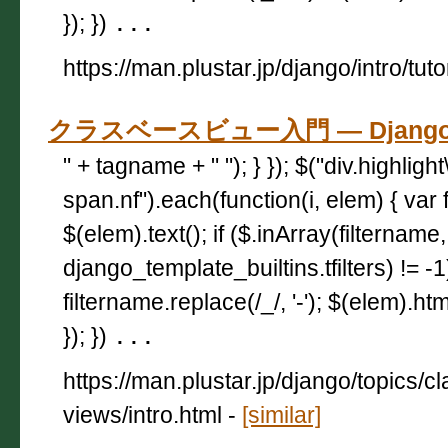
}); })
...
https://man.plustar.jp/django/intro/tuto
クラスベースビュー入門 — Django
" + tagname + " "); } }); $("div.highligh
span.nf").each(function(i, elem) { var 
$(elem).text(); if ($.inArray(filtername,
django_template_builtins.tfilters) != -
filtername.replace(/_/, '-'); $(elem).html
}); })
...
https://man.plustar.jp/django/topics/c
views/intro.html
-
[similar]