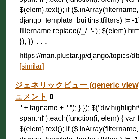
$(elem).text(); if ($.inArray(filtername,
django_template_builtins.tfilters) != -
filtername.replace(/_/, '-'); $(elem).html
}); })
...
https://man.plustar.jp/django/topics/d
[similar]
ジェネリックビュー (generic view) 
ュメント
0
" + tagname + " "); } }); $("div.highligh
span.nf").each(function(i, elem) { var 
$(elem).text(); if ($.inArray(filtername,