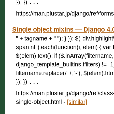
}); })
...
https://man.plustar.jp/django/ref/forms
Single object mixins — Djang
" + tagname + " "); } }); $("div.highligh
span.nf").each(function(i, elem) { var 
$(elem).text(); if ($.inArray(filtername,
django_template_builtins.tfilters) != -
filtername.replace(/_/, '-'); $(elem).html
}); })
...
https://man.plustar.jp/django/ref/cla
single-object.html
-
[similar]