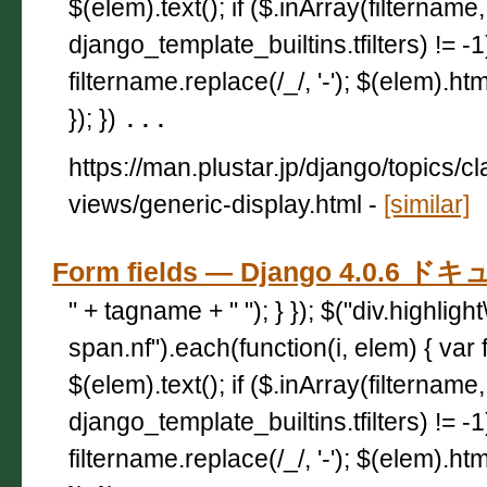
$(elem).text(); if ($.inArray(filtername,
django_template_builtins.tfilters) != -
filtername.replace(/_/, '-'); $(elem).html
}); })
...
https://man.plustar.jp/django/topics/c
views/generic-display.html
-
[similar]
Form fields — Django 4.0.6 
" + tagname + " "); } }); $("div.highligh
span.nf").each(function(i, elem) { var 
$(elem).text(); if ($.inArray(filtername,
django_template_builtins.tfilters) != -
filtername.replace(/_/, '-'); $(elem).html