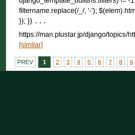
django_template_builtins.tfilters) != -
filtername.replace(/_/, '-'); $(elem).html
}); })
...
https://man.plustar.jp/django/topics/h
[similar]
PREV
1
2
3
4
5
6
7
8
9