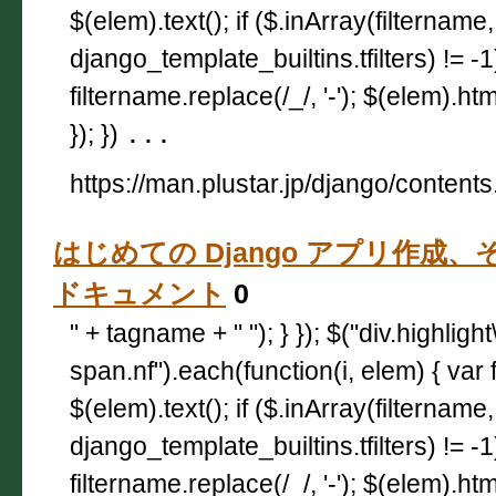
$(elem).text(); if ($.inArray(filtername,
django_template_builtins.tfilters) != -
filtername.replace(/_/, '-'); $(elem).html
}); })
...
https://man.plustar.jp/django/contents
はじめての Django アプリ作成、その2 
ドキュメント
0
" + tagname + " "); } }); $("div.highligh
span.nf").each(function(i, elem) { var 
$(elem).text(); if ($.inArray(filtername,
django_template_builtins.tfilters) != -
filtername.replace(/_/, '-'); $(elem).html