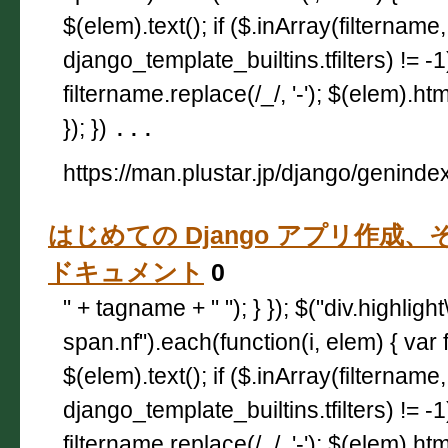
$(elem).text(); if ($.inArray(filtername,
django_template_builtins.tfilters) != -
filtername.replace(/_/, '-'); $(elem).html
}); })
...
https://man.plustar.jp/django/geninde
はじめての Django アプリ作成、その 1
ドキュメント
0
" + tagname + " "); } }); $("div.highligh
span.nf").each(function(i, elem) { var 
$(elem).text(); if ($.inArray(filtername,
django_template_builtins.tfilters) != -
filtername.replace(/_/, '-'); $(elem).html