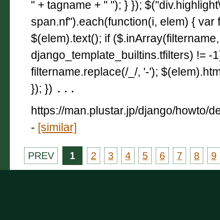
" + tagname + " "); } }); $("div.highligh
span.nf").each(function(i, elem) { var 
$(elem).text(); if ($.inArray(filtername,
django_template_builtins.tfilters) != -
filtername.replace(/_/, '-'); $(elem).html
}); })
...
https://man.plustar.jp/django/howto/d
-
[similar]
PREV
1
2
3
4
5
6
7
8
9