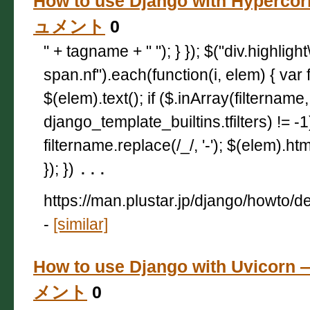
How to use Django with Hyperco
ュメント
0
" + tagname + " "); } }); $("div.highligh
span.nf").each(function(i, elem) { var 
$(elem).text(); if ($.inArray(filtername,
django_template_builtins.tfilters) != -
filtername.replace(/_/, '-'); $(elem).html
}); })
...
https://man.plustar.jp/django/howto/
-
[similar]
How to use Django with Uvicorn
メント
0