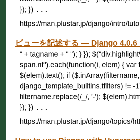
}); })
...
https://man.plustar.jp/django/intro/tuto
ビューを記述する — Django 4.0
" + tagname + " "); } }); $("div.highligh
span.nf").each(function(i, elem) { var 
$(elem).text(); if ($.inArray(filtername,
django_template_builtins.tfilters) != -
filtername.replace(/_/, '-'); $(elem).html
}); })
...
https://man.plustar.jp/django/topics/ht