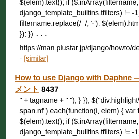
$(elem).text(); if ($.inArray(filtername,
django_template_builtins.tfilters) != -
filtername.replace(/_/, '-'); $(elem).html
}); })
...
https://man.plustar.jp/django/howto/d
-
[similar]
How to use Django with Daphne
メント
8437
" + tagname + " "); } }); $("div.highligh
span.nf").each(function(i, elem) { var 
$(elem).text(); if ($.inArray(filtername,
django_template_builtins.tfilters) != -