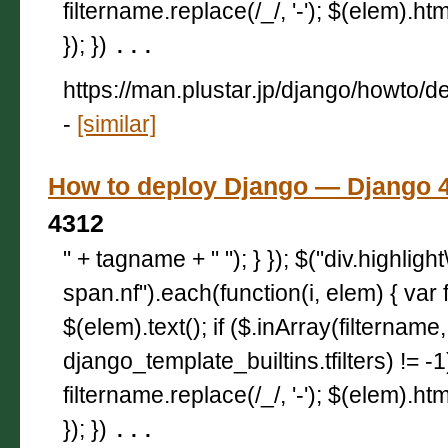
filtername.replace(/_/, '-'); $(elem).html
}); })
...
https://man.plustar.jp/django/howto/
-
[similar]
How to deploy Django — Djan
4312
" + tagname + " "); } }); $("div.highligh
span.nf").each(function(i, elem) { var 
$(elem).text(); if ($.inArray(filtername,
django_template_builtins.tfilters) != -
filtername.replace(/_/, '-'); $(elem).html
}); })
...