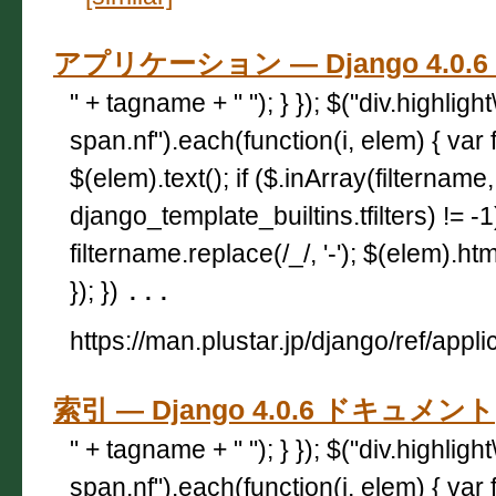
アプリケーション — Django 4.0
" + tagname + " "); } }); $("div.highligh
span.nf").each(function(i, elem) { var 
$(elem).text(); if ($.inArray(filtername,
django_template_builtins.tfilters) != -
filtername.replace(/_/, '-'); $(elem).html
}); })
...
https://man.plustar.jp/django/ref/appli
索引 — Django 4.0.6 ドキュメント
" + tagname + " "); } }); $("div.highligh
span.nf").each(function(i, elem) { var 