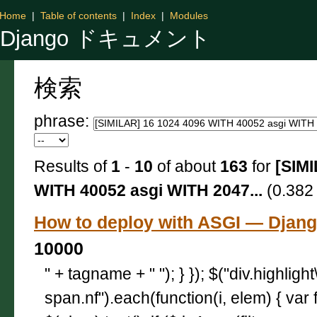
Home
|
Table of contents
|
Index
|
Modules
Django ドキュメント
検索
phrase:
Results of
1
-
10
of about
163
for
[SIMI
WITH 40052 asgi WITH 2047...
(0.382 
How to deploy with ASGI — Dj
10000
" + tagname + " "); } }); $("div.highligh
span.nf").each(function(i, elem) { var 