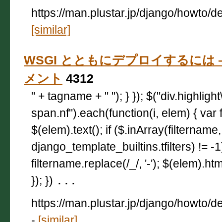
https://man.plustar.jp/django/howto/d
[similar]
WSGI とともにデプロイするには — D
メント
4312
" + tagname + " "); } }); $("div.highligh
span.nf").each(function(i, elem) { var 
$(elem).text(); if ($.inArray(filtername,
django_template_builtins.tfilters) != -
filtername.replace(/_/, '-'); $(elem).html
}); })
...
https://man.plustar.jp/django/howto/
-
[similar]