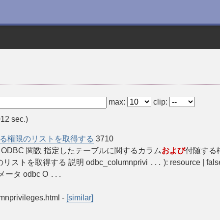
max:
clip:
12 sec.)
る権限のリストを取得する
3710
P Manual ODBC 関数 指定したテーブルに関するカラム
および
付随する
ストを取得する 説明 odbc_columnprivi
): resource
...
タ odbc O
...
umnprivileges.html
-
[similar]