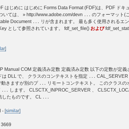
DF はじめに はじめに Forms Data Format (FDF)は、PDF ドキ
、 » http://www.adobe.com/devn
のフォーマット(これが
...
e Document
リが含まれます。 最も多く使用されるエントり
...
-Key として参照されています。 fdf_set_file()
および
fdf_set
lar]
HP Manual COM 定義済み定数 定義済み定数 以下の定数が定
は DLL で、 クラスのコンテキストを指定
CAL_SERVER
...
ンで動きますが別のプ
リモートコンテキスト。 このクラスの
...
T
します。 CLSCTX_INPROC_SERVER 、 CLSCTX_LOC
...
で連結したものです。 CL
...
l
-
[similar]
3669