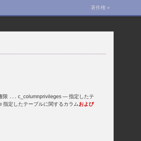
著作権 »
権限
c_columnprivileges — 指定したテ
...
 | false 指定したテーブルに関するカラム
および