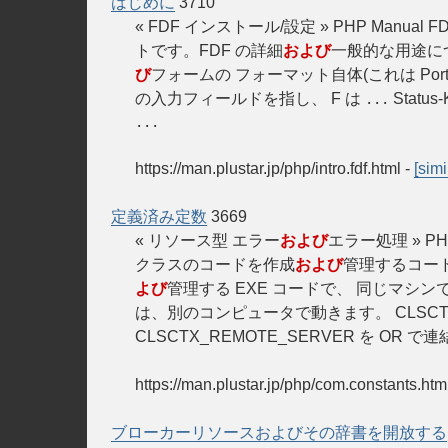
はじめに
3710
« FDF インストール/設定 » PHP Manual F
トです。FDF の詳細
および
一般的な用途については
び
フォームの フォーマット自体(これは Portabl
の入力フィールドを指し、 F は
Status
...
...
https://man.plustar.jp/php/intro.fdf.html
-
[simi
定義済み定数
3669
« リソース型 エラー
および
エラー処理 » P
クラスのコードを作成
および
管理するコード
よび
管理する EXE コードで、 同じマシ
は、別のコンピュータで動きます。 CLSC
CLSCTX_REMOTE_SERVER を OR 
https://man.plustar.jp/php/com.constants.htm
ブローカーリソースおよびその辞書を開放する