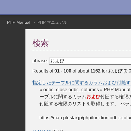
PHP Manual
PHP マニュアル
検索
phrase:
Results of
91
-
100
of about
1162
for
および
(0.0
指定したテーブルに関するカラムおよび付随す
« odbc_close odbc_columns » PH
ーブルに関するカラム
および
付随する権限のリ
付随する権限のリストを取得します。 パラメー
https://man.plustar.jp/php/function.odbc-col