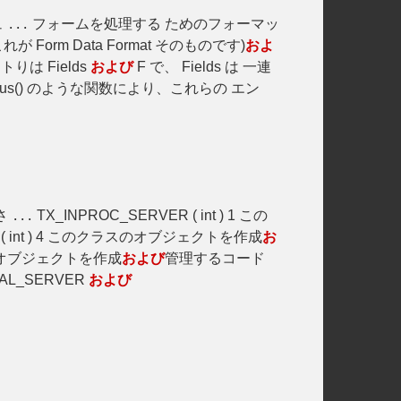
ュ
フォームを処理する ためのフォーマッ
...
 Form Data Format そのものです)
およ
は Fields
および
F で、 Fields は 一連
_status() のような関数により、これらの エン
義さ
TX_INPROC_SERVER ( int ) 1 この
...
 ( int ) 4 このクラスのオブジェクトを作成
お
オブジェクトを作成
および
管理するコード
AL_SERVER
および