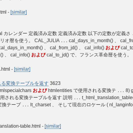
html
-
[similar]
anual カレンダー 定義済み定数 定義済み定数 以下の定数が定義さ
レゴリオ暦を使う。 CAL_JULIA
cal_days_in_month() 、 cal_fro
...
al_days_in_month() 、 cal_from_jd() 、 cal_info()
および
cal_
) 、 cal_info()
および
cal_to_jd() で、フランス革命暦を使う。 
.html
-
[similar]
s で使用される変換テーブルを返す
3623
tmlspecialchars
および
htmlentities で使用される変換テ
8) 
...
s() で使用される変換テーブルを返す 説明
t_html_translation_tabl
...
れる変換テーブ
lt_charset 、 そして現在のロケール ( nl_langinfo
...
ranslation-table.html
-
[similar]