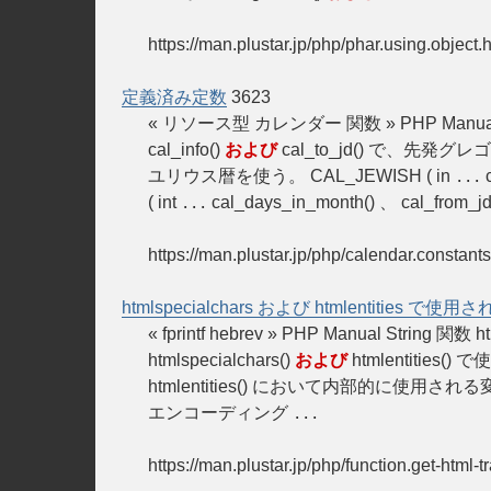
https://man.plustar.jp/php/phar.using.object.
定義済み定数
3623
« リソース型 カレンダー 関数 » PHP M
cal_info()
および
cal_to_jd() で、先発グ
ユリウス暦を使う。 CAL_JEWISH ( in
c
...
( int
cal_days_in_month() 、 cal_from_jd(
...
https://man.plustar.jp/php/calendar.constants
htmlspecialchars および htmlentitie
« fprintf hebrev » PHP Manual String 関数 h
htmlspecialchars()
および
htmlentitie
htmlentities() において内部的に使用さ
エンコーディング
...
https://man.plustar.jp/php/function.get-html-t