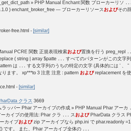
roker_get_dict_path » PHP Manual Enchant 関数 ブローカーリソ
..
0.1.0 ) enchant_broker_free — ブローカーリソース
および
その辞
roker-free.html
-
[similar]
» PHP Manual PCRE 関数 正規表現検索
および
置換を行う preg_repl
.
e ( string | array $patte
すべてのパターンがこの文字列に置
...
tern は
する文字列のうちの特定の文字 (具体的には ' 、 " 
...
。 xp***to 3 注意 注意 : pattern
および
replaceme
ace.html
-
[similar]
arData クラス
3669
ラッパー Phar アーカイブの作成 » PHP Manual Phar アーカ
r アーカイブの使用法: Phar クラ
ス
および
PharData クラス
...
アーカイブ
および
zip アーカイブなら php.ini で phar.readonly 
Stub() です。 また、Phar アーカイブ全体の
...