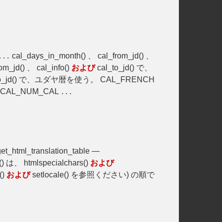
cal_days_in_month() 、 cal_from_jd() 、
...
m_jd() 、 cal_info()
および
cal_to_jd() で、
to_jd() で、ユダヤ暦を使う。 CAL_FRENCH
CAL_NUM_CAL
...
get_html_translation_table —
e() は、 htmlspecialchars()
および
()
および
setlocale() を参照ください) の順で