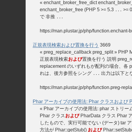
« enchant_broker_free_dict enchant_b
enchant_broker_free (PHP 5 >= 5.3
>= 
...
で 非推
...
https://man.plustar.jp/php/function.enchant-b
正規表現検索および置換を行う
3669
« preg_replace_callback preg_split 
正規表現検索
および
置換を行う 説明 preg_replac
replacement のいずれもが配列の場合、各 pat
れは、後方参照をシング
出力は以下となります
...
https://man.plustar.jp/php/function.preg-repl
Phar アーカイブの使用法: Phar クラスおよび Ph
« Phar アーカイブの使用法: phar ストリーム
Phar クラス
および
PharData クラス Pha
したもので、実行可能でない (データ) tar 
方法が Phar::getStub()
および
Phar::set