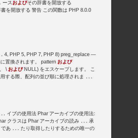
ース
および
その辞書を開放する
.
書を開放する 警告 この関数は PHP 8.0.0
4, PHP 5, PHP 7, PHP 8) preg_replace —
..
換されます。 pattern
および
、 \
および
NULL) をエスケープします。 こ
nt を使用する際、配列の並び順に処理されま
...
イブの使用法 Phar アーカイブの使用法:
...
 Phar クラスは Phar アーカイブの読み
承
...
=1 であ
たり取得したりするための唯一の
...