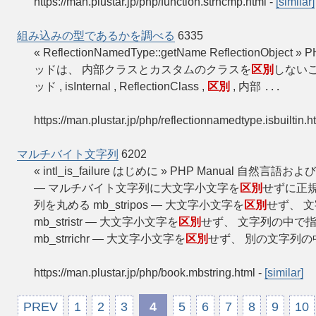
https://man.plustar.jp/php/function.strncmp.html
-
[similar]
組み込みの型であるかを調べる
6335
« ReflectionNamedType::getName ReflectionObje
ッドは、 内部クラスとカスタムのクラスを
区別
しない
ッド , isInternal , ReflectionClass ,
区別
, 内部
...
https://man.plustar.jp/php/reflectionnamedtype.isbuiltin.h
マルチバイト文字列
6202
« intl_is_failure はじめに » PHP Manual
— マルチバイト文字列に大文字小文字を
区別
せずに正規
列を丸める mb_stripos — 大文字小文字を
区別
せず、 
mb_stristr — 大文字小文字を
区別
せず、 文字列の中で
mb_strrichr — 大文字小文字を
区別
せず、 別の文字列
https://man.plustar.jp/php/book.mbstring.html
-
[similar]
PREV
1
2
3
4
5
6
7
8
9
10