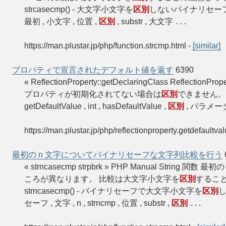
strcasecmp() - 大文字小文字を
区別
しないバイナリセーフな
最初 , 小文字 , 位置 ,
区別
, substr , 大文字
...
https://man.plustar.jp/php/function.strcmp.html
-
[similar]
プロパティで宣言されたデフォルト値を返す
6390
« ReflectionProperty::getDeclaringClass ReflectionPr
プロパティが初期化されてない場合は
区別
できません。
getDefaultValue , int , hasDefaultValue ,
区別
, パラメータ
https://man.plustar.jp/php/reflectionproperty.getdefaultva
最初の n 文字についてバイナリセーフな文字列比較を行う
« strncasecmp strpbrk » PHP Manual Str
ころが異なります。 比較は大文字小文字を
区別
すること
strncasecmp() - バイナリセーフで大文字小文字を
区別
し
セーフ , 文字 , n , strncmp , 位置 , substr ,
区別
...