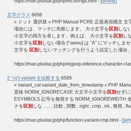
https://man.plustar.jp/php/ref.strings.html
-
[similar]
文字クラス
6656
« ドット 選択肢 » PHP Manual PCRE 正規表現
場合には、マッチに失敗します。 大小文字を
区別
しな
小文字の両方を表します。例えば、 大小文字を
区別
しな
小文字を
区別
しない場合 [^aeiou] は "A" にマッチし
文字を
区別
しないマッチングを行うよう設定した場合
https://man.plustar.jp/php/regexp.reference.character-cla
2 つの variant を比較する
6589
« variant_cat variant_date_from_timestamp » PHP
意味 NORM_IGNORECASE 大文字小文字を
区別
せずに
ESYMBOLS 記号を無視する NORM_IGNOREWIDTH
ナを
区別
しな
, 比較 , 関数 , right , cmp , int , 無視 , fl
...
https://man.plustar.jp/php/function.variant-cmp.html
-
[sim