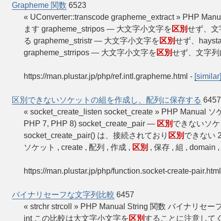
Grapheme 関数
6523
« UConverter::transcode grapheme_extract » PHP M
ます grapheme_stripos — 大文字小文字を
区別
せず、文
る grapheme_stristr — 大文字小文字を
区別
せず、hays
grapheme_strripos — 大文字小文字を
区別
せず、文字列
https://man.plustar.jp/php/ref.intl.grapheme.html
-
[similar
区別できないソケットの組を作成し、配列に保存する
6457
« socket_create_listen socket_create » PHP Manu
PHP 7, PHP 8) socket_create_pair —
区別
できないソケ
socket_create_pair() は、接続されており
区別
できない 
ソケット , create , 配列 , 作成 ,
区別
, 保存 , 組 , domai
https://man.plustar.jp/php/function.socket-create-pair.html
バイナリセーフな文字列比較
6457
« strchr strcoll » PHP Manual String 関数 バイナリ
int この比較は大文字小文字を
区別
することに注意してくださ