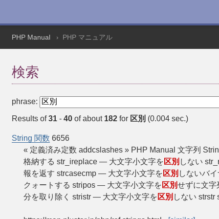
PHP Manual
PHP マニュアル
検索
phrase:
Results of
31
-
40
of about
182
for
区別
(0.004 sec.)
String 関数
6656
« 定義済み定数 addcslashes » PHP Manual 文字列 
格納する str_ireplace — 大文字小文字を
区別
しない str
報を返す strcasecmp — 大文字小文字を
区別
しないバイナ
クォートする stripos — 大文字小文字を
区別
せずに文字列
分を取り除く stristr — 大文字小文字を
区別
しない strst