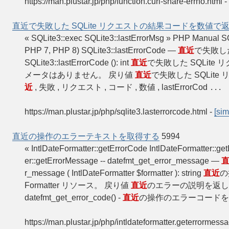
https://man.plustar.jp/php/function.curl-share-errno.html
-
直近で失敗した SQLite リクエストの結果コードを数値で
« SQLite3::exec SQLite3::lastErrorMsg » PHP Manual 
PHP 7, PHP 8) SQLite3::lastErrorCode —
直近
で失敗し
SQLite3::lastErrorCode (): int
直近
で失敗した SQLit
メータはありません。 戻り値
直近
で失敗した SQLit
近
, 失敗 , リクエスト , コード , 数値 , lastErrorCod
...
https://man.plustar.jp/php/sqlite3.lasterrorcode.html
-
[sim
直近の操作のエラーテキストを取得する
5994
« IntlDateFormatter::getErrorCode IntlDateFormatter::g
er::getErrorMessage -- datefmt_get_error_message —
r_message ( IntlDateFormatter $formatter ): string
直近
の
Formatter リソース。 戻り値
直近
のエラーの説明を返します。 
datefmt_get_error_code() -
直近
の操作のエラーコードを取得する 
https://man.plustar.jp/php/intldateformatter.geterrormess