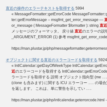
直近の操作のエラーテキストを取得する
5994
« MessageFormatter::getErrorCode MessageFormatter:
ter::getErrorMessage -- msgfmt_get_error_message —
or_message ( MessageFormatter $formatter ): string
直
メッセージのフォーマッタ。 戻り値
直近
のエラーの説明を返
_ARGUMENT_ERROR (1) 参考 msgfmt_get_error_code(
https://man.plustar.jp/php/messageformatter.geterrormes
オブジェクトに関する直近のエラーコードを取得する
5924
« IntlCalendar::getDayOfWeekType IntlCalendar::get
近
のエラーコードを取得する IntlCalendar::getErrorCod
ラーコードを取得する 説明 オブジェクト指向型 (me
..
(clone も含みます) に関する ICU エラーコー
の場合) 
...
を返します。 これは、単に警告を示してい
...
https://man.plustar.jp/php/intlcalendar.geterrorcode.html