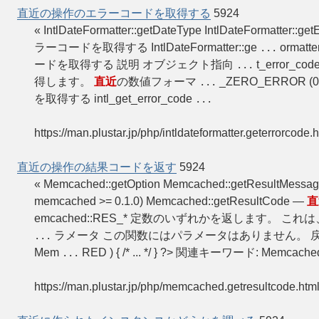
直近の操作のエラーコードを取得する
5924
« IntlDateFormatter::getDateType IntlDateFormatter::g
ラーコードを取得する IntlDateFormatter::ge
ormatte
...
ードを取得する 説明 オブジェクト指向
t_error_code 
...
得します。
直近
の数値フォーマ
_ZERO_ERROR (0) 
...
を取得する intl_get_error_code
...
https://man.plustar.jp/php/intldateformatter.geterrorcode.
直近の操作の結果コードを返す
5924
« Memcached::getOption Memcached::getResultMess
memcached >= 0.1.0) Memcached::getResultCode —
直
emcached::RES_* 定数のいずれかを返します。 これは
ラメータ この関数にはパラメータはありません。 
...
Mem
RED ) { /* ... */ } ?> 関連キーワード: Memcache
...
https://man.plustar.jp/php/memcached.getresultcode.htm