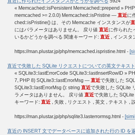
直近に作られたインスタンスかどうかを調べる
5924
« Memcached::isPersistent Memcached::prepend » P
memcached >= 2.0.0) Memcached::isPristine —
直近
に
ched::isPristine() は、その Memcache インスタンスが
にはパラメータはありません。 戻り値
直近
に作られたイ
いるかどうかを調べる 関連キーワード:
直近
, インスタンス ,
https://man.plustar.jp/php/memcached.ispristine.html
-
[s
直近で失敗した SQLite リクエストについての英文テキス
« SQLite3::lastErrorCode SQLite3::lastInsertRowID » 
7, PHP 8) SQLite3::lastErrorMsg —
直近
で失敗した SQ
SQLite3::lastErrorMsg (): string
直近
で失敗した SQLi
ラメータはありません。 戻り値
直近
で失敗した SQL
キーワード:
直近
, 失敗 , リクエスト , 英文 , テキスト , 説明
https://man.plustar.jp/php/sqlite3.lasterrormsg.html
-
[simi
直近の INSERT 文でデータベースに追加された行の ID を