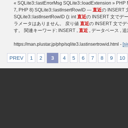
« SQLite3::lastErrorMsg SQLite3::loadExtension » PHP
7, PHP 8) SQLite3::lastInsertRowID —
直近
の INSER
SQLite3::lastInsertRowID (): int
直近
の INSERT 文で
ラメータはありません。 戻り値
直近
の INSERT 文
す。 関連キーワード: INSERT ,
直近
, データベース , 追加 , 
https://man.plustar.jp/php/sqlite3.lastinsertrowid.html
-
[si
PREV
1
2
3
4
5
6
7
8
9
10