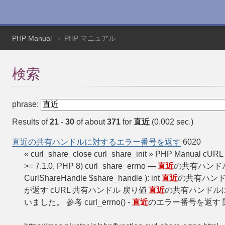
PHP Manual
PHP マニュアル
検索
phrase:
Results of
21
-
30
of about
371
for
直近
(0.002 sec.)
直近の共有ハンドルに対するエラー番号を返す
6020
« curl_share_close curl_share_init » PHP Manual cU
>= 7.1.0, PHP 8) curl_share_errno —
直近
の共有ハンドル
CurlShareHandle $share_handle ): int
直近
の共有ハン
が返す cURL 共有ハンドル 戻り値
直近
の共有ハンドル
いました。 参考 curl_errno() -
直近
のエラー番号を返す 