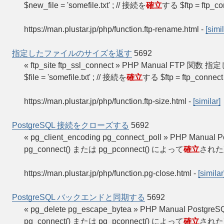
$new_file = 'somefile.txt' ; // 接続を
確立
する $ftp = ftp_co
https://man.plustar.jp/php/function.ftp-rename.html
-
[simil
指定したファイルのサイズを返す
5692
« ftp_site ftp_ssl_connect » PHP Manual FTP
$file = 'somefile.txt' ; // 接続を
確立
する $ftp = ftp_connect
https://man.plustar.jp/php/function.ftp-size.html
-
[similar]
PostgreSQL 接続をクローズする
5692
« pg_client_encoding pg_connect_poll » PHP M
pg_connect() または pg_pconnect() によって
確立
された
https://man.plustar.jp/php/function.pg-close.html
-
[similar
PostgreSQL バックエンドと同期する
5692
« pg_delete pg_escape_bytea » PHP Manual Po
pg_connect() または pg_pconnect() によって
確立
された