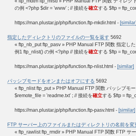
« ftp_mdtm ftp_mlsd » PHP Manual FTP 関数 ディレク
の例 <?php $dir = 'www' ; // 接続を
確立
する $ftp = ftp_co
https://man.plustar.jp/php/function.ftp-mkdir.html
-
[similar
指定したディレクトリのファイルの一覧を返す
5692
« ftp_nb_put ftp_pasv » PHP Manual FTP 
例1 ftp_nlist() の例 <?php // 接続を
確立
する $ftp = ftp_co
https://man.plustar.jp/php/function.ftp-nlist.html
-
[similar]
パッシブモードをオンまたはオフにする
5692
« ftp_nlist ftp_put » PHP Manual FTP 関数 パ
$remote_file = 'readme.txt' ; // 接続を
確立
する $ftp = ftp_
https://man.plustar.jp/php/function.ftp-pasv.html
-
[similar]
FTP サーバー上のファイルまたはディレクトリの名前を変
« ftp_rawlist ftp_rmdir » PHP Manual F