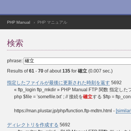
PHP Manual
PHP マニュアル
検索
phrase:
Results of
61
-
70
of about
135
for
確立
(0.007 sec.)
指定したファイルが最後に更新された時刻を返す
5692
« ftp_login ftp_mkdir » PHP Manual FTP 
php $file = 'somefile.txt' ; // 接続を
確立
する $ftp = ftp_con
https://man.plustar.jp/php/function.ftp-mdtm.html
-
[similar
ディレクトリを作成する
5692