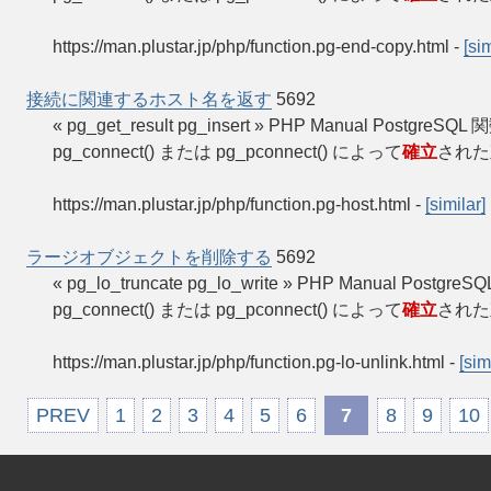
https://man.plustar.jp/php/function.pg-end-copy.html
-
[sim
接続に関連するホスト名を返す
5692
« pg_get_result pg_insert » PHP Manual Pos
pg_connect() または pg_pconnect() によって
確立
された
https://man.plustar.jp/php/function.pg-host.html
-
[similar]
ラージオブジェクトを削除する
5692
« pg_lo_truncate pg_lo_write » PHP Manual 
pg_connect() または pg_pconnect() によって
確立
された
https://man.plustar.jp/php/function.pg-lo-unlink.html
-
[sim
PREV
1
2
3
4
5
6
7
8
9
10