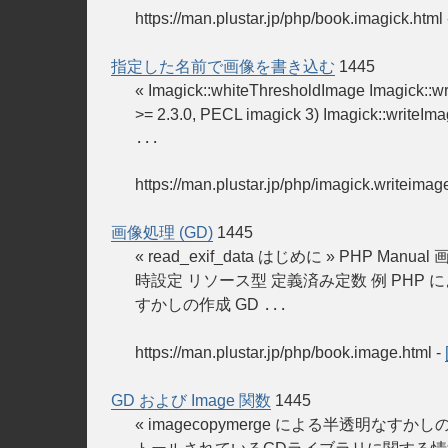
https://man.plustar.jp/php/book.imagick.html
指定した名前で画像を書き込む
1445
« Imagick::whiteThresholdImage Imagic
>= 2.3.0, PECL imagick 3) Imagick::wr
...
https://man.plustar.jp/php/imagick.writeimag
画像処理 (GD)
1445
« read_exif_data はじめに » PHP
時設定 リソース型 定義済み定数 例 PHP に
すかしの作成 GD
...
https://man.plustar.jp/php/book.image.html
-
GD および Image 関数
1445
« imagecopymerge による半透明なすかしの作成