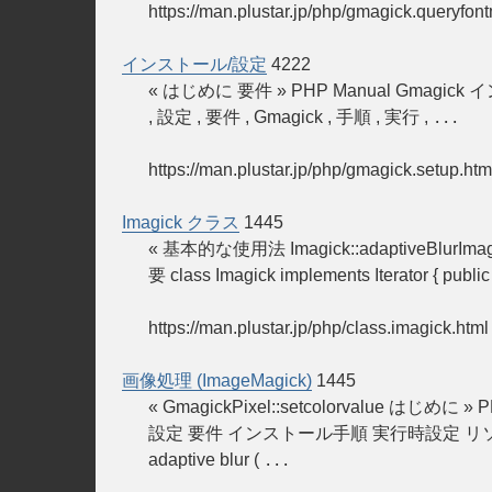
https://man.plustar.jp/php/gmagick.queryfont
インストール/設定
4222
« はじめに 要件 » PHP Manual Gm
, 設定 , 要件 , Gmagick , 手順 , 実行 ,
...
https://man.plustar.jp/php/gmagick.setup.htm
Imagick クラス
1445
« 基本的な使用法 Imagick::adaptiveBlurImag
要 class Imagick implements Iterator { public 
https://man.plustar.jp/php/class.imagick.html
画像処理 (ImageMagick)
1445
« GmagickPixel::setcolorvalue は
設定 要件 インストール手順 実行時設定 リソース型 定
adaptive blur (
...