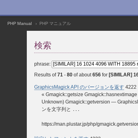
PHP Manual
PHP マニュアル
検索
phrase:
Results of
71
-
80
of about
656
for
[SIMILAR] 1
GraphicsMagick API のバージョンを返す
4222
« Gmagick::getsize Gmagick::hasnextim
Unknown) Gmagick::getversion — Graph
ンを文字列と
...
https://man.plustar.jp/php/gmagick.getversio