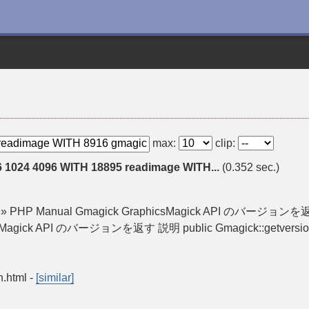
max:
clip:
6 1024 4096 WITH 18895 readimage WITH...
(0.352 sec.)
age » PHP Manual Gmagick GraphicsMagick API のバージョンを返す
icsMagick API のバージョンを返す 説明 public Gmagick::getversion
n.html
-
[similar]