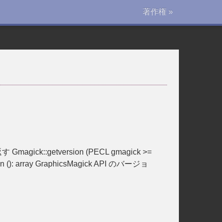
著作権 »
 Gmagick::getversion (PECL gmagick >=
 (): array GraphicsMagick API のバージョ