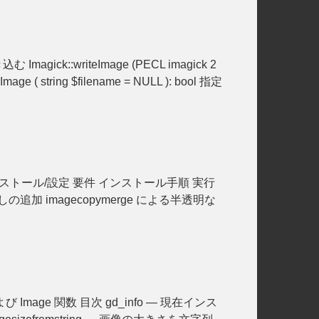
 Imagick::writeImage (PECL imagick 2
e ( string $filename = NULL ): bool 指定
めに インストール/設定 要件 インストール手順 実行
加 imagecopymerge による半透明な
および Image 関数 目次 gd_info — 現在インス