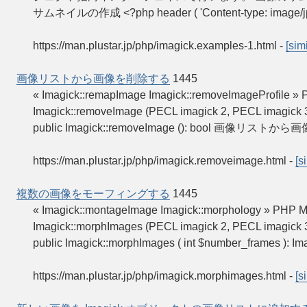
サムネイルの作成 <?php header ( 'Content-type: image/jpe
https://man.plustar.jp/php/imagick.examples-1.html
-
[simi
画像リストから画像を削除する
1445
« Imagick::remapImage Imagick::removeImagePr
Imagick::removeImage (PECL imagick 2, PECL 
public Imagick::removeImage (): bool 画像
https://man.plustar.jp/php/imagick.removeimage.html
-
[s
複数の画像をモーフィングする
1445
« Imagick::montageImage Imagick::morphology
Imagick::morphImages (PECL imagick 2, PECL 
public Imagick::morphImages ( int $number_fra
https://man.plustar.jp/php/imagick.morphimages.html
-
[s