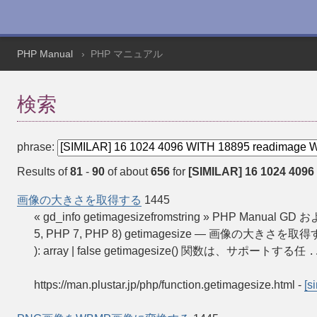
PHP Manual
PHP マニュアル
検索
phrase:
Results of
81
-
90
of about
656
for
[SIMILAR] 16 1024 4096
画像の大きさを取得する
1445
« gd_info getimagesizefromstring » PHP Manua
5, PHP 7, PHP 8) getimagesize — 画像の大きさを取得する 説明 g
): array | false getimagesize() 関数は、サポートする任
.
https://man.plustar.jp/php/function.getimagesize.html
-
[s