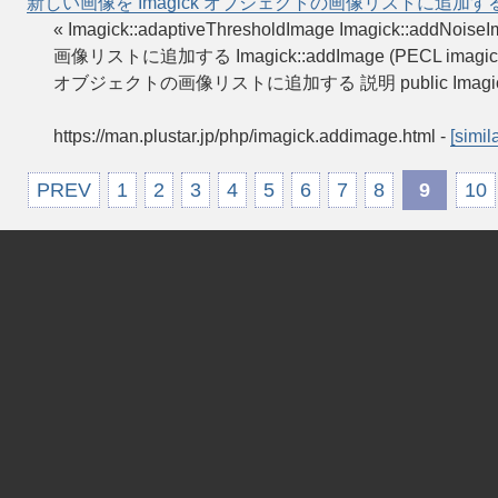
新しい画像を Imagick オブジェクトの画像リストに追加す
« Imagick::adaptiveThresholdImage Imagick::ad
画像リストに追加する Imagick::addImage (PECL imagick 2
オブジェクトの画像リストに追加する 説明 public Imagick
https://man.plustar.jp/php/imagick.addimage.html
-
[simila
PREV
1
2
3
4
5
6
7
8
9
10