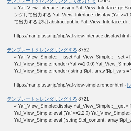
テンプレートをレンダリングして出力する
10000
« Yaf_View_Interface::assign Yaf_View_Interface:
ングして出力する Yaf_View_Interface::display (Yaf >
て出力する 説明 abstract public Yaf_View_Interface::di
.
https://man.plustar.jp/php/yaf-view-interface.display.html
テンプレートをレンダリングする
8752
« Yaf_View_Simple::__isset Yaf_View_Simple:
Yaf_View_Simple::render (Yaf >=1.0.0) Yaf_Vi
Yaf_View_Simple::render ( string $tpl , array $tpl_vars = 
https://man.plustar.jp/php/yaf-view-simple.render.html
-
[s
テンプレートをレンダリングする
8721
« Yaf_View_Simple::display Yaf_View_Simple:
Yaf_View_Simple::eval (Yaf >=2.2.0) Yaf_Vie
Yaf_View_Simple::eval ( string $tpl_content , array $tpl_v