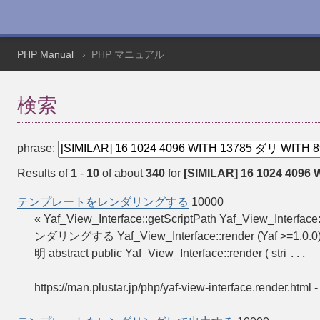
PHP Manual
PHP マニュアル
検索
phrase:
Results of
1
-
10
of about
340
for
[SIMILAR] 16 1024 4096 
テンプレートをレンダリングする
10000
« Yaf_View_Interface::getScriptPath Yaf_View_Inte
ンダリングする Yaf_View_Interface::render (Yaf >=1
明 abstract public Yaf_View_Interface::render ( stri
...
https://man.plustar.jp/php/yaf-view-interface.render.html