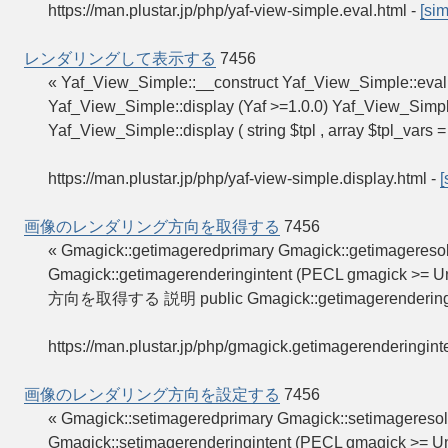
https://man.plustar.jp/php/yaf-view-simple.eval.html
-
[sim
レンダリングして表示する
7456
« Yaf_View_Simple::__construct Yaf_View_Simpl
Yaf_View_Simple::display (Yaf >=1.0.0) Yaf_Vi
Yaf_View_Simple::display ( string $tpl , array $tpl_va
https://man.plustar.jp/php/yaf-view-simple.display.html
-
[
画像のレンダリング方向を取得する
7456
« Gmagick::getimageredprimary Gmagick::geti
Gmagick::getimagerenderingintent (PECL gmagick 
方向を取得する 説明 public Gmagick::getimagerenderingin
https://man.plustar.jp/php/gmagick.getimagerenderingint
画像のレンダリング方向を設定する
7456
« Gmagick::setimageredprimary Gmagick::seti
Gmagick::setimagerenderingintent (PECL gmagick 