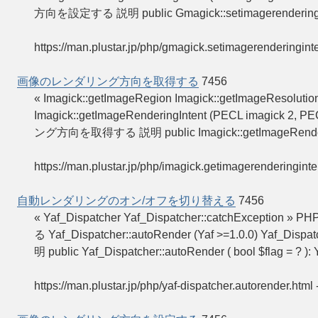
方向を設定する 説明 public Gmagick::setimagerenderingin
https://man.plustar.jp/php/gmagick.setimagerenderinginte
画像のレンダリング方向を取得する
7456
« Imagick::getImageRegion Imagick::getImage
Imagick::getImageRenderingIntent (PECL imagick 2,
ング方向を取得する 説明 public Imagick::getImageRenderi
https://man.plustar.jp/php/imagick.getimagerenderinginte
自動レンダリングのオン/オフを切り替える
7456
« Yaf_Dispatcher Yaf_Dispatcher::catchExcep
る Yaf_Dispatcher::autoRender (Yaf >=1.0.0) 
明 public Yaf_Dispatcher::autoRender ( bool $flag = ? ): 
https://man.plustar.jp/php/yaf-dispatcher.autorender.html