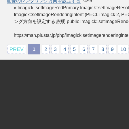
画像のレンダリング方向を設定する
7456
« Imagick::setImageRedPrimary Imagick::setIm
Imagick::setImageRenderingIntent (PECL imagick 2,
ング方向を設定する 説明 public Imagick::setImageRender
https://man.plustar.jp/php/imagick.setimagerenderinginte
PREV
1
2
3
4
5
6
7
8
9
10