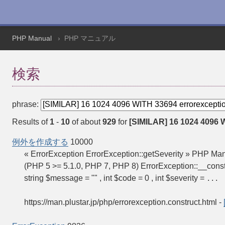
PHP Manual
PHP マニュアル
検索
phrase:
Results of
1
-
10
of about
929
for
[SIMILAR] 16 1024 4096 W
例外を作成する
10000
« ErrorException ErrorException::getSeverity » PHP
(PHP 5 >= 5.1.0, PHP 7, PHP 8) ErrorException::__c
string $message = "" , int $code = 0 , int $severity =
...
https://man.plustar.jp/php/errorexception.construct.html
-