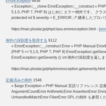
ErrorException
9836
« Exception::__clone ErrorException::__construct »
5.1.0, PHP 7, PHP 8) はじめに エラー例外です。 クラス概要 cla
protected int $ severity = E_ERROR ; /* 継承したプロ
https://man.plustar.jp/php/class.errorexception.html
-
[sim
例外の深刻度を取得する
9112
« ErrorException::__construct Error » PHP Manual
(PHP 5 >= 5.1.0, PHP 7, PHP 8) ErrorException::
ErrorException::getSeverity (): int 例外の深刻
https://man.plustar.jp/php/errorexception.getseverity.html
定義済みの例外
1546
« $argv Exception » PHP Manual 言語リファレンス 定
ArgumentCountError ArithmeticError AssertionError Divi
UnhandledMatchError FiberError SPL の例外 も参