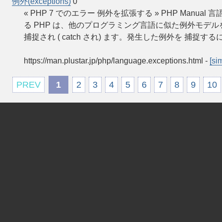
例外(exceptions)
0
« PHP 7 でのエラー 例外を拡張する » PHP Manual 言語
る PHP は、他のプログラミング言語に似た例外モデルを有し
捕捉され ( catch され) ます。発生した例外を 捕捉す
https://man.plustar.jp/php/language.exceptions.html
-
[sim
PREV
1
2
3
4
5
6
7
8
9
10