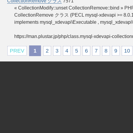
CollectionRemove クラス
7571
« CollectionModify::unset CollectionRemove::bind »
CollectionRemove クラス (PECL mysql-xdevapi >= 8.
implements mysql_xdevapi\Executable , mysql_xdevapi
https://man.plustar.jp/php/class.mysql-xdevapi-collectio
PREV
1
2
3
4
5
6
7
8
9
10