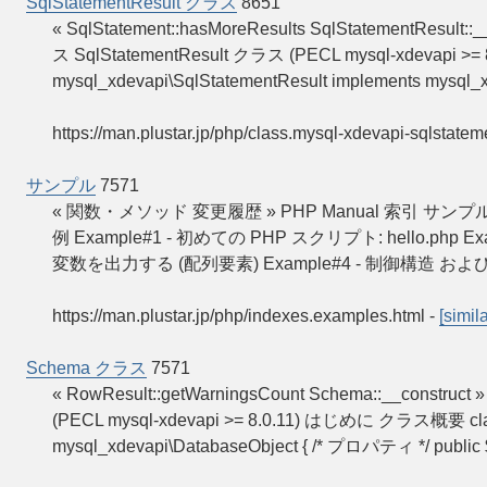
SqlStatementResult クラス
8651
« SqlStatement::hasMoreResults SqlStatementResult::
ス SqlStatementResult クラス (PECL mysql-xdevapi 
mysql_xdevapi\SqlStatementResult implements mysql_xd
https://man.plustar.jp/php/class.mysql-xdevapi-sqlstatem
サンプル
7571
« 関数・メソッド 変更履歴 » PHP Manual 索引 サン
例 Example#1 - 初めての PHP スクリプト: hello.ph
変数を出力する (配列要素) Example#4 - 制御構造 お
https://man.plustar.jp/php/indexes.examples.html
-
[simila
Schema クラス
7571
« RowResult::getWarningsCount Schema::__constru
(PECL mysql-xdevapi >= 8.0.11) はじめに クラス概要 clas
mysql_xdevapi\DatabaseObject { /* プロパティ */ public 