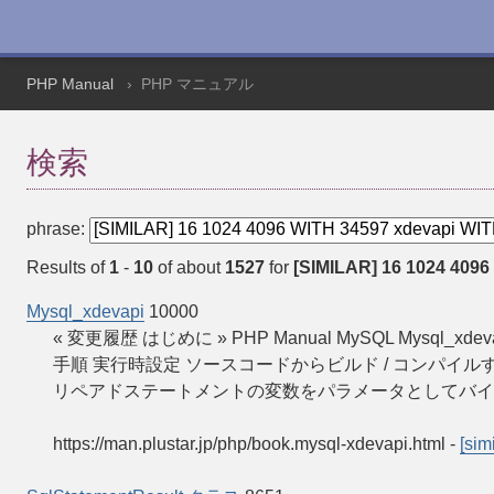
PHP Manual
PHP マニュアル
検索
phrase:
Results of
1
-
10
of about
1527
for
[SIMILAR] 16 1024 4096
Mysql_xdevapi
10000
« 変更履歴 はじめに » PHP Manual MySQL Mysql_x
手順 実行時設定 ソースコードからビルド / コンパイルする 定義済
リペアドステートメントの変数をパラメータとしてバイン
https://man.plustar.jp/php/book.mysql-xdevapi.html
-
[simi