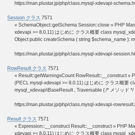
https://man.plustar.jp/php/class.mysql-xdevapi-schema.h
Session クラス
7571
« SchemaObject::getSchema Session::close » PHP M
xdevapi >= 8.0.11) はじめに クラス概要 class mysql_xdevapi\
Object public createSchema ( string $schema_name ): 
https://man.plustar.jp/php/class.mysql-xdevapi-session.h
RowResult クラス
7571
« Result::getWarningsCount RowResult::__construc
(PECL mysql-xdevapi >= 8.0.11) はじめに クラス概要 clas
mysql_xdevapi\BaseResult , Traversable { /* メソッド */ pu
https://man.plustar.jp/php/class.mysql-xdevapi-rowresult.
Result クラス
7571
« Expression::__construct Result::__construct » PH
xdevapi >= 8.0.11) はじめに クラス概要 class mysql_xdevapi