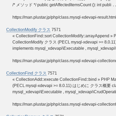
/* メソッド */ public getAffectedItemsCount (): int publi
.
https://man.plustar.jp/php/class.mysql-xdevapi-result.htm
CollectionModify クラス
7571
« CollectionFind::sort CollectionModify::arrayAppend
CollectionModify クラス (PECL mysql-xdevapi >= 8.0
implements mysql_xdevapi\Executable , mysql_xdevapi
https://man.plustar.jp/php/class.mysql-xdevapi-collection
CollectionFind クラス
7571
« CollectionAdd::execute CollectionFind::bind » PH
(PECL mysql-xdevapi >= 8.0.11) はじめに クラス概要 class
mysql_xdevapi\Executable , mysql_xdevapi\CrudOperat
https://man.plustar.jp/php/class.mysql-xdevapi-collection