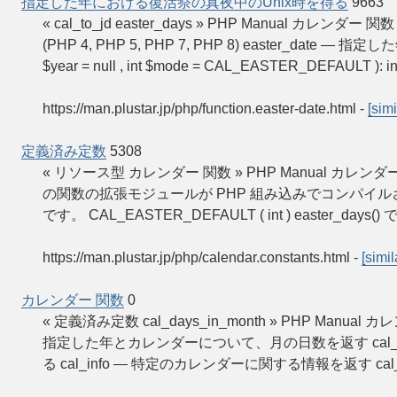
指定した年における復活祭の真夜中のUnix時を得る
9663
« cal_to_jd easter_days » PHP Manual カ
(PHP 4, PHP 5, PHP 7, PHP 8) easter_date 
$year = null , int $mode = CAL_EASTER_DEFAULT )
https://man.plustar.jp/php/function.easter-date.html
-
[simi
定義済み定数
5308
« リソース型 カレンダー 関数 » PHP Manual 
の関数の拡張モジュールが PHP 組み込みでコンパイ
です。 CAL_EASTER_DEFAULT ( int ) easter_day
https://man.plustar.jp/php/calendar.constants.html
-
[simil
カレンダー 関数
0
« 定義済み定数 cal_days_in_month » PHP Manua
指定した年とカレンダーについて、月の日数を返す cal_
る cal_info — 特定のカレンダーに関する情報を返す cal_t