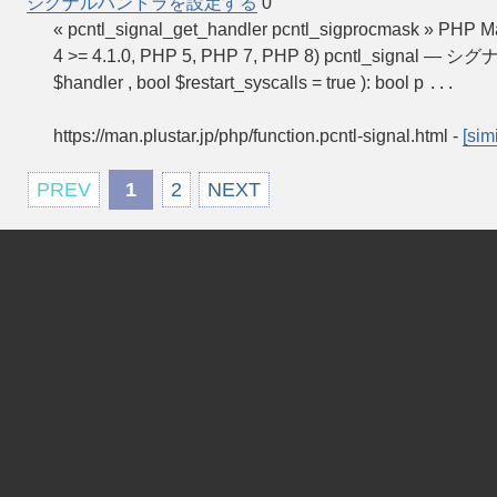
シグナルハンドラを設定する
0
« pcntl_signal_get_handler pcntl_sigprocmask
4 >= 4.1.0, PHP 5, PHP 7, PHP 8) pcntl_signal — シ
$handler , bool $restart_syscalls = true ): bool p
...
https://man.plustar.jp/php/function.pcntl-signal.html
-
[simi
PREV
1
2
NEXT