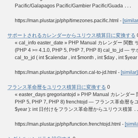
Pacific/Galapagos Pacific/Gambier Pacific/Guada
...
https://man.plustar.jp/php/timezones.pacific.html
-
[similar
サポートされるカレンダーからユリウス積算日に変換する
« cal_info easter_date » PHP Manual カ
(PHP 4 >= 4.1.0, PHP 5, PHP 7, PHP 8) 
cal_to_jd ( int $calendar , int $month , int $day , int $year
https://man.plustar.jp/php/function.cal-to-jd.html
-
[similar]
フランス革命暦をユリウス積算日に変換する
0
« easter_days gregoriantojd » PHP Manual
PHP 5, PHP 7, PHP 8) frenchtojd — フランス革命暦をユリ
$year ): int 日付けをフランス革命暦からユリウス積算
.
https://man.plustar.jp/php/function.frenchtojd.html
-
[simila