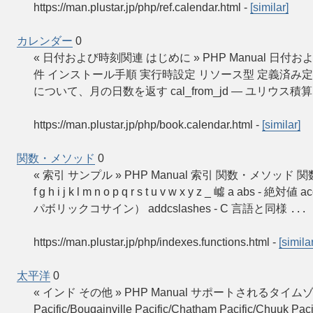
https://man.plustar.jp/php/ref.calendar.html
-
[similar]
カレンダー
0
« 日付および時刻関連 はじめに » PHP Manual 日
件 インストール手順 実行時設定 リソース型 定義済み定数 カ
について、月の日数を返す cal_from_jd — ユリウス
https://man.plustar.jp/php/book.calendar.html
-
[similar]
関数・メソッド
0
« 索引 サンプル » PHP Manual 索引 関数・メソッ
f g h i j k l m n o p q r s t u v w x y z _ 
パボリックコサイン） addcslashes - C 言語と同様
...
https://man.plustar.jp/php/indexes.functions.html
-
[similar
太平洋
0
« インド その他 » PHP Manual サポートされるタイムゾーンの
Pacific/Bougainville Pacific/Chatham Pacific/Chuuk Pacifi