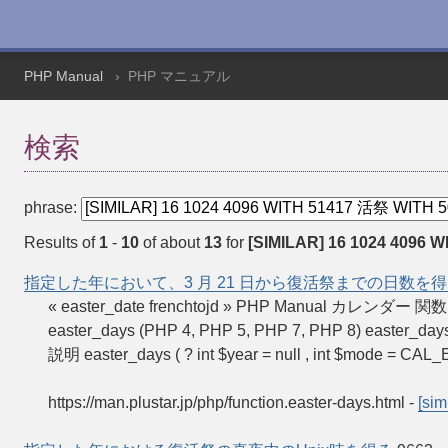
PHP Manual
PHP マニュアル
検索
phrase:
Results of
1
-
10
of about
13
for
[SIMILAR] 16 1024 4096 W
指定した年において、3 月 21 日から復活祭までの日数を
« easter_date frenchtojd » PHP Manual
easter_days (PHP 4, PHP 5, PHP 7, PHP 8
説明 easter_days ( ? int $year = null , int $mode = 
https://man.plustar.jp/php/function.easter-days.html
-
[sim