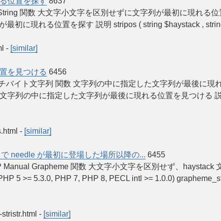
る位置を探す
8637
HP Manual String 関数 大文字小文字を区別せずに文字列が最初に現れる位置を探す
探す 説明 stripos ( string $haystack , string $needle ,
ml
-
[similar]
置を見つける
6456
 Manual マルチバイト文字列 関数 文字列の中に指定した文字列が最後に現れる
rrpos — 文字列の中に指定した文字列が最後に現れる位置を見つける 説明 mb_strrp
s.html
-
[similar]
 needle が最初に登場した場所以降の...
6455
rlen » PHP Manual Grapheme 関数 大文字小文字を区別せず、hay
5 >= 5.3.0, PHP 7, PHP 8, PECL intl >= 1.0.0) grap
stristr.html
-
[similar]