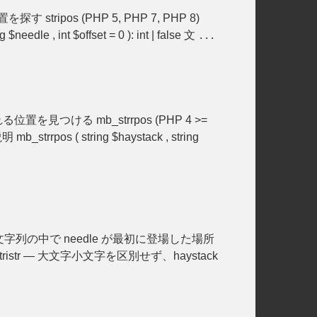
 stripos (PHP 5, PHP 7, PHP 8)
 int $offset = 0 ): int | false 文
...
位置を見つける mb_strrpos (PHP 4 >=
os ( string $haystack , string
stack 文字列の中で needle が最初に登場した場所
heme_stristr — 大文字小文字を区別せず、haystack