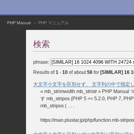
PHP Manual
PHP マニュアル
検索
phrase:
Results of
1
-
10
of about
56
for
[SIMILAR] 16 1
大文字小文字を区別せず、 文字列の中で指定
« mb_strimwidth mb_stristr
す mb_stripos (PHP 5 >= 5.2.0
mb_stripos (
...
https://man.plustar.jp/php/function.mb-stripo