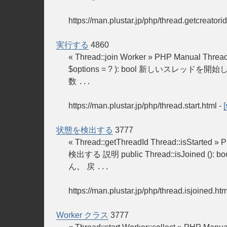
https://man.plustar.jp/php/thread.getcreatorid
実行する
4860
« Thread::join Worker » PHP Manual Threa
$options = ? ): bool 新しいス
数
...
https://man.plustar.jp/php/thread.start.html
-
[
状態を検出する
3777
« Thread::getThreadId Thread::isStarte
検出する 説明 public Thread::isJ
ん。 戻
...
https://man.plustar.jp/php/thread.isjoined.htm
Worker クラス
3777