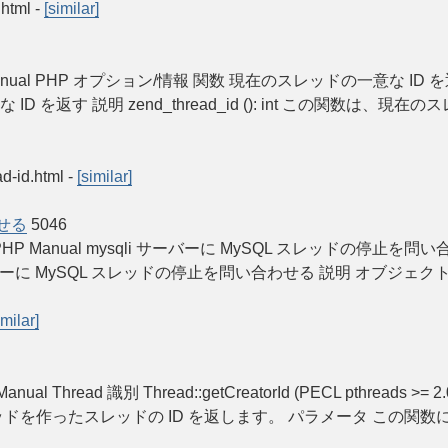
.html
-
[similar]
PHP Manual PHP オプション/情報 関数 現在のスレッドの一意な ID を返す z
一意な ID を返す 説明 zend_thread_id (): int この関数
ad-id.html
-
[similar]
せる
5046
sults » PHP Manual mysqli サーバーに MySQL スレッドの停止を問い合わせる 
ill — サーバーに MySQL スレッドの停止を問い合わせる 説明 オブジェクト指向型 pub
imilar]
 Manual Thread 識別 Thread::getCreatorId (PECL pthreads >= 
 (): int このスレッドを作ったスレッドの ID を返します。 パラメー