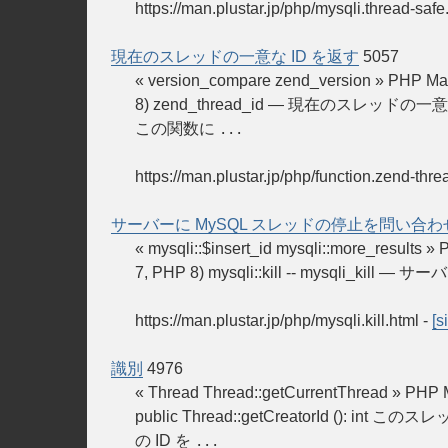
https://man.plustar.jp/php/mysqli.thread-safe
現在のスレッドの一意な ID を返す
5057
« version_compare zend_version » 
8) zend_thread_id — 現在のスレッドの
この関数に
...
https://man.plustar.jp/php/function.zend-thre
サーバーに MySQL スレッドの停止を問い合わ
« mysqli::$insert_id mysqli::more_re
7, PHP 8) mysqli::kill -- mysqli_k
https://man.plustar.jp/php/mysqli.kill.html
-
[s
識別
4976
« Thread Thread::getCurrentThread » PHP
public Thread::getCreatorId
の ID を
...