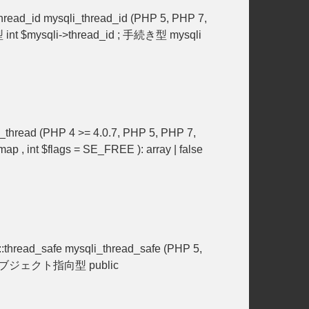
ead_id mysqli_thread_id (PHP 5, PHP 7,
$mysqli->thread_id ; 手続き型 mysqli
 (PHP 4 >= 4.0.7, PHP 5, PHP 7,
 $flags = SE_FREE ): array | false
ead_safe mysqli_thread_safe (PHP 5,
明 オブジェクト指向型 public