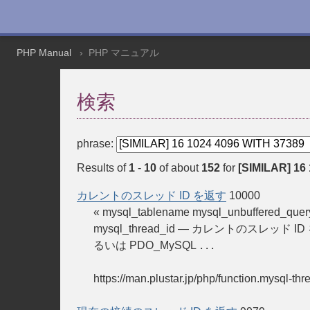
PHP Manual
PHP マニュアル
検索
phrase:
Results of
1
-
10
of about
152
for
[SIMILAR] 16
カレントのスレッド ID を返す
10000
« mysql_tablename mysql_unbuffered_
mysql_thread_id — カレントのスレッド
るいは PDO_MySQL
...
https://man.plustar.jp/php/function.mysql-thr