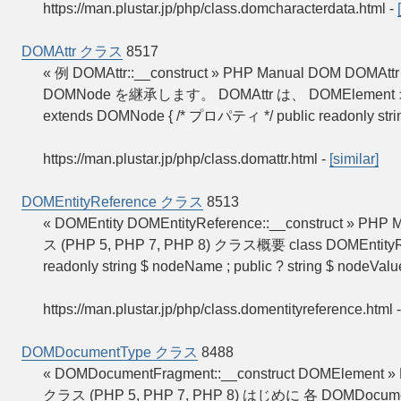
https://man.plustar.jp/php/class.domcharacterdata.html
-
DOMAttr クラス
8517
« 例 DOMAttr::__construct » PHP Manual DOM DOM
DOMNode を継承します。 DOMAttr は、 DOMEleme
extends DOMNode { /* プロパティ */ public readonly strin
https://man.plustar.jp/php/class.domattr.html
-
[similar]
DOMEntityReference クラス
8513
« DOMEntity DOMEntityReference::__construct » P
ス (PHP 5, PHP 7, PHP 8) クラス概要 class DOMEntity
readonly string $ nodeName ; public ? string $ nodeValue
https://man.plustar.jp/php/class.domentityreference.html
DOMDocumentType クラス
8488
« DOMDocumentFragment::__construct DOMElemen
クラス (PHP 5, PHP 7, PHP 8) はじめに 各 DOMDo