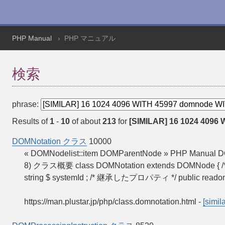
PHP Manual
PHP マニュアル
検索
phrase:
Results of
1
-
10
of about
213
for
[SIMILAR] 16 1024 4096 
DOMNotation クラス
10000
« DOMNodelist::item DOMParentNode » PHP Manua
8) クラス概要 class DOMNotation extends DOMNode { /* プロ
string $ systemId ; /* 継承したプロパティ */ public reado
https://man.plustar.jp/php/class.domnotation.html
-
[simila