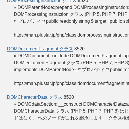
DOMProcessingInstruction クラス
8520
« DOMParentNode::prepend DOMProcessingInstructio
DOMProcessingInstruction クラス (PHP 5, PHP 7, PHP
/* プロパティ */ public readonly string $ target ; public str
https://man.plustar.jp/php/class.domprocessinginstructio
DOMDocumentFragment クラス
8520
« DOMDocument::xinclude DOMDocumentFragment:
DOMDocumentFragment クラス (PHP 5, PHP 7, PHP 
implements DOMParentNode { /* プロパティ */ public rea
https://man.plustar.jp/php/class.domdocumentfragment.h
DOMCharacterData クラス
8520
« DOMCdataSection::__construct DOMCharacterData
DOMCharacterData クラス (PHP 5, PHP 7
ドはなく、 他のノードがこれを継承します。 クラス概要 class