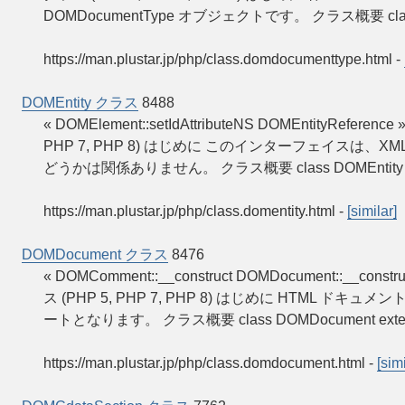
DOMDocumentType オブジェクトです。 クラス概要 class 
https://man.plustar.jp/php/class.domdocumenttype.html
-
DOMEntity クラス
8488
« DOMElement::setIdAttributeNS DOMEntityReferen
PHP 7, PHP 8) はじめに このインターフェイス
どうかは関係ありません。 クラス概要 class DOMEntity ex
https://man.plustar.jp/php/class.domentity.html
-
[similar]
DOMDocument クラス
8476
« DOMComment::__construct DOMDocument::__con
ス (PHP 5, PHP 7, PHP 8) はじめに HTML
ートとなります。 クラス概要 class DOMDocument extend
https://man.plustar.jp/php/class.domdocument.html
-
[simi