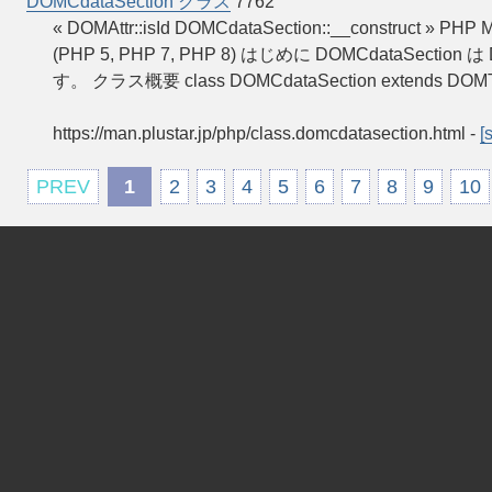
DOMCdataSection クラス
7762
« DOMAttr::isId DOMCdataSection::__construct »
(PHP 5, PHP 7, PHP 8) はじめに DOMCdataSe
す。 クラス概要 class DOMCdataSection extends DO
https://man.plustar.jp/php/class.domcdatasection.html
-
[
PREV
1
2
3
4
5
6
7
8
9
10