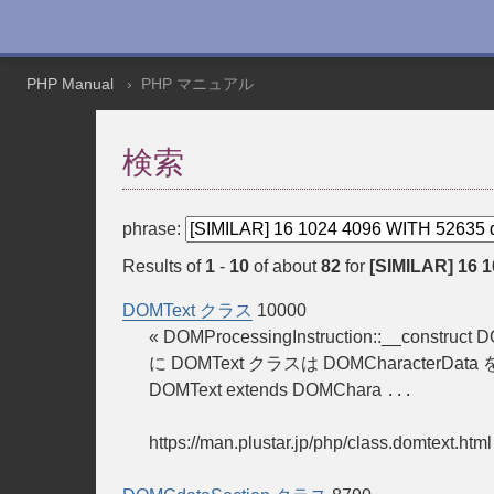
PHP Manual
PHP マニュアル
検索
phrase:
Results of
1
-
10
of about
82
for
[SIMILAR] 16 1
DOMText クラス
10000
« DOMProcessingInstruction::__constru
に DOMText クラスは DOMCharacterD
DOMText extends DOMChara
...
https://man.plustar.jp/php/class.domtext.html