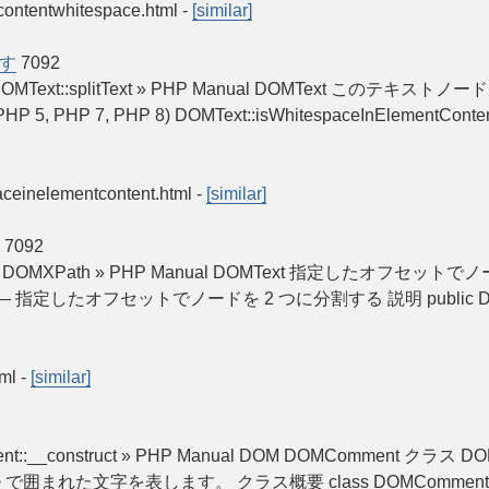
tcontentwhitespace.html
-
[similar]
す
7092
space DOMText::splitText » PHP Manual DOMText 
ent (PHP 5, PHP 7, PHP 8) DOMText::isWhitespaceIn
paceinelementcontent.html
-
[similar]
7092
ontent DOMXPath » PHP Manual DOMText 指定したオフセットでノ
Text — 指定したオフセットでノードを 2 つに分割する 説明 public DOMText::sp
tml
-
[similar]
ent::__construct » PHP Manual DOM DOMComment クラス D
囲まれた文字を表します。 クラス概要 class DOMComment exten