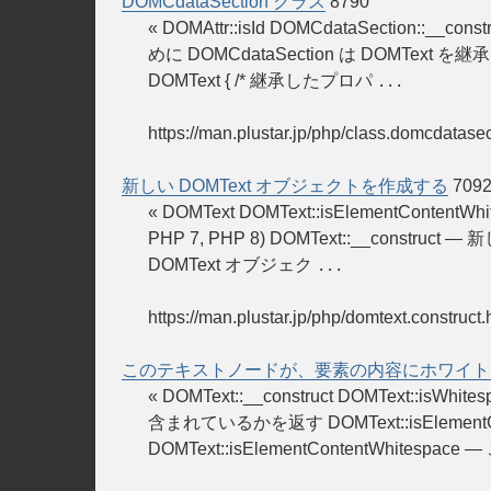
DOMCdataSection クラス
8790
« DOMAttr::isId DOMCdataSection::__c
めに DOMCdataSection は DOMText 
DOMText { /* 継承したプロパ
...
https://man.plustar.jp/php/class.domcdatasec
新しい DOMText オブジェクトを作成する
709
« DOMText DOMText::isElementConten
PHP 7, PHP 8) DOMText::__construct 
DOMText オブジェク
...
https://man.plustar.jp/php/domtext.construct.
このテキストノードが、要素の内容にホワイト
« DOMText::__construct DOMText:
含まれているかを返す DOMText::isElementContentWh
DOMText::isElementContentWhitespace —