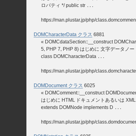
ロパティ */ public str
...
https://man.plustar.jp/php/class.domcommen
DOMCharacterData クラス
6881
« DOMCdataSection::__construct DOMCh
5, PHP 7, PHP 8) はじめに 
class DOMCharacterData
...
https://man.plustar.jp/php/class.domcharacte
DOMDocument クラス
6025
« DOMComment::__construct DOMDocume
はじめに HTML ドキュメントあるいは XML
extends DOMNode implements D
...
https://man.plustar.jp/php/class.domdocumen