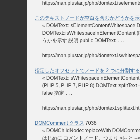
https://man.plustar.jp/php/domtext.iselemen
このテキストノードが空白を含むかどうかを示
« DOMText::isElementContentWhite
DOMText::isWhitespaceInElementCont
うかを示す 説明 public DOMText:
...
https://man.plustar.jp/php/domtext.iswhites
指定したオフセットでノードを 2 つに分割する
« DOMText::isWhitespaceInElementC
(PHP 5, PHP 7, PHP 8) DOMText::split
false 指定
...
https://man.plustar.jp/php/domtext.splittext.h
DOMComment クラス
7038
« DOMChildNode::replaceWith DOMComm
はじめに コメントノード、つまり <!-- と --> で