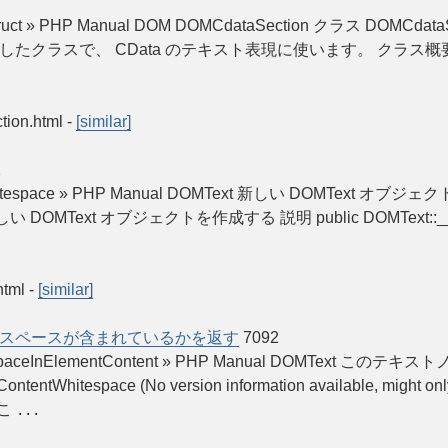
onstruct » PHP Manual DOM DOMCdataSection クラス DOMCdat
を継承したクラスで、 CData のテキスト表現に使います。 クラス概要 class
tion.html
-
[similar]
2
tWhitespace » PHP Manual DOMText 新しい DOMText オブジェク
— 新しい DOMText オブジェクトを作成する 説明 public DOMText::__const
html
-
[similar]
スペースが含まれているかを返す
7092
:isWhitespaceInElementContent » PHP Manual DO
itespace (No version information available, might only 
 こ
...