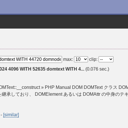
max:
clip:
024 4096 WITH 52635 domtext WITH 4...
(0.076 sec.)
ct DOMText::__construct » PHP Manual DOM DOMText クラス 
ata を継承しており、 DOMElement あるいは DOMAttr の中身
-
[similar]