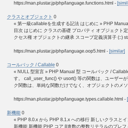
https://man.plustar.jp/php/language.functions.html
-
[simil
クラスとオブジェクト
0
« 第一級callableを生成する記法 はじめに » PHP
目次 はじめに クラスの基礎 プロパティ オブジェクト
クセス権 オブジェクトの継承 スコープ定義演算子 (::) sta
https://man.plustar.jp/php/language.oop5.html
-
[similar]
コールバック / Callable
0
« NULL 型宣言 » PHP Manual 型 コールバック / Call
す。 call_user_func() や usort() 等の
ク関数は、単純な関数だけでなく、オブジェクトのメソ
https://man.plustar.jp/php/language.types.callable.html
-
新機能
0
« PHP 8.0.x から PHP 8.1.x への移行 新しいクラスとイン
新機能 新機能 PHP コア 8進数の整数リテラルのプ