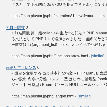
クスとして明示的に 0o や 0O を指定できるようになり
https://man.plustar.jp/php/migration81.new-features.html
アロー関数
0
« 無名関数 第一級callableを生成する記法 » PHP 
る文法として PHP 7.4 で追加されました。 無名関数と
ー関数は fn (argument_list) => expr という形で記述
https://man.plustar.jp/php/functions.arrow.html
-
[similar]
言語リファレンス
0
« 設定を変更するには 基本的な構文 » PHP Manual 
らの脱出 命令の分離 コメント 型 はじめに 論理型 (boole
ジェクト 列挙型 / Enum リソース NULL コールバック / Ca
https://man.plustar.jp/php/langref.html
-
[similar]