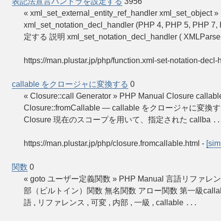
表記法宣言ハンドラを設定する
3956
« xml_set_external_entity_ref_handler xml_s
xml_set_notation_decl_handler (PHP 4, PHP 5, P
定する 説明 xml_set_notation_decl_handler ( XMLParser
https://man.plustar.jp/php/function.xml-set-notation-decl-
callable をクロージャに変換する
0
« Closure::call Generator » PHP Manual Closure c
Closure::fromCallable — callable をクロージャに変換する 説明 pu
Closure 現在のスコープを用いて、指定された callba
..
https://man.plustar.jp/php/closure.fromcallable.html
-
[sim
関数
0
« goto ユーザー定義関数 » PHP Manual 言語リ
部（ビルトイン）関数 無名関数 アロー関数 第一級callableを
語 , リファレンス , 可変 , 内部 , 一級 , callable
...