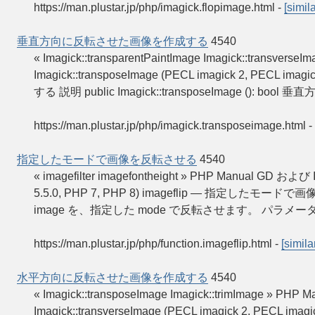
https://man.plustar.jp/php/imagick.flopimage.html
-
[simila
垂直方向に反転させた画像を作成する
4540
« Imagick::transparentPaintImage Imagick::tr
Imagick::transposeImage (PECL imagick 2, PEC
する 説明 public Imagick::transposeImage (): bool
https://man.plustar.jp/php/imagick.transposeimage.html
-
指定したモードで画像を反転させる
4540
« imagefilter imagefontheight » PHP Manual
5.5.0, PHP 7, PHP 8) imageflip — 指定したモードで画像を反
image を、指定した mode で反転させます。 パラメータ
https://man.plustar.jp/php/function.imageflip.html
-
[simila
水平方向に反転させた画像を作成する
4540
« Imagick::transposeImage Imagick::trimImag
Imagick::transverseImage (PECL imagick 2, PEC