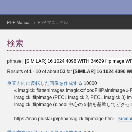
PHP Manual
PHP マニュアル
検索
phrase:
Results of
1
-
10
of about
53
for
[SIMILAR] 16 1024 4096 WI
垂直方向に反転した画像を作成する
10000
« Imagick::flattenImages Imagick::floodFillPa
Imagick::flipImage (PECL imagick 2, PECL imag
Imagick::flipImage (): bool 中心の x 軸を基準して
https://man.plustar.jp/php/imagick.flipimage.html
-
[similar