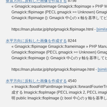
垂直方向に反転した画像を作成する
8756
« Gmagick::equalizeimage Gmagick::flopimag
Gmagick::flipimage (PECL gmagick >= Unknown
Gmagick::flipimage (): Gmagick 中心の x 
https://man.plustar.jp/php/gmagick.flipimage.html
-
[simila
水平方向に反転した画像を作成する
8244
« Gmagick::flipimage Gmagick::frameimage 
Gmagick::flopimage (PECL gmagick >= Unknow
Gmagick::flopimage (): Gmagick 中心の y
https://man.plustar.jp/php/gmagick.flopimage.html
-
[simil
水平方向に反転した画像を作成する
4540
« Imagick::floodFillPaintImage Imagick::forwar
成する Imagick::flopImage (PECL imagick 2, PEC
明 public Imagick::flopImage (): bool 中心の y 軸を基準