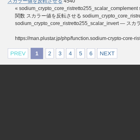
スカラー値を反転させる
4540
« sodium_crypto_core_ristretto255_scalar_complement
関数 スカラー値を反転させる sodium_crypto_core_ristretto25
sodium_crypto_core_ristretto255_scalar_inve
https://man.plustar.jp/php/function.sodium-crypto-core-rist
PREV
1
2
3
4
5
6
NEXT