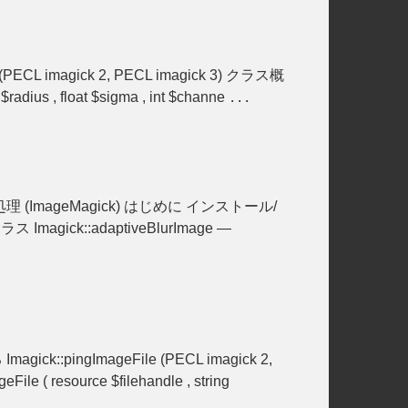
PECL imagick 2, PECL imagick 3) クラス概
 $radius , float $sigma , int $channe
...
画像処理 (ImageMagick) はじめに インストール/
ick::adaptiveBlurImage —
ick::pingImageFile (PECL imagick 2,
( resource $filehandle , string