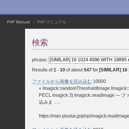
PHP Manual
PHP マニュアル
検索
phrase:
Results of
1
-
10
of about
547
for
[SIMILAR] 16
ファイルから画像を読み込む
10000
« Imagick::randomThresholdImage Imag
PECL imagick 3) Imagick::readImage
込みま
...
https://man.plustar.jp/php/imagick.readimag