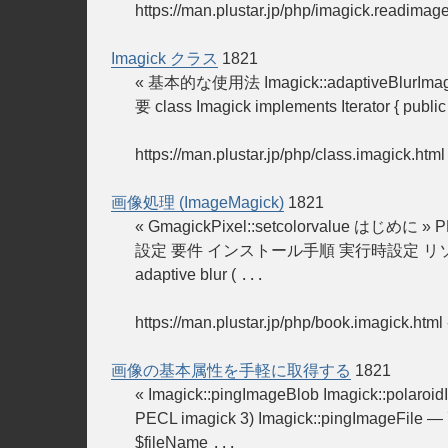
https://man.plustar.jp/php/imagick.readimag
Imagick クラス
1821
« 基本的な使用法 Imagick::adaptiveBlurImag
要 class Imagick implements Iterator { public 
https://man.plustar.jp/php/class.imagick.html
画像処理 (ImageMagick)
1821
« GmagickPixel::setcolorvalue は
設定 要件 インストール手順 実行時設定 リソース型 定
adaptive blur (
...
https://man.plustar.jp/php/book.imagick.html
画像の基本属性を手軽に取得する
1821
« Imagick::pingImageBlob Imagick::po
PECL imagick 3) Imagick::pingImageFil
$fileName
...