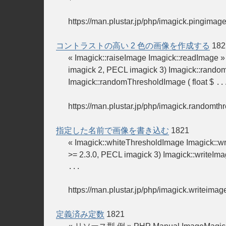
https://man.plustar.jp/php/imagick.pingimage
コントラストの高い 2 色の画像を作成する
182
« Imagick::raiseImage Imagick::read
imagick 2, PECL imagick 3) Imagic
Imagick::randomThresholdImage ( float $
..
https://man.plustar.jp/php/imagick.randomt
指定した名前で画像を書き込む
1821
« Imagick::whiteThresholdImage Imagic
>= 2.3.0, PECL imagick 3) Imagick::wr
...
https://man.plustar.jp/php/imagick.writeimag
定義済み定数
1821