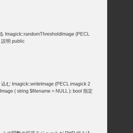
magick::randomThresholdImage (PECL
説明 public
 Imagick::writeImage (PECL imagick 2
e ( string $filename = NULL ): bool 指定