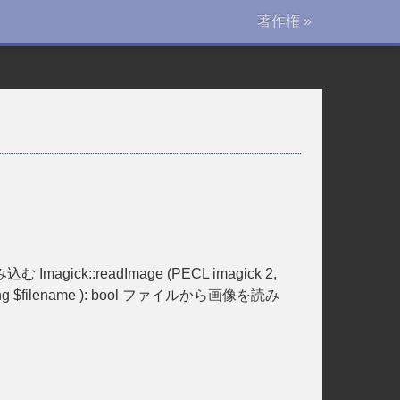
著作権 »
む Imagick::readImage (PECL imagick 2,
tring $filename ): bool ファイルから画像を読み