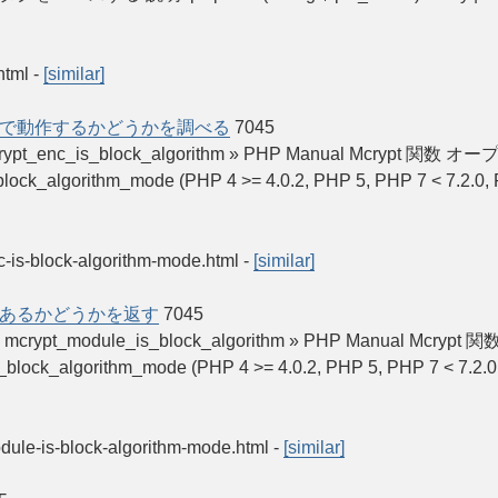
html
-
[similar]
で動作するかどうかを調べる
7045
izes mcrypt_enc_is_block_algorithm » PHP Manual
orithm_mode (PHP 4 >= 4.0.2, PHP 5, PHP 7 < 7.2.0, PE
nc-is-block-algorithm-mode.html
-
[similar]
あるかどうかを返す
7045
_sizes mcrypt_module_is_block_algorithm » PHP Ma
gorithm_mode (PHP 4 >= 4.0.2, PHP 5, PHP 7 < 7.2.0, P
module-is-block-algorithm-mode.html
-
[similar]