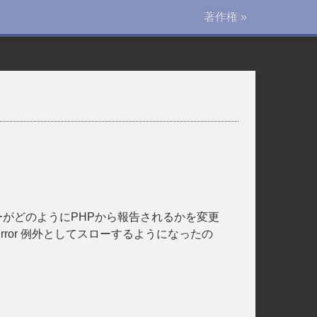
著作権 »
 は大半のエラーがどのようにPHPから報告されるかを変更
rror 例外としてスローするようになったの