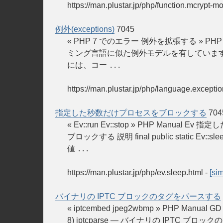
https://man.plustar.jp/php/function.mcrypt-
例外(exceptions)
7045
« PHP 7 でのエラー 例外を拡張する » PHP 
ミング言語に似た例外モデルを有しています。 PH
には、コー
...
https://man.plustar.jp/php/language.exceptio
指定した秒数だけプロセスをブロックする
704
« Ev::run Ev::stop » PHP Manual
ブロックする 説明 final public static E
値
...
https://man.plustar.jp/php/ev.sleep.html
-
[sim
バイナリの IPTC ブロックのタグをパースする
« iptcembed jpeg2wbmp » PHP Manu
8) iptcparse — バイナリの IPTC ブロックのタグ