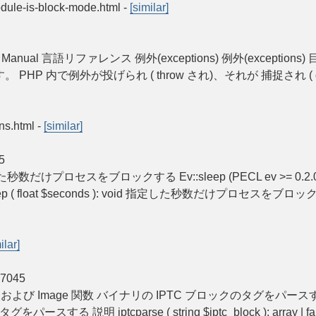
module-is-block-mode.html
-
[similar]
Manual 言語リファレンス 例外(exceptions) 例外(excepti
P 内で例外が投げられ ( throw され)、それが 捕捉され ( 
ns.html
-
[similar]
5
 Ev 指定した秒数だけプロセスをブロックする Ev::sleep (PECL ev >= 
v::sleep ( float $seconds ): void 指定した秒数だけプロセ
ilar]
7045
al GD および Image 関数 バイナリの IPTC ブロックのタグをパースする ipt
をパースする 説明 iptcparse ( string $iptc_block ): arr