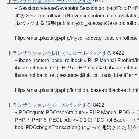
トランザクションをロールバックする
9897
« Session::releaseSavepoint Session::rollbac
する Session::rollback (No version information avail
ルバックする 説明 public mysql_xdevapi\Session::rollb
https://man.plustar.jp/php/mysql-xdevapi-session.rollbac
トランザクションを閉じずにロールバックする
8422
« ibase_restore ibase_rollback » PHP Manu
ibase_rollback_ret (PHP 5, PHP 7 < 7.4.0)
ibase_rollback_ret ( resource $link_or_trans_identifier = 
https://man.plustar.jp/php/function.ibase-rollback-ret.html
トランザクションをロールバックする
8422
« PDO::quote PDO::setAttribute » PHP Manual 
PHP 7, PHP 8, PECL pdo >= 0.1.0) PDO::rollB
bool PDO::beginTransaction() によって開始された