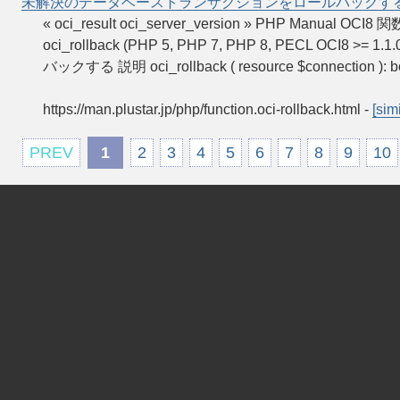
未解決のデータベーストランザクションをロールバックす
« oci_result oci_server_version » PHP 
oci_rollback (PHP 5, PHP 7, PHP 8, PECL OC
バックする 説明 oci_rollback ( resource $connection ): b
https://man.plustar.jp/php/function.oci-rollback.html
-
[simi
PREV
1
2
3
4
5
6
7
8
9
10