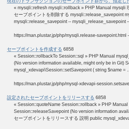
現在のトランザクションのセーブポイント群から、指定した
« mysqli::refresh mysqli::rollback » P
セーブポイントを削除する mysqli::release_savepoint mysqli_
mysqli::release_savepoint -- mysqli_release_savep
https://man.plustar.jp/php/mysqli.release-savepoint.html
セーブポイントを作成する
6858
« Session::rollbackTo Session::sql » PHP Manual
(No version information available, might only be
mysql_xdevapi\Session::setSavepoint ( string $name =
.
https://man.plustar.jp/php/mysql-xdevapi-session.setsave
設定されたセーブポイントをリリースする
6858
« Session::quoteName Session::rollback » P
Session::releaseSavepoint (No version information av
セーブポイントをリリースする 説明 public mysql_xdeva