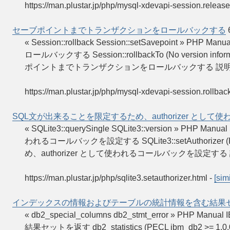
https://man.plustar.jp/php/mysql-xdevapi-session.releas
セーブポイントまでトランザクションをロールバックする
« Session::rollback Session::setSavepoint »
ロールバックする Session::rollbackTo (No version informati
ポイントまでトランザクションをロールバックする 説明
https://man.plustar.jp/php/mysql-xdevapi-session.rollbac
SQL文が出来ることを限定するため、authorizer とし
« SQLite3::querySingle SQLite3::version » P
われるコールバックを設定する SQLite3::setAuthorizer (
め、authorizer として使われるコールバックを設定する 説
https://man.plustar.jp/php/sqlite3.setauthorizer.html
-
[simi
インデックスの情報およびテーブルの統計情報を含む結果
« db2_special_columns db2_stmt_error »
結果セットを返す db2_statistics (PECL ibm_db2 >