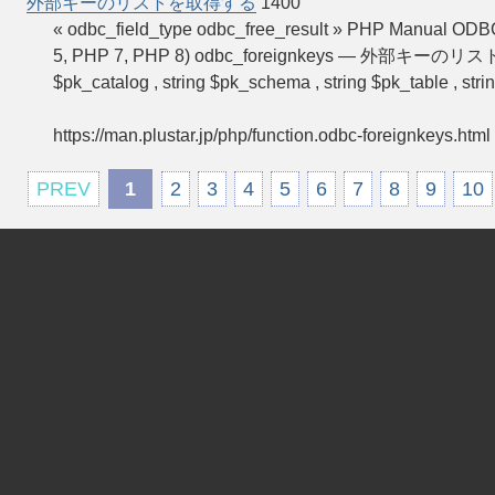
外部キーのリストを取得する
1400
« odbc_field_type odbc_free_result » PHP Man
5, PHP 7, PHP 8) odbc_foreignkeys — 外部キーのリストを取
$pk_catalog , string $pk_schema , string $pk_table , stri
https://man.plustar.jp/php/function.odbc-foreignkeys.html
PREV
1
2
3
4
5
6
7
8
9
10