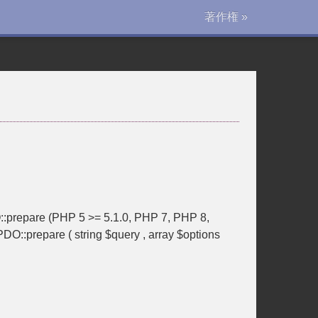
著作権 »
e (PHP 5 >= 5.1.0, PHP 7, PHP 8,
re ( string $query , array $options