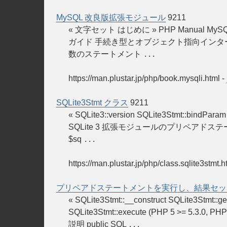
MySQL 改良版拡張モジュール
9211
« 文字セット はじめに » PHP Manual 
ガイド 手続き型とオブジェクト指向インタ
数のステートメント
...
https://man.plustar.jp/php/book.mysqli.html
-
SQLite3Stmt クラス
9211
« SQLite3::version SQLite3Stmt::bindP
SQLite 3 拡張モジュールのプリペアドステートメントを
$sq
...
https://man.plustar.jp/php/class.sqlite3stmt.h
プリペアドステートメントを実行し、結果セッ
« SQLite3Stmt::__construct SQL
SQLite3Stmt::execute (PHP 5 >= 
説明 public SQL
...