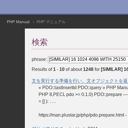
PHP Manual
PHP マニュアル
検索
phrase:
Results of
1
-
10
of about
1248
for
[SIMILAR] 1
文を実行する準備を行い、文オブジェクトを返
« PDO::lastInsertId PDO::query » 
PHP 8,PECL pdo >= 0.1.0) PDO::prep
= [] ):
...
https://man.plustar.jp/php/pdo.prepare.html
-