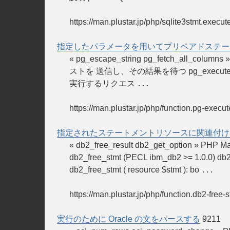
https://man.plustar.jp/php/sqlite3stmt.execut
指定したパラメータを用いてプリペアドステート
« pg_escape_string pg_fetch_a
ストを 送信し、その結果を待つ pg_execute (
実行するリクエス
...
https://man.plustar.jp/php/function.pg-execut
指定されたステートメントリソースに関連付け
« db2_free_result db2_get_op
db2_free_stmt (PECL ibm_db2 
db2_free_stmt ( resource $stmt ): bo
...
https://man.plustar.jp/php/function.db2-free-s
実行のために Oracle の文をパースする
9211