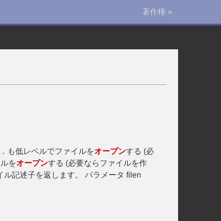
著作権 »
も低レベルでファイルを
オープン
する (必
..
イルを
オープン
する (必要ならファイルを作
ル記述子を返します。 パラメータ filen