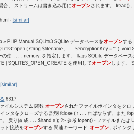
 の場合、 ストリームは書き込み用に
オープン
されます。 fread() 、 
.html
-
[similar]
nBlob » PHP Manual SQLite3 SQLite データベースを
オープン
する
te3::open ( string $filename ,
$encryptionKey = "" ): 
...
ーの使
:memory: を指定します。 flags SQLite データベー
...
E | SQLITE3_OPEN_CREATE を使用して
オープン
します。 S
-
[similar]
る
6317
anual ファイルシステム 関数
オープン
されたファイルポインタをクロ
タをクローズする 説明 fclose ( r
ればならず、また fopen
...
。 戻り値 成
$handle ); ?> 参考 fopen() - ファイルまたは 
...
ット接続を
オープン
する 関連キーワード:
オープン
, ポインタ 