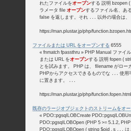
れたファイルを
オープン
する 説明 bzopen ( str
ラメータ file
オープン
するファイル名、あ
false を返します。それ
以外の場合は、
...
https://man.plustar.jp/php/function.bzopen.h
ファイルまたは URL をオープンする
6555
« fnmatch fpassthru » PHP Manu
または URL を
オープン
する 説明 fopen ( strin
とを試みます。 PHP は、 filename がロ
PHPからアクセスできるものでな
使用可
...
に置きます。
...
https://man.plustar.jp/php/function.fopen.htm
既存のラージオブジェクトのストリームをオー
« PDO::pgsqlLOBCreate PDO::pgsqlL
PDO::pgsqlLOBOpen (PHP 5 >= 5.1.2, PHP
PDO::pgsqlLOBOpen ( string $oid , s
は
...