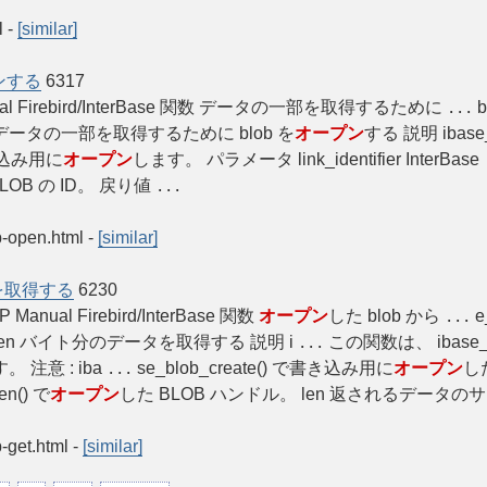
l
-
[similar]
ンする
6317
P Manual Firebird/InterBase 関数 データの一部を取得するために
b
...
— データの一部を取得するために blob を
オープン
する 説明 ibase_bl
を読み込み用に
オープン
します。 パラメータ link_identifier InterBa
LOB の ID。 戻り値
...
ob-open.html
-
[similar]
タを取得する
6230
HP Manual Firebird/InterBase 関数
オープン
した blob から
e
...
ら len バイト分のデータを取得する 説明 i
この関数は、 ibase
...
 注意 : iba
se_blob_create() で書き込み用に
オープン
し
...
en() で
オープン
した BLOB ハンドル。 len 返されるデータの
b-get.html
-
[similar]