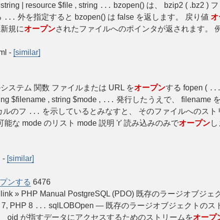
ing | resource $file , string
bzopen() は、 bzip2 ( .b
...
る
外を指定すると bzopen() は false を返します。 戻り値
オ
...
 新規に
オープン
されたファイルへのポインタが返されます。 例 例
tml
-
[similar]
al ファイルシステム 関数 ファイルまたは URL を
オープン
する fopen (
..
g $filename , string $mode ,
発行したうえで、 filenam
...
ーカルのフ
を示しているとみなすと、 そのファイルへのスト
...
能な mode のリスト mode 説明 'r' 読み込みのみで
オープン
し
l
-
[similar]
プンする
6476
OBUnlink » PHP Manual PostgreSQL (PDO) 既存のラージオブジ
 7, PHP 8
sqlLOBOpen — 既存のラージオブジェクトの
...
、 oid が指すデータにアクセスするためのストリームを
オープ