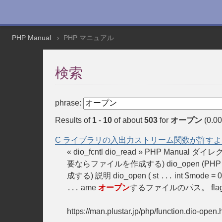
PHP Manual
PHP マニュアル
検索
phrase:
Results of
1
-
10
of about
503
for
オープン
(0.00
C ライブラリの入出力ストリーム関数が許すより
« dio_fcntl dio_read » PHP M
要ならファイルを作成する) dio_open (PHP 
成する) 説明 dio_open ( st
int $mode =
...
ame
オープン
するファイルのパス。 flag
...
https://man.plustar.jp/php/function.dio-open.