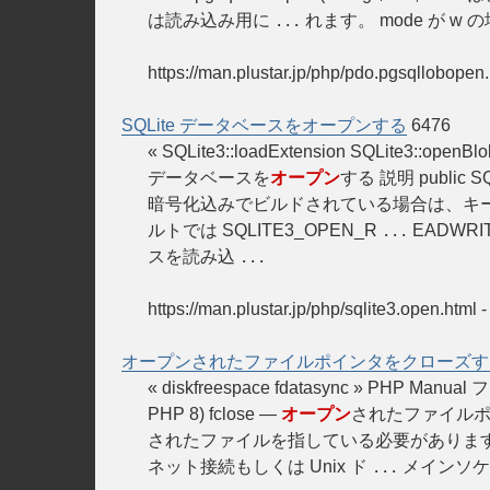
は読み込み用に
れます。 mode が w
...
https://man.plustar.jp/php/pdo.pgsqllobopen
SQLite データベースをオープンする
6476
« SQLite3::loadExtension SQLite3::ope
データベースを
オープン
する 説明 public SQLi
暗号化込みでビルドされている場合は、キ
ルトでは SQLITE3_OPEN_R
EADWRIT
...
スを読み込
...
https://man.plustar.jp/php/sqlite3.open.html
オープンされたファイルポインタをクローズす
« diskfreespace fdatasync » PHP M
PHP 8) fclose —
オープン
されたファイルポイン
されたファイルを指している必要があります
ネット接続もしくは Unix ド
メインソケ
...