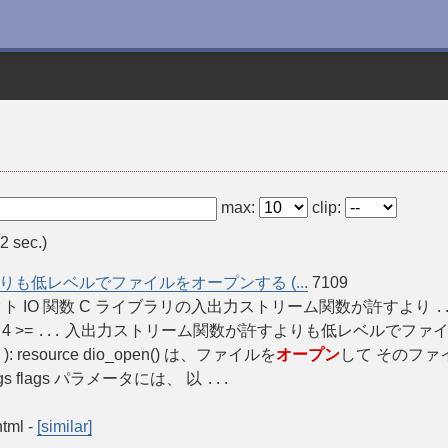
max:
clip:
2 sec.)
も低レベルでファイルをオープンする (...
7109
anual ダイレクト IO 関数 C ライブラリの入出力ストリーム関数が許すより
.
4 >=
入出力ストリーム関数が許すよりも低レベルでファ
...
 0 ): resource dio_open() は、ファイルを
オープン
して そのファイ
s flags パラメータには、 以
...
html
-
[similar]