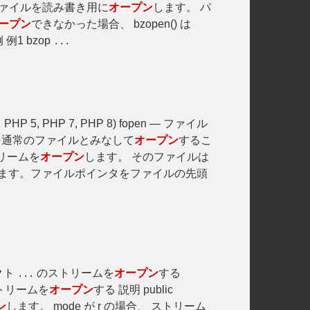
z2 ) ファイルを読み書き用に
オープン
します。 パ
ープン
できなかった場合、 bzopen() は
1 bzop
...
PHP 5, PHP 7, PHP 8) fopen — ファイル
.
e を通常のファイルとみなして
オープン
するこ
リームを
オープン
します。 そのファイルは
ます。ファイルポインタをファイルの先頭
ェクト
のストリームを
オープン
する
...
ストリームを
オープン
する 説明 public
ン
します。 mode が r の場合、 ストリーム