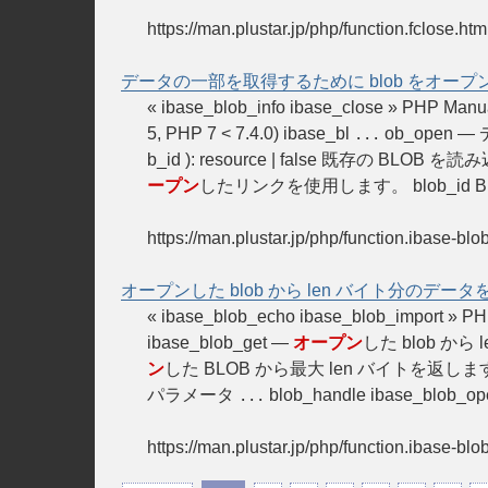
https://man.plustar.jp/php/function.fclose.htm
データの一部を取得するために blob をオープ
« ibase_blob_info ibase_close » PH
5, PHP 7 < 7.4.0) ibase_bl
ob_open 
...
b_id ): resource | false 既存の BLOB 
ープン
したリンクを使用します。 blob_id B
https://man.plustar.jp/php/function.ibase-bl
オープンした blob から len バイト分のデー
« ibase_blob_echo ibase_blob_import » P
ibase_blob_get —
オープン
した blob か
ン
した BLOB から最大 len バイトを返します。
パラメータ
blob_handle ibase_blob_op
...
https://man.plustar.jp/php/function.ibase-blo