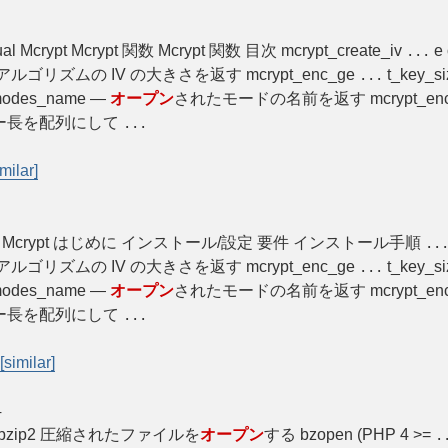
ual Mcrypt Mcrypt 関数 Mcrypt 関数 目次 mcrypt_create_iv
e 
...
ルゴリズムの IV の大きさを返す mcrypt_enc_ge
t_key_s
...
modes_name —
オープン
されたモードの名前を返す mcrypt_enc_ge
ー長を配列にして
...
imilar]
Mcrypt Mcrypt はじめに インストール/設定 要件 インストール手順
..
ルゴリズムの IV の大きさを返す mcrypt_enc_ge
t_key_s
...
modes_name —
オープン
されたモードの名前を返す mcrypt_enc_ge
ー長を配列にして
...
[similar]
4
p2 関数 bzip2 圧縮されたファイルを
オープン
する bzopen (PHP 4 >=
.