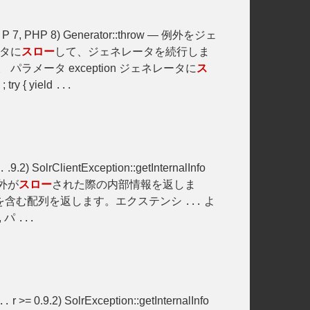
P 7, PHP 8) Generator::throw — 例外をジェ
ータに
スロー
して、ジェネレータを続行しま
 パラメータ exception ジェネレータに
ス
 try { yield
...
.9.2) SolrClientException::getInternalInfo
.
 例外が
スロー
された際の内部情報を返しま
を含む配列を返します。エクステンシ
よ
...
 , パ
...
r >= 0.9.2) SolrException::getInternalInfo
..