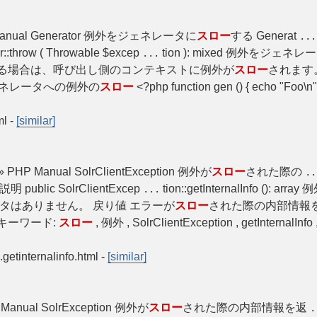
 PHP Manual Generator 例外をジェネレータに
スロー
する Generat
...
:throw ( Throwable $excep
tion ): mixed 例外をジェネレ
...
る場合は、呼び出し側のコンテキストに例外が
スロー
されます。
ジェネレータへの例外の
スロー
<?php function gen () { echo "Foo\n" ;
ml
-
[similar]
on » PHP Manual SolrClientException 例外が
スロー
された際の
..
blic SolrClientExcep
tion::getInternalInfo (): array
...
タはありません。 戻り値 エラーが
スロー
された際の内部情報
キーワード:
スロー
, 例外 , SolrClientException , getInternalInfo
.getinternalinfo.html
-
[similar]
HP Manual SolrException 例外が
スロー
された際の内部情報を返
.