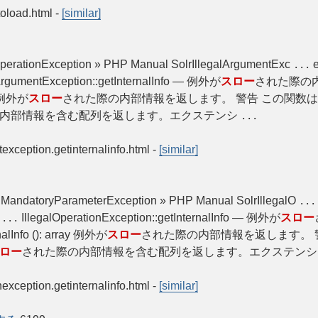
toload.html
-
[similar]
lOperationException » PHP Manual SolrIllegalArgumentExc
e
...
lArgumentException::getInternalInfo — 例外が
スロー
された際の内部情
ay 例外が
スロー
された際の内部情報を返します。 警告 この関数は
内部情報を含む配列を返します。エクステンシ
...
texception.getinternalinfo.html
-
[similar]
ingMandatoryParameterException » PHP Manual SolrIllegalO
...
i
IllegalOperationException::getInternalInfo — 例外が
スロー
...
nalInfo (): array 例外が
スロー
された際の内部情報を返します。 
ロー
された際の内部情報を含む配列を返します。エクステン
onexception.getinternalinfo.html
-
[similar]