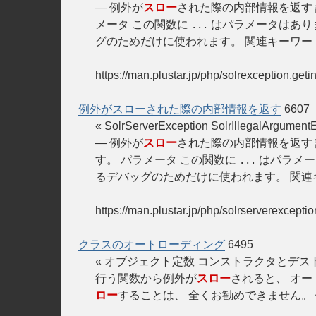
— 例外が
スロー
された際の内部情報を返す 説明 pub
メータ この関数に
はパラメータはありま
...
グのためだけに使われます。 関連キーワー
https://man.plustar.jp/php/solrexception.getin
例外がスローされた際の内部情報を返す
6607
« SolrServerException SolrIllegalArgume
— 例外が
スロー
された際の内部情報を返す 説明 pu
す。 パラメータ この関数に
はパラメー
...
るデバッグのためだけに使われます。 関連
https://man.plustar.jp/php/solrserverexceptio
クラスのオートローディング
6495
« オブジェクト定数 コンストラクタとデストラ
行う関数から例外が
スロー
されると、 オ
ロー
することは、 全くお勧めできません。 