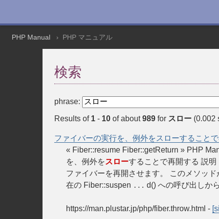
PHP Manual
PHP マニュアル
検索
phrase:
Results of
1
-
10
of about
989
for
スロー
(0.002 
ファイバーの実行を、例外をスローすることで
« Fiber::resume Fiber::getReturn »
を、例外を
スロー
することで再開する 説明 public
ファイバーを再開させます。 このメソッド
在の Fiber::suspen
d() への呼び出しか
...
https://man.plustar.jp/php/fiber.throw.html
-
[s