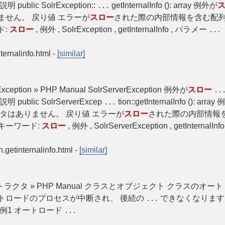
lic SolrException::
getInternalInfo (): array 例外が
...
せん。 戻り値 エラーが
スロー
された際の内部情報を含む配
ド:
スロー
, 例外 , SolrException , getInternalInfo , パラメー
...
ternalinfo.html
-
[similar]
ntException » PHP Manual SolrServerException 例外が
スロー
..
blic SolrServerExcep
tion::getInternalInfo (): arra
...
タはありません。 戻り値 エラーが
スロー
された際の内部情報
キーワード:
スロー
, 例外 , SolrServerException , getInternalInf
n.getinternalinfo.html
-
[similar]
クタ » PHP Manual クラスとオブジェクト クラスのオート
ートロードのプロセスが中断され、 後続の
できなくなります
...
例1 オートロード
...