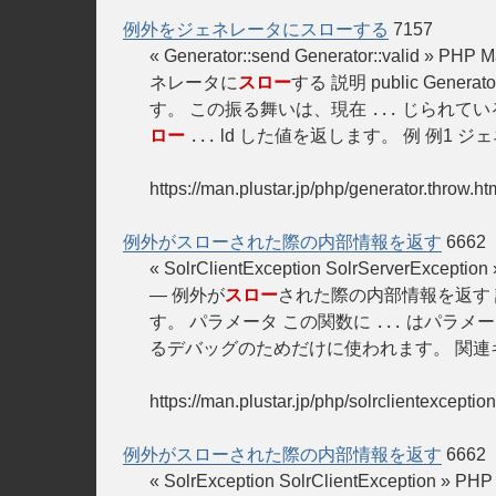
例外をジェネレータにスローする
7157
« Generator::send Generator::valid »
ネレータに
スロー
する 説明 public Generator:
す。 この振る舞いは、現在
じられてい
...
ロー
ld した値を返します。 例 例1 
...
https://man.plustar.jp/php/generator.throw.ht
例外がスローされた際の内部情報を返す
6662
« SolrClientException SolrServerExcepti
— 例外が
スロー
された際の内部情報を返す 説明 pu
す。 パラメータ この関数に
はパラメー
...
るデバッグのためだけに使われます。 関連
https://man.plustar.jp/php/solrclientexception
例外がスローされた際の内部情報を返す
6662
« SolrException SolrClientException » P