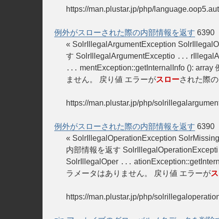
https://man.plustar.jp/php/language.oop5.au
例外がスローされた際の内部情報を返す
6390
« SolrIllegalArgumentException SolrIllega
す SolrIllegalArgumentExceptio
rIllega
...
mentException::getInternalInfo (): arr
...
ません。 戻り値 エラーが
スロー
された際の
https://man.plustar.jp/php/solrillegalargumen
例外がスローされた際の内部情報を返す
6390
« SolrIllegalOperationException SolrMiss
内部情報を返す SolrIllegalOperationExcept
SolrIllegalOper
ationException::getInter
...
ラメータはありません。 戻り値 エラーが
ス
https://man.plustar.jp/php/solrillegaloperati