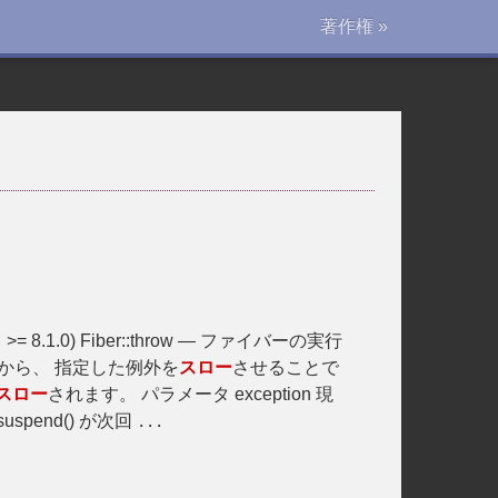
著作権 »
>= 8.1.0) Fiber::throw — ファイバーの実行
.
呼び出しから、 指定した例外を
スロー
させることで
スロー
されます。 パラメータ exception 現
spend() が次回
...