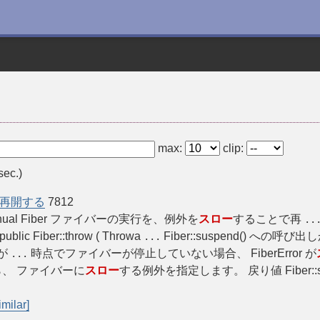
max:
clip:
sec.)
再開する
7812
 PHP Manual Fiber ファイバーの実行を、例外を
スロー
することで再
..
 Fiber::throw ( Throwa
Fiber::suspend() への
...
が
時点でファイバーが停止していない場合、 FiberError が
...
ら、 ファイバーに
スロー
する例外を指定します。 戻り値 Fiber::su
imilar]