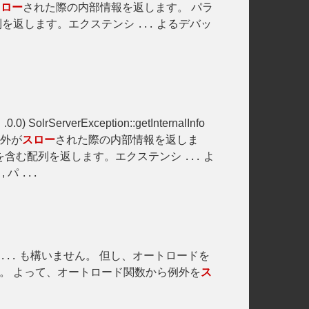
スロー
された際の内部情報を返します。 パラ
列を返します。エクステンシ
よるデバッ
...
.0.0) SolrServerException::getInternalInfo
.
y 例外が
スロー
された際の内部情報を返しま
を含む配列を返します。エクステンシ
よ
...
o , パ
...
も構いません。 但し、オートロードを
...
。 よって、オートロード関数から例外を
ス