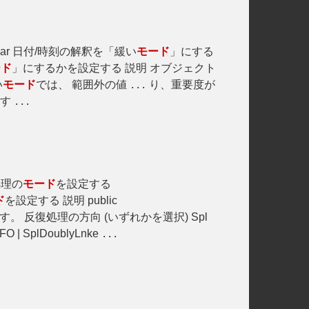
dar 日付/時刻の解釈を「緩い
モード
」にする
ード
」にするかを設定する 説明 オブジェクト
い
モード
では、 範囲外の値
り、重要度が
...
ます
...
理の
モード
を設定する
ド
を設定する 説明 public
。 反復処理の方向 (いずれかを選択) Spl
FO | SplDoublyLnke
...