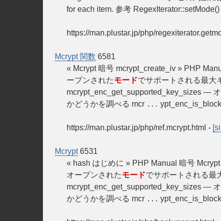
for each item. 参考 RegexIterator::setMode(
https://man.plustar.jp/php/regexiterator.getm
Mcrypt 関数
6581
« Mcrypt 暗号 mcrypt_create_iv » PHP Man
ープンされた
モード
でサポートされる最大キー長を
mcrypt_enc_get_supported_key_sizes — 
かどうかを調べる mcr
ypt_enc_is_bl
...
https://man.plustar.jp/php/ref.mcrypt.html
-
[s
Mcrypt
6531
« hash はじめに » PHP Manual 暗号 
オープンされた
モード
でサポートされる最大キー
mcrypt_enc_get_supported_key_sizes — 
かどうかを調べる mcr
ypt_enc_is_bl
...