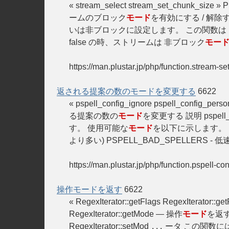
« stream_select stream_set_chunk
ームのブロック
モード
を有効にする / 解除する 説明
いは非ブロックに設定します。 この関数は
false の時、ストリームは 非ブロック
モー
https://man.plustar.jp/php/function.stream-se
返される提案の数のモードを変更する
6622
« pspell_config_ignore pspell_config
る提案の数の
モード
を変更する 説明 pspell_con
す。 使用可能な
モード
を以下に示します。 P
より多い) PSPELL_BAD_SPELLERS - 低
https://man.plustar.jp/php/function.pspell-co
操作モードを返す
6622
« RegexIterator::getFlags RegexIterator::
RegexIterator::getMode — 操作
モード
を返す 説
RegexIterator::setMod
ータ この関数に
...