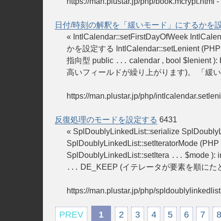
https://man.plustar.jp/php/book.mcrypt.html
-
日付/時刻の解釈を「緩いモード」にするかを
« IntlCalendar::setFirstDayOfWeek IntlCal
かを設定する IntlCalendar::setLenient (PHP
指向型 public
calendar , bool $leni
...
高いフィールドが繰り上がります)。 「緩い
https://man.plustar.jp/php/intlcalendar.setlen
反復処理のモードを設定する
6431
« SplDoublyLinkedList::serialize SplDoubl
SplDoublyLinkedList::setIteratorMode (PHP
SplDoublyLinkedList::setItera
$mode )
...
DE_KEEP (イテレータが要素を順にた
...
https://man.plustar.jp/php/spldoublylinkedlis
PREV
1
2
3
4
5
6
7