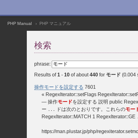
PHP Manual
PHP マニュアル
検索
phrase:
Results of
1
-
10
of about
440
for
モード
(0.004 
操作モードを設定する
7601
« RegexIterator::setFlags RegexIterator::
— 操作
モード
を設定する 説明 public RegexIter
ー
ドは次のとおりです。これらの
モー
...
RegexIterator::MATCH 1 RegexIterator::GE
https://man.plustar.jp/php/regexiterator.setm