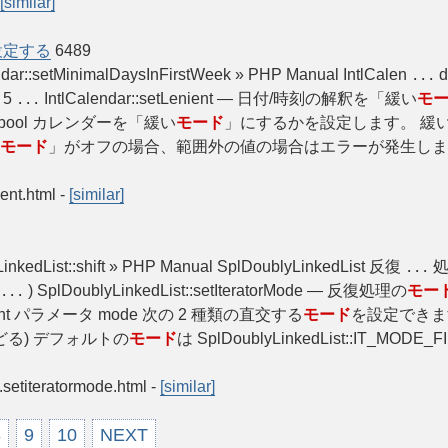
[similar]
設定する
6489
endar::setMinimalDaysInFirstWeek » PHP Manual IntlCalen
...
 5
IntlCalendar::setLenient — 日付/時刻の解釈を「緩い
モ
...
ent ): bool カレンダーを「緩い
モード
」にするかを設定します。 緩
モード
」がオフの場合、範囲外の値の場合はエラーが発生し
ient.html
-
[similar]
yLinkedList::shift » PHP Manual SplDoublyLinkedList 反復
処
...
) SplDoublyLinkedList::setIteratorMode — 反復処理の
モー
...
: int パラメータ mode 次の 2 種類の直交する
モード
を設定できます
どる) デフォルトの
モード
は SplDoublyLinkedList::IT_MODE_FI
t.setiteratormode.html
-
[similar]
8
9
10
NEXT