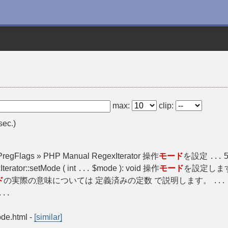
max:
clip:
sec.)
setPregFlags » PHP Manual RegexIterator 操作
モード
を設定
5
...
ator::setMode ( int
$mode ): void 操作
モード
を設定します
...
ド
の実際の意味については 定義済みの定数 で説明します。
...
...
ode.html
-
[similar]