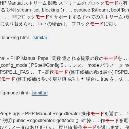
_size » PHP Manual ストリーム 関数 ストリームのブロック
モード
を有
 stream_set_blocking ( r
esource $stream , bool $en
...
、非ブロック
モード
をサポートするすべてのストリーム (
...
ド
に切り替えられ、 true の場合は、 ブロック
モード
に切り
...
t-blocking.html
-
[similar]
_personal » PHP Manual Pspell 関数 返される提案の数の
モード
を
..
fig_mode ( PSpell\Config $
ンス。 mode パラメータ 
...
SPELL_FAS
T - 高速
モード
(修正候補の数は最小) PSPELL
...
速
モード
(修正候補は多い) 戻り値 成功した場合に true を、失
.
nfig-mode.html
-
[similar]
getPregFlags » PHP Manual RegexIterator 操作
モード
を返す
5
...
明 public RegexIterator::getMode (): int 操
作
モード
を返
...
はパラメータはありません。 戻り値 操作
モード
を返します。 例 例1 