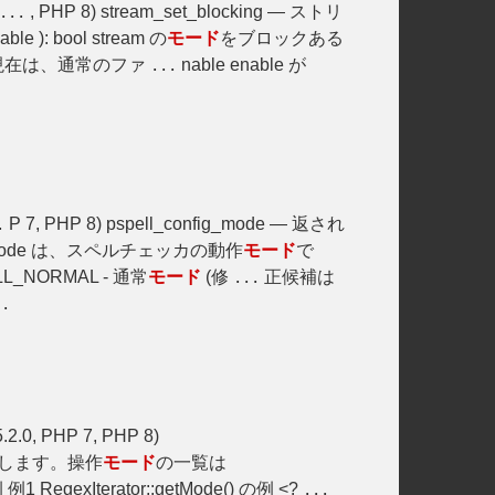
, PHP 8) stream_set_blocking — ストリ
...
able ): bool stream の
モード
をブロックある
現在は、通常のファ
nable enable が
...
P 7, PHP 8) pspell_config_mode — 返され
.
mode は、スペルチェッカの動作
モード
で
_NORMAL - 通常
モード
(修
正候補は
...
..
.2.0, PHP 7, PHP 8)
します。操作
モード
の一覧は
RegexIterator::getMode() の例 <?
...