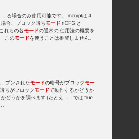
る場合のみ使用可能です。 mcryptは 4
...
クした場合、ブロック暗号
モード
nOFG と
これらの各
モード
の通常の 使用法の概要を
。 この
モード
を使うことは推奨しません。
プンされた
モード
の暗号がブロック
モー
..
暗号がブロック
モード
で動作するかどうか
かどうかを調べます (たとえ
では true
...
..