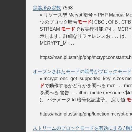
定義済み定数
7568
« リソース型 Mcrypt 暗号 » PHP Ma
つのブロック暗号
モード
( CBC , OFB , C
STREAM
モード
でも実行可能です。MCRYP
示します。詳細なリファレンスお
は、
...
MCRYPT_M
...
https://man.plustar.jp/php/mcrypt.constants.h
オープンされたモードの暗号がブロックモード
« mcrypt_enc_get_supported_key_sizes m
ド
で動作するかどうかを調べる mcr
mcr
...
を調べる 警告
ithm_mode ( resource
...
)。 パラメータ td 暗号化記述子。 戻り値
モ
https://man.plustar.jp/php/function.mcrypt-e
ストリームのブロックモードを有効にする / 解