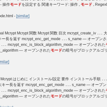
) - 操作
モード
を設定する 関連キーワード: 操作 ,
モード
, RegexI
ode.html
-
[similar]
ual Mcrypt Mcrypt 関数 Mcrypt 関数 目次 mcrypt_create_iv
大
...
返す mcrypt_enc_get_mode
s_name — オープン
...
オ
mcrypt_enc_is_block_algorithm_mode — オープンされた
...
ock_algorithm — オープンされた
モード
の暗号がブロックアルゴリ
imilar]
Mcrypt Mcrypt はじめに インストール/設定 要件 インストール手順
..
長を返す mcrypt_enc_get_mode
s_name — オープ
...
オ
mcrypt_enc_is_block_algorithm_mode — オープンされた
...
ock_algorithm — オープンされた
モード
の暗号がブロックアルゴリ