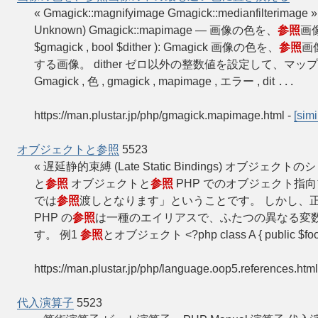
« Gmagick::magnifyimage Gmagick::medianfilterim
Unknown) Gmagick::mapimage — 画像の色を、
参照
画像
$gmagick , bool $dither ): Gmagick 画像の色を、
参照
画
する画像。 dither ゼロ以外の整数値を設定して、マッ
Gmagick , 色 , gmagick , mapimage , エラー , dit
...
https://man.plustar.jp/php/gmagick.mapimage.html
-
[simi
オブジェクトと参照
5523
« 遅延静的束縛 (Late Static Bindings) オブジェ
と
参照
オブジェクトと
参照
PHP でのオブジェクト指
では
参照
渡しとなります」ということです。 しかし、
PHP の
参照
は一種のエイリアスで、ふたつの異なる変
す。 例1
参照
とオブジェクト <?php class A { public $foo =
https://man.plustar.jp/php/language.oop5.references.html
代入演算子
5523