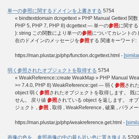
単一の参照に関するドメインを上書きする
5754
« bindtextdomain dcngettext » PHP Manual Gettext
PHP 5, PHP 7, PHP 8) dcgettext — 単一の
参照
に関するドメ
): string この関数により単一の
参照
についてカレントの
在のドメインのメッセージを
参照
する 関連キーワード: 
https://man.plustar.jp/php/function.dcgettext.html
-
[similar
弱く参照されたオブジェクトを取得する
5754
« WeakReference::create WeakMap » PHP Manual We
>= 7.4.0, PHP 8) WeakReference::get — 弱く
参照
されたオ
object 弱く
参照
されたオブジェクトを取得します。 既
せん。 戻り値
参照
されている object を返します。
ジェクト ,
参照
, 取得 , WeakReference , 破棄 , パラメータ
https://man.plustar.jp/php/weakreference.get.html
-
[simil
画像の色を、参照画像の中の最も近い色に置き換える
5709