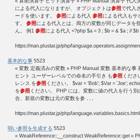
« 算術演算子 ビット演算子 » PHP Manual 演算
による代入になりますが、 オブジェクトは
参照
で代入
ードを使います。
参照
による代入
参照
による代入もサポー
す。
参照
による代入とは、両方の変数が同じデータを
ん。 例1
参照
による代入 <?php $a = 3 ; $b = & $a ; // $
https://man.plustar.jp/php/language.operators.assignmen
基本的な事
5523
« 変数 定義済みの変数 » PHP Manual 変数 基本
ヒント ユーザーレベルでの命名の手引き も
参照
くださ
レンス を
参照
ください。 $var = 'Bob'; $Var = 'Joe'; echo 
を
参照
ください。 PHP には、変数に値の代入を行う
合、新規の変数は元の変数を参
...
https://man.plustar.jp/php/language.variables.basics.html
弱い参照を生成する
5523
« WeakReference::__construct WeakReference::get 