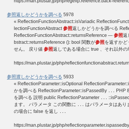
https://man.plustar.jp/php/regexp.reference.back-referen
参照返しかどうかを調べる
5978
« ReflectionFunctionAbstract::isVariadic ReflectionFun
lectionFunctionAbstract
参照
返しかどうかを調べる Reflection
ReflectionFunctionAbstract::returnsReference —
参照
返し
bstract::returnsReference (): bool 関数が
参照
を返すかど
せん。 戻り値
参照
返しである場合に true 、それ以外の場
https://man.plustar.jp/php/reflectionfunctionabstract.retu
参照渡しかどうかを調べる
5933
« ReflectionParameter::isOptional ReflectionParameter
かを調べる ReflectionParameter::isPassedBy
PHP 8)
...
を調べる 説明 public ReflectionParameter
::isPass
...
ます。 パラメータ この関数に
はパラメータはありま
...
の場合に false を返し
...
https://man.plustar.jp/php/reflectionparameter.ispassedb