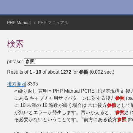
PHP Manual
PHP マニュアル
検索
phrase:
Results of
1
-
10
of about
1272
for
参照
(0.002 sec.)
後方参照
8395
« 繰り返し 言明 » PHP Manual PCRE 正規表現構文 後
にある キャプチャ用サブパターンに対する後方
参照
(b
に 10 未満の 10 進数が続く場合は 常に後方
参照
として
が無いとエラーが発生します。言いかえると、
参照
さ
る必要がないということです。 "前方にある後方
参照
(f