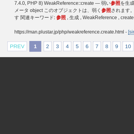
7.4.0, PHP 8) WeakReference::create — 弱い
参照
を生成する
メータ object このオブジェクトは、弱く
参照
されます。
す 関連キーワード:
参照
, 生成 , WeakReference , cre
https://man.plustar.jp/php/weakreference.create.html
-
[si
PREV
1
2
3
4
5
6
7
8
9
10