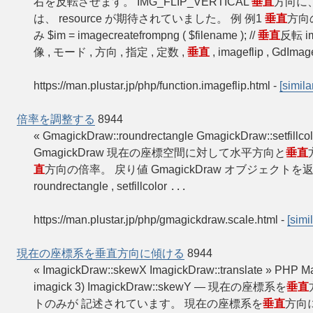
右を反転させます。 IMG_FLIP_VERTICAL
垂直
方向に、
は、 resource が期待されていました。 例 例1
垂直
方向の
み $im = imagecreatefrompng ( $filename ); //
垂直
反転 im
像 , モード , 方向 , 指定 , 定数 ,
垂直
, imageflip , GdIma
https://man.plustar.jp/php/function.imageflip.html
-
[simila
倍率を調整する
8944
« GmagickDraw::roundrectangle GmagickDraw::setf
GmagickDraw 現在の座標空間に対して水平方向と
垂直
直
方向の倍率。 戻り値 GmagickDraw オブジェクトを
roundrectangle , setfillcolor
...
https://man.plustar.jp/php/gmagickdraw.scale.html
-
[simil
現在の座標系を垂直方向に傾ける
8944
« ImagickDraw::skewX ImagickDraw::translate » 
imagick 3) ImagickDraw::skewY — 現在の座標系を
垂直
トのみが 記述されています。 現在の座標系を
垂直
方向に