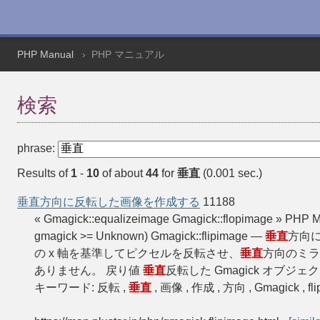
PHP Manual
PHP マニュアル
検索
phrase:
Results of
1
-
10
of about
44
for
垂直
(0.001 sec.)
垂直方向に反転した画像を作成する
11188
« Gmagick::equalizeimage Gmagick::flopimage » PHP
gmagick >= Unknown) Gmagick::flipimage —
垂直
方向に反
の x 軸を基準してピクセルを反転させ、
垂直
方向のミラ
ありません。 戻り値
垂直
反転した Gmagick オブジェ
キーワード: 反転 ,
垂直
, 画像 , 作成 , 方向 , Gmagick , flip