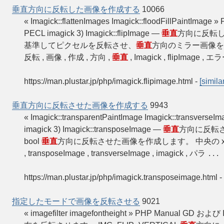
垂直方向に反転した画像を作成する
10066
« Imagick::flattenImages Imagick::floodFillPaintImage 
PECL imagick 3) Imagick::flipImage —
垂直
方向に反転した画
基準してピクセルを反転させ、
垂直
方向のミラー画像を
反転 , 画像 , 作成 , 方向 ,
垂直
, Imagick , flipImage , 
https://man.plustar.jp/php/imagick.flipimage.html
-
[similar
垂直方向に反転させた画像を作成する
9943
« Imagick::transparentPaintImage Imagick::transverse
imagick 3) Imagick::transposeImage —
垂直
方向に反転させ
bool
垂直
方向に反転させた画像を作成します。 中央の 
, transposeImage , transverseImage , imagick , パラ
...
https://man.plustar.jp/php/imagick.transposeimage.html
-
指定したモードで画像を反転させる
9021
« imagefilter imagefontheight » PHP Manu