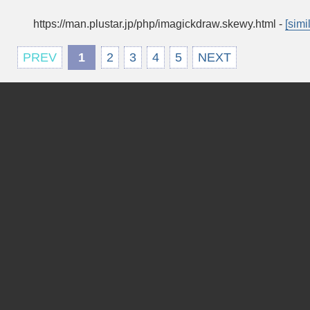
https://man.plustar.jp/php/imagickdraw.skewy.html
-
[simi
PREV
1
2
3
4
5
NEXT