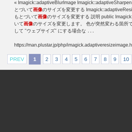
« Imagick::adaptiveBlurImage Imagick::adaptiveS
とづいて
画像
のサイズを変更する Imagick::adaptiveResi
もとづいて
画像
のサイズを変更する 説明 public Imagick::a
いて
画像
のサイズを変更します。 色が突然変わる箇所
して "ウェブサイズ" にする場合な
...
https://man.plustar.jp/php/imagick.adaptiveresizeimage.h
PREV
1
2
3
4
5
6
7
8
9
10