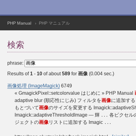
PHP Manual
PHP マニュアル
検索
phrase:
Results of
1
-
10
of about
589
for
画像
(0.004 sec.)
画像処理 (ImageMagick)
6749
« GmagickPixel::setcolorvalue はじめに » PHP Manual
adaptive blur (順応性にじみ) フィルタを
画像
に追加する Im
もとづいて
画像
のサイズを変更する Imagick::adaptiveSh
Imagick::adaptiveThresholdImage — 輝
各ピクセルの閾値
...
ジェクトの
画像
リストに追加する Imagic
...