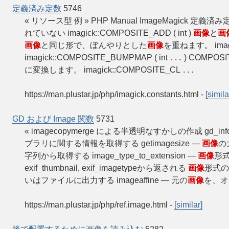
定義済み定数
5746
« リソース型 例 » PHP Manual ImageMagic
れていない imagick::COMPOSITE_ADD ( int )
画像
と
画
画像
と同じ形で、ぼんやりとした
画像
を重ねます。 imagi
imagick::COMPOSITE_BUMPMAP ( int
) COMPO
...
に変換します。 imagick::COMPOSITE_CL
...
https://man.plustar.jp/php/imagick.constants.html
-
[simila
GD および Image 関数
5731
« imagecopymerge による半透明なすかしの作成 gd_info 
ブラリに関する情報を取得する getimagesize —
画像
の大
字列から取得する image_type_to_extension —
画像
形式
exif_thumbnail, exif_imagetypeから返される
画像
形式の
いはファイルに出力する imageaffine — 元の
画像
を、オ
https://man.plustar.jp/php/ref.image.html
-
[similar]