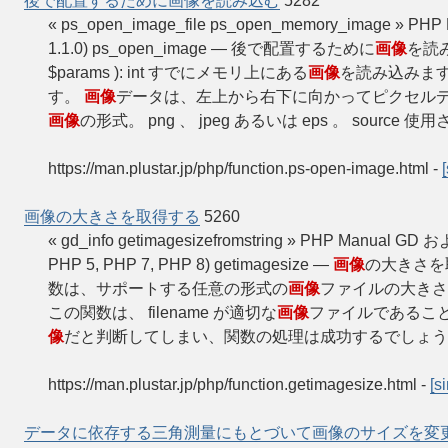
後で配置するために画像を読み込む
5282
« ps_open_image_file ps_open_memory_image 
1.1.0) ps_open_image — 後で配置するために
画像
を読み込
$params ): int すでにメモリ上にある
画像
を読み込みます。
す。
画像
データは、左上から右下に向かってピクセル
画像
の形式。 png 、 jpeg あるいは eps 。 source 使
https://man.plustar.jp/php/function.ps-open-image.html
-
画像の大きさを取得する
5260
« gd_info getimagesizefromstring » PHP Manual G
PHP 5, PHP 7, PHP 8) getimagesize —
画像
の大きさを取得する
数は、サポートする任意の形式の
画像
ファイルの大きさ
この関数は、 filename が適切な
画像
ファイルであるこ
像
だと判断してしまい、関数の処理は成功するでしょう
https://man.plustar.jp/php/function.getimagesize.html
-
[s
データに依存する三角測量にもとづいて画像のサイズを変