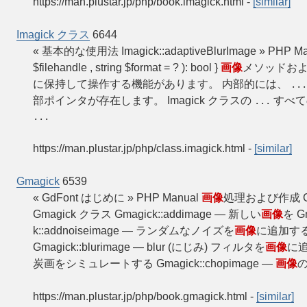
https://man.plustar.jp/php/book.imagick.html
-
[similar]
Imagick クラス
6644
« 基本的な使用法 Imagick::adaptiveBlurImage » PHP Ma
$filehandle , string $format = ? ): bool }
画像
メソッドおよ
に保持して操作する機能があります。 内部的には、
...
部ポインタが存在します。 Imagick クラスの
すべて
...
...
https://man.plustar.jp/php/class.imagick.html
-
[similar]
Gmagick
6539
« GdFont はじめに » PHP Manual
画像
処理および作成 Gm
Gmagick クラス Gmagick::addimage — 新しい
画像
を 
k::addnoiseimage — ランダムなノイズを
画像
に追加する G
Gmagick::blurimage — blur (にじみ) フィルタを
画像
に追加
炭画をシミュレートする Gmagick::chopimage —
画像
の
https://man.plustar.jp/php/book.gmagick.html
-
[similar]