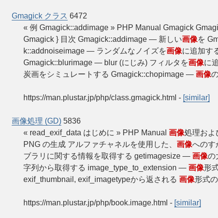
Gmagick クラス
6472
« 例 Gmagick::addimage » PHP Manual Gmagick Gm
Gmagick } 目次 Gmagick::addimage — 新しい
画像
を G
k::addnoiseimage — ランダムなノイズを
画像
に追加する G
Gmagick::blurimage — blur (にじみ) フィルタを
画像
に追加
炭画をシミュレートする Gmagick::chopimage —
画像
の
https://man.plustar.jp/php/class.gmagick.html
-
[similar]
画像処理 (GD)
5836
« read_exif_data はじめに » PHP Manual
画像
処理およ
PNG の生成 アルファチャネルを使用した、
画像
へのすか
ブラリに関する情報を取得する getimagesize —
画像
の大
字列から取得する image_type_to_extension —
画像
形式
exif_thumbnail, exif_imagetypeから返される
画像
形式の
https://man.plustar.jp/php/book.image.html
-
[similar]