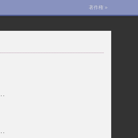
著作権 »
..
..