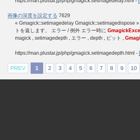
https://man.plustar.jp/php/gmagick.setimagedelay.html
-
画像の深度を設定する
7629
« Gmagick::setimagedelay Gmagick::setimagedi
トを返します。 エラー / 例外 エラー時に
GmagickExce
magick , setimagedepth , エラー , depth , ビット ,
Gmagi
https://man.plustar.jp/php/gmagick.setimagedepth.html
-
PREV
1
2
3
4
5
6
7
8
9
10