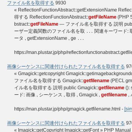
ファイル名を取得する
9930
« ReflectionFunctionAbstract::getExtensionName Refle
得する ReflectionFunctionAbstract::
getFileName
(PHP 5
bstract::
getFileName
— ファイル名を取得する 説明 public R
ーザー定義関数のファイル名を取
関連キーワード: 取得 , e
...
ータ , getExtensionName , ge
...
https://man.plustar.jp/php/reflectionfunctionabstract.getf
画像シーケンスに関連付けられたファイル名を取得する
97
« Gmagick::getcopyright Gmagick::getimageback
ファイル名を取得する Gmagick::
getfilename
(PECL gma
イル名を取得する 説明 public Gmagick::
getfilename
()
ード: 画像 , シーケンス , 取得 , Gmagick ,
getfilename
,
https://man.plustar.jp/php/gmagick.getfilename.html
-
[sim
画像シーケンスに関連付けられたファイル名を取得する
97
« Imagick::getCopyright Imagick::getFont »