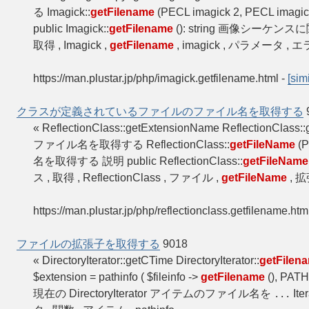
る Imagick::
getFilename
(PECL imagick 2, PECL imagick
public Imagick::
getFilename
(): string 画像シー
取得 , Imagick ,
getFilename
, imagick , パラメータ , エラー
https://man.plustar.jp/php/imagick.getfilename.html
-
[simi
クラスが定義されているファイルのファイル名を取得する
« ReflectionClass::getExtensionName ReflectionClass:
ファイル名を取得する ReflectionClass::
getFileName
(P
名を取得する 説明 public ReflectionClass::
getFileName
ス , 取得 , ReflectionClass , ファイル ,
getFileName
, 拡
https://man.plustar.jp/php/reflectionclass.getfilename.htm
ファイルの拡張子を取得する
9018
« DirectoryIterator::getCTime DirectoryIterator::
getFilen
$extension = pathinfo ( $fileinfo ->
getFilename
(), PAT
現在の DirectoryIterator アイテムのファイル名を
Ite
...