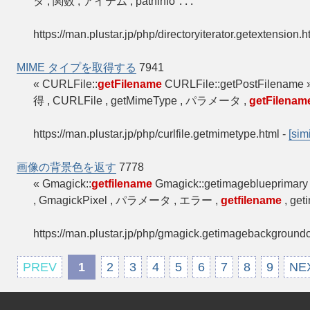
タ , 関数 , アイテム , pathinfo
...
https://man.plustar.jp/php/directoryiterator.getextension.h
MIME タイプを取得する
7941
« CURLFile::
getFilename
CURLFile::getPostFilen
得 , CURLFile , getMimeType , パラメータ ,
getFilenam
https://man.plustar.jp/php/curlfile.getmimetype.html
-
[simi
画像の背景色を返す
7778
« Gmagick::
getfilename
Gmagick::getimagebluepri
, GmagickPixel , パラメータ , エラー ,
getfilename
, get
https://man.plustar.jp/php/gmagick.getimagebackgroundc
PREV
1
2
3
4
5
6
7
8
9
NE