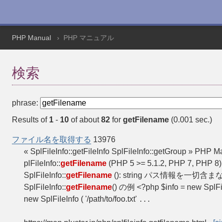
PHP Manual
PHP マニュアル
検索
phrase:
Results of
1
-
10
of about
82
for
getFilename
(0.001 sec.)
ファイル名を取得する
13976
« SplFileInfo::getFileInfo SplFileInfo::getGroup 
plFileInfo::
getFilename
(PHP 5 >= 5.1.2, PHP 7, PHP 8) 
SplFileInfo::
getFilename
(): string パス情報を一
SplFileInfo::
getFilename
() の例 <?php $info = new SplFileI
new SplFileInfo ( '/path/to/foo.txt'
...