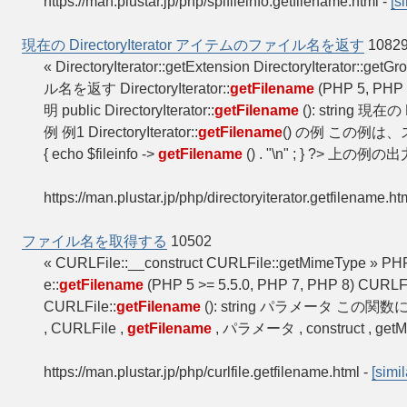
https://man.plustar.jp/php/splfileinfo.getfilename.html
-
[s
現在の DirectoryIterator アイテムのファイル名を返す
1082
« DirectoryIterator::getExtension DirectoryIterator::ge
ル名を返す DirectoryIterator::
getFilename
(PHP 5, PHP 7
明 public DirectoryIterator::
getFilename
(): string 現在
例 例1 DirectoryIterator::
getFilename
() の例 この例
{ echo $fileinfo ->
getFilename
() . "\n" ; } ?> 
https://man.plustar.jp/php/directoryiterator.getfilename.ht
ファイル名を取得する
10502
« CURLFile::__construct CURLFile::getMimeTyp
e::
getFilename
(PHP 5 >= 5.5.0, PHP 7, PHP 8) CURLFi
CURLFile::
getFilename
(): string パラメータ こ
, CURLFile ,
getFilename
, パラメータ , construct , getMi
https://man.plustar.jp/php/curlfile.getfilename.html
-
[simil