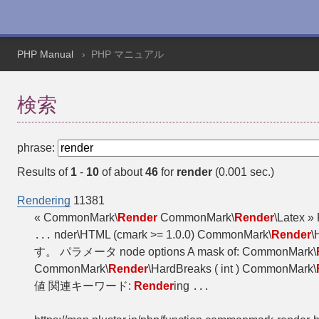
PHP Manual
PHP マニュアル
検索
phrase:
Results of
1
-
10
of about
46
for
render
(0.001 sec.)
Rendering
11381
« CommonMark\
Render
CommonMark\
Render
\Latex 
nder\HTML (cmark >= 1.0.0) CommonMark\
Render
\
...
す。 パラメータ node options A mask of: CommonMark\
CommonMark\
Render
\HardBreaks ( int ) CommonMark\
値 関連キーワード:
Render
ing
...