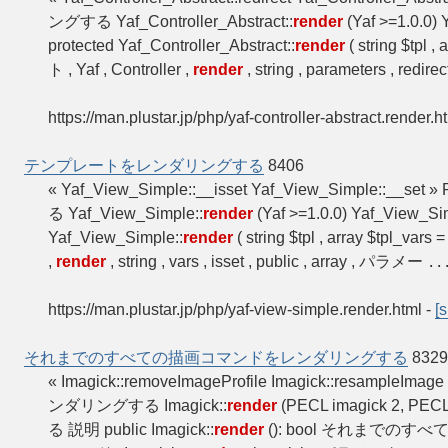
ングする Yaf_Controller_Abstract::
render
(Yaf >=1.0.0) 
protected Yaf_Controller_Abstract::
render
( string $tpl ,
ト , Yaf , Controller ,
render
, string , parameters , redire
https://man.plustar.jp/php/yaf-controller-abstract.render.h
テンプレートをレンダリングする
8406
« Yaf_View_Simple::__isset Yaf_View_Simple::_
る Yaf_View_Simple::
render
(Yaf >=1.0.0) Yaf_View_Si
Yaf_View_Simple::
render
( string $tpl , array $tpl_vars 
,
render
, string , vars , isset , public , array , パラメー
..
https://man.plustar.jp/php/yaf-view-simple.render.html
-
[s
それまでのすべての描画コマンドをレンダリングする
8329
« Imagick::removeImageProfile Imagick::resamp
ンダリングする Imagick::
render
(PECL imagick 2, PECL 
る 説明 public Imagick::
render
(): bool それまで