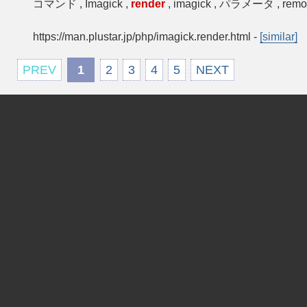
コマンド , Imagick ,
render
, imagick , パラメータ , remov
https://man.plustar.jp/php/imagick.render.html
-
[similar]
PREV
1
2
3
4
5
NEXT