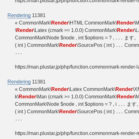
https://man.plustar.jp/php/function.commonmark-render-h
Rendering
11381
« CommonMark\
Render
\HTML CommonMark\
Render
\
\
Render
\Latex (cmark >= 1.0.0) CommonMark\
Render
\
CommonMark\Node $node , int $options = ? ,
ます。 パ
...
( int ) CommonMark\
Render
\SourcePos ( int )
Commo
...
...
https://man.plustar.jp/php/function.commonmark-render-l
Rendering
11381
« CommonMark\
Render
\Latex CommonMark\
Render
\X
k\
Render
\Man (cmark >= 1.0.0) CommonMark\
Render
\
CommonMark\Node $node , int $options = ? , i
ます。 
...
( int ) CommonMark\
Render
\SourcePos ( int )
Commo
...
...
https://man.plustar.jp/php/function.commonmark-render-