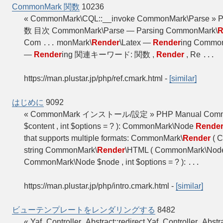
CommonMark 関数
10236
« CommonMark\CQL::__invoke CommonMark\Parse 
数 目次 CommonMark\Parse — Parsing CommonMark\
R
Com
monMark\
Render
\Latex —
Render
ing Commo
...
—
Render
ing 関連キーワード: 関数 ,
Render
, Re
...
https://man.plustar.jp/php/ref.cmark.html
-
[similar]
はじめに
9092
« CommonMark インストール/設定 » PHP Manual Commo
$content , int $options = ? ): CommonMark\Node
Rende
that supports multiple formats: CommonMark\
Render
( C
string CommonMark\
Render
\HTML ( CommonMark\Node $
CommonMark\Node $node , int $options = ? ):
...
https://man.plustar.jp/php/intro.cmark.html
-
[similar]
ビューテンプレートをレンダリングする
8482
« Yaf_Controller_Abstract::redirect Yaf_Controller_Abs