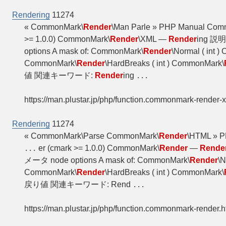
Rendering
11274
« CommonMark\
Render
\Man Parle » PHP Manual C
>= 1.0.0) CommonMark\
Render
\XML —
Render
ing 説明
options A mask of: CommonMark\
Render
\Normal ( int 
CommonMark\
Render
\HardBreaks ( int ) CommonMark\
値 関連キーワード:
Render
ing
...
https://man.plustar.jp/php/function.commonmark-render-
Rendering
11274
« CommonMark\Parse CommonMark\
Render
\HTML » 
er (cmark >= 1.0.0) CommonMark\
Render
—
Rende
...
メータ node options A mask of: CommonMark\
Render
\N
CommonMark\
Render
\HardBreaks ( int ) CommonMark\
戻り値 関連キーワード: Rend
...
https://man.plustar.jp/php/function.commonmark-render.h