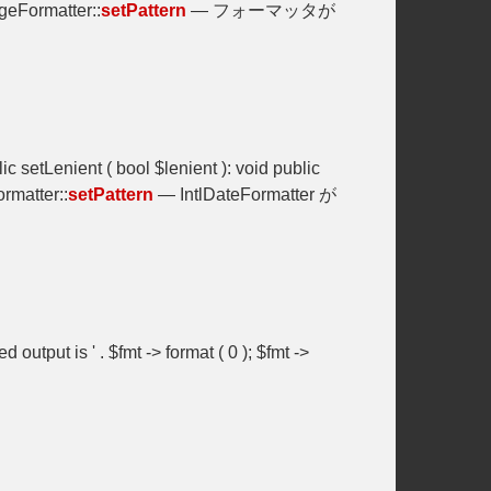
matter::
setPattern
— フォーマッタが
ic setLenient ( bool $lenient ): void public
atter::
setPattern
— IntlDateFormatter が
d output is ' . $fmt -> format ( 0 ); $fmt ->