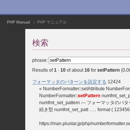
PHP Manual
PHP マニュアル
検索
phrase:
Results of
1
-
10
of about
16
for
setPattern
(0.0
フォーマッタのパターンを設定する
12424
« NumberFormatter::setAttribute Number
NumberFormatter::
setPattern
numfmt_set_pa
numfmt_set_pattern — フォーマッタの
続き型 numfmt_set_patt
format ( 123456
...
https://man.plustar.jp/php/numberformatter.se