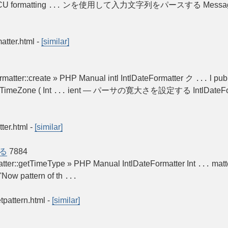
ICU formatting
ンを使用して入力文字列をパースする MessageFor
...
atter.html
-
[similar]
rmatter::create » PHP Manual intl IntlDateFormatter ク
l publ
...
etTimeZone ( Int
ient — パーサの寛大さを設定する IntlDateForm
...
tter.html
-
[similar]
する
7884
matter::getTimeType » PHP Manual IntlDateFormatter Int
matte
...
'Now pattern of th
...
etpattern.html
-
[similar]