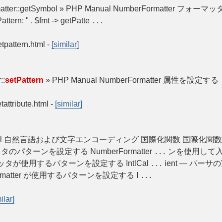
ormatter::getSymbol » PHP Manual NumberFormatter フォーマ
attern: " . $fmt -> getPatte
...
etpattern.html
-
[similar]
::
setPattern
» PHP Manual NumberFormatter 属性を設定する
tattribute.html
-
[similar]
HP Manual 自然言語および文字エンコーディング 国際化関数 国際化関
のパターンを設定する NumberFormatter
ンを使用して
...
タが使用するパターンを設定する IntlCal
ient — パー
...
eFormatter が使用するパターンを設定する I
...
ilar]