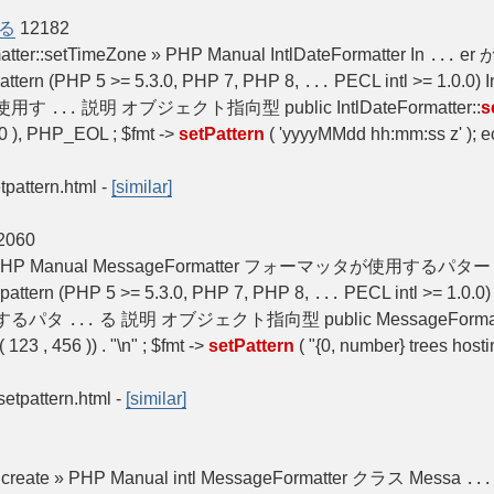
する
12182
rmatter::setTimeZone » PHP Manual IntlDateFormatter In
er
...
attern (PHP 5 >= 5.3.0, PHP 7, PHP 8,
PECL intl >= 1.0.0) I
...
r が使用す
説明 オブジェクト指向型 public IntlDateFormatter::
s
...
 ( 0 ), PHP_EOL ; $fmt ->
setPattern
( 'yyyyMMdd hh:mm:ss z' ); e
etpattern.html
-
[similar]
2060
ndar » PHP Manual MessageFormatter フォーマッタが使用するパタ
attern (PHP 5 >= 5.3.0, PHP 7, PHP 8,
PECL intl >= 1.0.0
...
使用するパタ
る 説明 オブジェクト指向型 public MessageFormatt
...
 123 , 456 )) . "\n" ; $fmt ->
setPattern
( "{0, number} trees hos
setpattern.html
-
[similar]
r::create » PHP Manual intl MessageFormatter クラス Messa
...