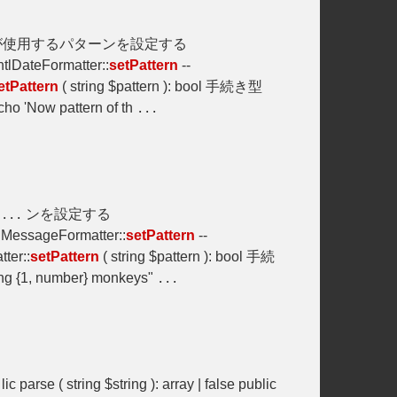
 が使用するパターンを設定する
ntlDateFormatter::
setPattern
--
etPattern
( string $pattern ): bool 手続き型
cho 'Now pattern of th
...
ー
ンを設定する
...
) MessageFormatter::
setPattern
--
er::
setPattern
( string $pattern ): bool 手続
ting {1, number} monkeys"
...
lic parse ( string $string ): array | false public