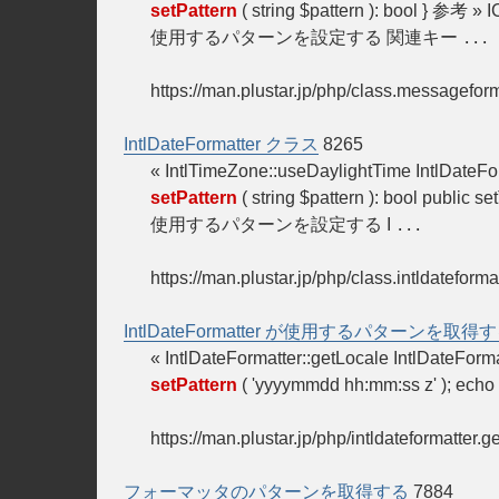
setPattern
( string $pattern ): bool } 参考 » 
使用するパターンを設定する 関連キー
...
https://man.plustar.jp/php/class.messageform
IntlDateFormatter クラス
8265
« IntlTimeZone::useDaylightTime IntlDateFo
setPattern
( string $pattern ): bool public s
使用するパターンを設定する I
...
https://man.plustar.jp/php/class.intldateforma
IntlDateFormatter が使用するパターンを取得
« IntlDateFormatter::getLocale IntlDateFor
setPattern
( 'yyyymmdd hh:mm:ss z' ); echo 
https://man.plustar.jp/php/intldateformatter.g
フォーマッタのパターンを取得する
7884