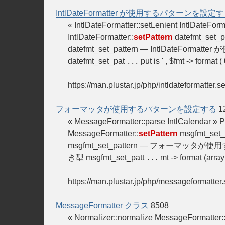
IntlDateFormatter が使用するパターンを設定
« IntlDateFormatter::setLenient IntlDateFo
IntlDateFormatter::
setPattern
datefmt_set_p
datefmt_set_pattern — IntlDateFormatte
datefmt_set_pat
put is ' , $fmt -> format
...
https://man.plustar.jp/php/intldateformatter.s
フォーマッタが使用するパターンを設定する
1
« MessageFormatter::parse IntlCale
MessageFormatter::
setPattern
msgfmt_set_p
msgfmt_set_pattern — フォーマッタが
き型 msgfmt_set_patt
mt -> format (array(
...
https://man.plustar.jp/php/messageformatter.
MessageFormatter クラス
8508
« Normalizer::normalize MessageFormatte