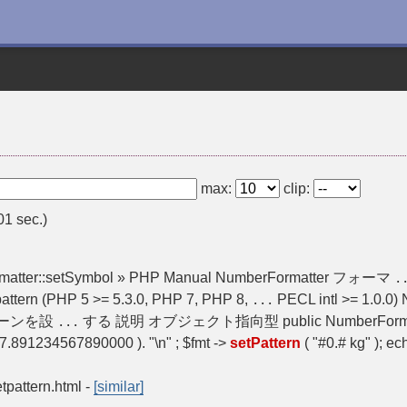
max:
clip:
01 sec.)
Formatter::setSymbol » PHP Manual NumberFormatter フォーマ
.
ttern (PHP 5 >= 5.3.0, PHP 7, PHP 8,
PECL intl >= 1.0.0)
...
パターンを設
する 説明 オブジェクト指向型 public NumberFormat
...
7.891234567890000 ). "\n" ; $fmt ->
setPattern
( "#0.# kg" ); ec
tpattern.html
-
[similar]