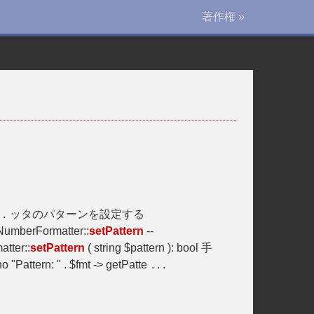
著作権 »
ッタのパターンを設定する
..
 NumberFormatter::
setPattern
--
ter::
setPattern
( string $pattern ): bool 手
ho "Pattern: " . $fmt -> getPatte
...