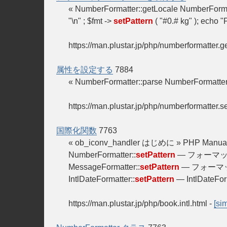
« NumberFormatter::getLocale NumberF
"\n" ; $fmt ->
setPattern
( "#0.# kg" ); echo "P
https://man.plustar.jp/php/numberformatter.g
属性を設定する
7884
« NumberFormatter::parse NumberFormatter
https://man.plustar.jp/php/numberformatter.se
国際化関数
7763
« ob_iconv_handler はじめに » P
NumberFormatter::
setPattern
— フォーマッタ
MessageFormatter::
setPattern
— フォーマッ
IntlDateFormatter::
setPattern
— IntlDat
https://man.plustar.jp/php/book.intl.html
-
[sim