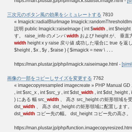
https://man.plustar.jp/php/imagick.statisticimage.html
-
[s
三次元のボタン風の効果をシミュレートする
7810
« Imagick::radialBlurImage Imagick::randomThre
説明 public Imagick::raiseImage ( int $
width
, int $height 
す。 raise_info のメンバ
width
および height が、
width
height x y raise 戻り値 成功した場合に true を返
$height , $x , $y , $raise ) { $imagick = new \
...
https://man.plustar.jp/php/imagick.raiseimage.html
-
[simi
画像の一部をコピーしサイズを変更する
7762
« imagecopyresampled imagecreate » PHP 
, int $src_x , int $src_y , int $dst_
width
, int $dst_height , 
) にある 幅 src_
width
、 高さ src_height の矩形領
dst_
width
、 高さ dst_height の矩形領域に配置します
dst_
width
コピー先の幅。 dst_height コピー先の高さ。 s
https://man.plustar.jp/php/function.imagecopyresized.htm