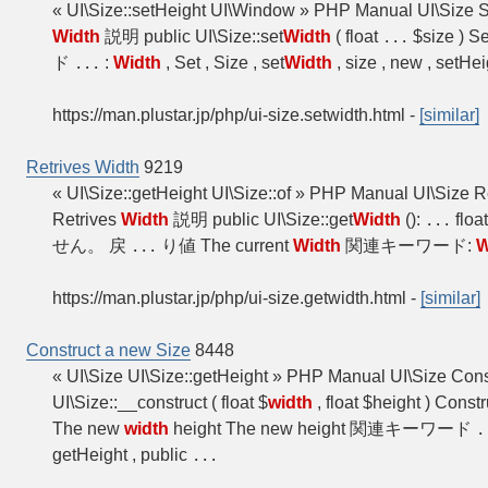
« UI\Size::setHeight UI\Window » PHP Manual UI\Size 
Width
説明 public UI\Size::set
Width
( float
$size ) S
...
ド
:
Width
, Set , Size , set
Width
, size , new , setHei
...
https://man.plustar.jp/php/ui-size.setwidth.html
-
[similar]
Retrives Width
9219
« UI\Size::getHeight UI\Size::of » PHP Manual UI\Size R
Retrives
Width
説明 public UI\Size::get
Width
():
floa
...
せん。 戻
り値 The current
Width
関連キーワード:
W
...
https://man.plustar.jp/php/ui-size.getwidth.html
-
[similar]
Construct a new Size
8448
« UI\Size UI\Size::getHeight » PHP Manual UI\Size Cons
UI\Size::__construct ( float $
width
, float $height ) Cons
The new
width
height The new height 関連キーワード
.
getHeight , public
...