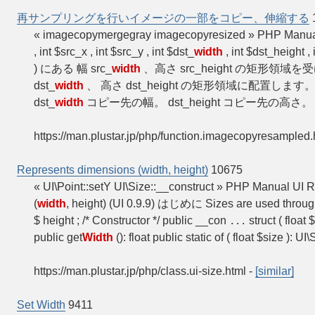
再サンプリングを行いイメージの一部をコピー、伸縮する
« imagecopymergegray imagecopyresized » 
, int $src_x , int $src_y , int $dst_
width
, int $dst_height , 
) にある 幅 src_
width
、高さ src_height の矩形領域
dst_
width
、 高さ dst_height の矩形領域に配置します
dst_
width
コピー先の幅。 dst_height コピー先の高さ。 s
https://man.plustar.jp/php/function.imagecopyresampled.
Represents dimensions (width, height)
10675
« UI\Point::setY UI\Size::__construct » PHP Manual UI 
(
width
, height) (UI 0.9.9) はじめに Sizes are used throu
$ height ; /* Constructor */ public __con
struct ( float $
...
public get
Width
(): float public static of ( float $size ): UI
https://man.plustar.jp/php/class.ui-size.html
-
[similar]
Set Width
9411