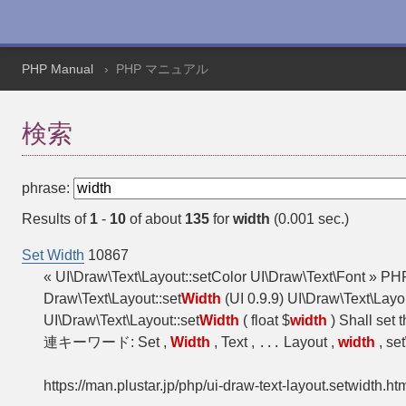
PHP Manual
PHP マニュアル
検索
phrase:
Results of
1
-
10
of about
135
for
width
(0.001 sec.)
Set Width
10867
« UI\Draw\Text\Layout::setColor UI\Draw\Text\Font » P
Draw\Text\Layout::set
Width
(UI 0.9.9) UI\Draw\Text\Layou
UI\Draw\Text\Layout::set
Width
( float $
width
) Shall set 
連キーワード: Set ,
Width
, Text ,
Layout ,
width
, set
...
https://man.plustar.jp/php/ui-draw-text-layout.setwidth.ht