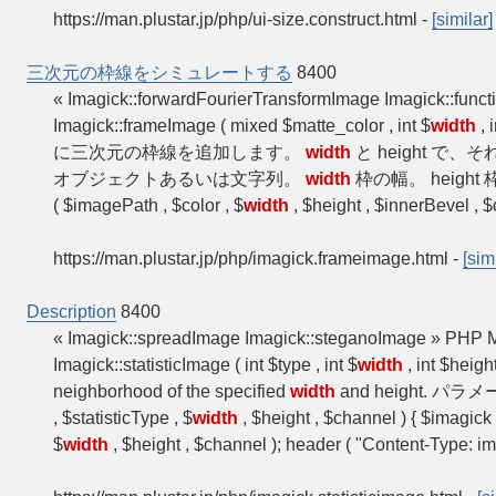
https://man.plustar.jp/php/ui-size.construct.html
-
[similar]
三次元の枠線をシミュレートする
8400
« Imagick::forwardFourierTransformImage Imagick::
Imagick::frameImage ( mixed $matte_color , int $
width
, 
に三次元の枠線を追加します。
width
と height 
オブジェクトあるいは文字列。
width
枠の幅。 height 
( $imagePath , $color , $
width
, $height , $innerBevel , 
https://man.plustar.jp/php/imagick.frameimage.html
-
[sim
Description
8400
« Imagick::spreadImage Imagick::steganoImage » PHP Ma
Imagick::statisticImage ( int $type , int $
width
, int $heig
neighborhood of the specified
width
and height. パラメ
, $statisticType , $
width
, $height , $channel ) { $imagic
$
width
, $height , $channel ); header ( "Content-Type: i