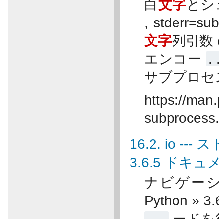
白
文字
とシ
, stderr=s
文字
列引数
エンコー
.
サブプロセ
https://man.
subprocess.
16.2. io 
3.6.5 ドキ
ナビゲーショ
Python »
...
ードを