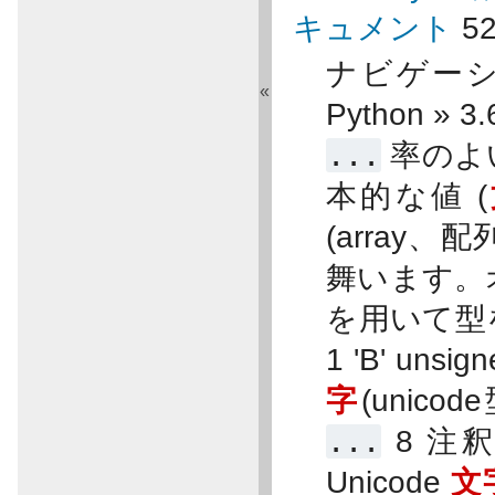
キュメント
5
ナビゲーショ
«
Python »
...
率のよ
本的な値 (
(array、
舞います。
を用いて型
1 'B' unsig
字
(unicode型
...
8 注釈
Unicode
文