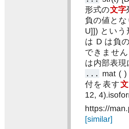
形式の
文字
負の値と
U]]) とい
は D は
できません。
は内部表現
...
mat ( 
付を表す
12, 4).isofo
https://man.
[similar]