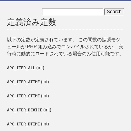
« リソース型
APCu 関数 »
定義済み定数
以下の定数が定義されています。 この関数の拡張モジ
ュールが PHP 組み込みでコンパイルされているか、 実
行時に動的にロードされている場合のみ使用可能です。
(
int
)
APC_ITER_ALL
(
int
)
APC_ITER_ATIME
(
int
)
APC_ITER_CTIME
(
int
)
APC_ITER_DEVICE
(
int
)
APC_ITER_DTIME