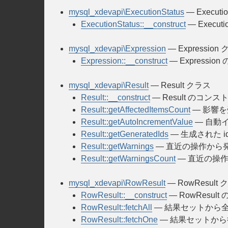
mysql_xdevapi\ExecutionStatus
— Executi
ExecutionStatus::__construct
— Execu
mysql_xdevapi\Expression
— Expression
Expression::__construct
— Expressi
mysql_xdevapi\Result
— Result クラス
Result::__construct
— Result のコン
Result::getAffectedItemsCount
— 影響
Result::getAutoIncrementValue
— 自動
Result::getGeneratedIds
— 生成された i
Result::getWarnings
— 直近の操作から
Result::getWarningsCount
— 直近の操
mysql_xdevapi\RowResult
— RowResult
RowResult::__construct
— RowResul
RowResult::fetchAll
— 結果セットから
RowResult::fetchOne
— 結果セットか