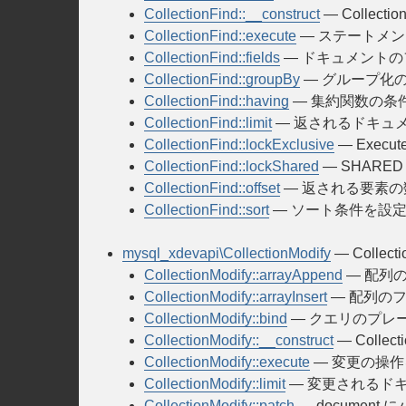
CollectionFind::__construct
— Collect
CollectionFind::execute
— ステートメ
CollectionFind::fields
— ドキュメント
CollectionFind::groupBy
— グループ化
CollectionFind::having
— 集約関数の条
CollectionFind::limit
— 返されるドキュ
CollectionFind::lockExclusive
— Execute
CollectionFind::lockShared
— SHARE
CollectionFind::offset
— 返される要素
CollectionFind::sort
— ソート条件を設
mysql_xdevapi\CollectionModify
— Collect
CollectionModify::arrayAppend
— 配列
CollectionModify::arrayInsert
— 配列の
CollectionModify::bind
— クエリのプレ
CollectionModify::__construct
— Colle
CollectionModify::execute
— 変更の操
CollectionModify::limit
— 変更されるド
CollectionModify::patch
— document