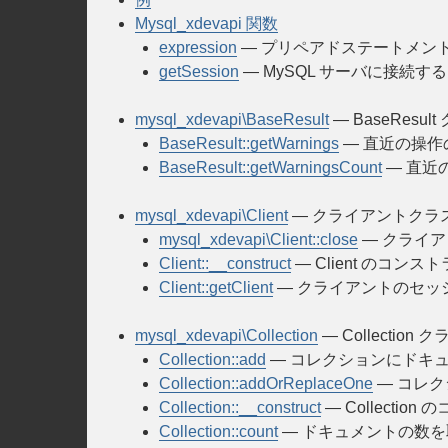
Mysql_xdevapi 関数
expression
— プリペアドステートメン
getSession
— MySQL サーバに接続する
mysql_xdevapi\BaseResult
— BaseResul
BaseResult::getWarnings
— 直近の操作
BaseResult::getWarningsCount
— 直近
mysql_xdevapi\Client
— クライアントクラ
mysql_xdevapi\Client::close
— クライ
Client::__construct
— Client のコンス
Client::getClient
— クライアントのセッ
mysql_xdevapi\Collection
— Collection ク
Collection::add
— コレクションにドキ
Collection::addOrReplaceOne
— コレ
Collection::__construct
— Collectio
Collection::count
— ドキュメントの数