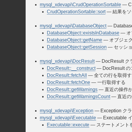
mysql_xdevapi\CrudOperationSortable
— C
CrudOperationSortable::sort
— 結果を
mysql_xdevapi\DatabaseObject
— Databa
DatabaseObject::existsInDatabase
— 
DatabaseObject::getName
— オブジェ
DatabaseObject::getSession
— セッシ
mysql_xdevapi\DocResult
— DocResult 
DocResult::__construct
— DocResul
DocResult::fetchAll
— 全ての行を取得す
DocResult::fetchOne
— 一行取得する
DocResult::getWarnings
— 直近の操作
DocResult::getWarningsCount
— 直近
mysql_xdevapi\Exception
— Exception ク
mysql_xdevapi\Executable
— Executab
Executable::execute
— ステートメント