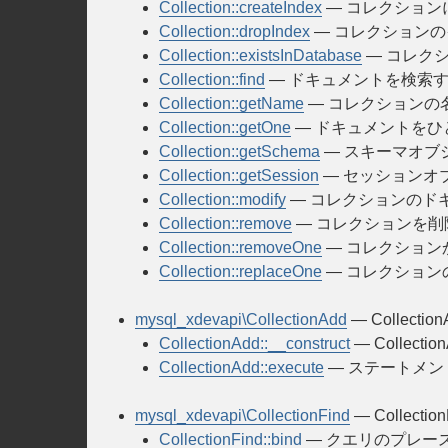
Collection::createIndex
— コレクション
Collection::dropIndex
— コレクション
Collection::existsInDatabase
— コレク
Collection::find
— ドキュメントを検索
Collection::getName
— コレクションの
Collection::getOne
— ドキュメントをひ
Collection::getSchema
— スキーマオブ
Collection::getSession
— セッションオ
Collection::modify
— コレクションのド
Collection::remove
— コレクションを削
Collection::removeOne
— コレクション
Collection::replaceOne
— コレクション
mysql_xdevapi\CollectionAdd
— Collecti
CollectionAdd::__construct
— Collect
CollectionAdd::execute
— ステートメン
mysql_xdevapi\CollectionFind
— Collecti
CollectionFind::bind
— クエリのプレー