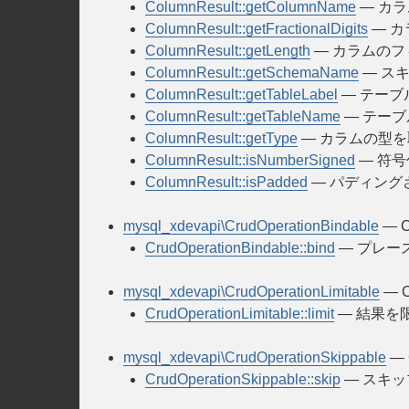
ColumnResult::getColumnName
— カ
ColumnResult::getFractionalDigits
— 
ColumnResult::getLength
— カラムの
ColumnResult::getSchemaName
— ス
ColumnResult::getTableLabel
— テーブ
ColumnResult::getTableName
— テー
ColumnResult::getType
— カラムの型
ColumnResult::isNumberSigned
— 符
ColumnResult::isPadded
— パディング
mysql_xdevapi\CrudOperationBindable
— C
CrudOperationBindable::bind
— プレー
mysql_xdevapi\CrudOperationLimitable
— C
CrudOperationLimitable::limit
— 結果を
mysql_xdevapi\CrudOperationSkippable
— 
CrudOperationSkippable::skip
— スキ