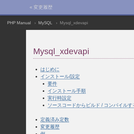
« 変更履歴
PHP Manual
MySQL
Mysql_xdevapi
Mysql_xdevapi
はじめに
インストール/設定
要件
インストール手順
実行時設定
ソースコードからビルド / コンパイルす
定義済み定数
変更履歴
例