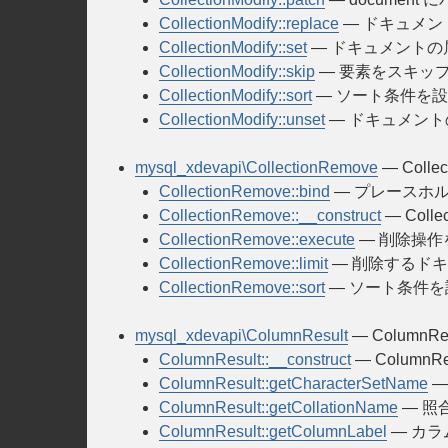
CollectionModify::replace
— ドキュメ
CollectionModify::set
— ドキュメントの
CollectionModify::skip
— 要素をスキッ
CollectionModify::sort
— ソート条件を
CollectionModify::unset
— ドキュメン
mysql_xdevapi\CollectionRemove
— Colle
CollectionRemove::bind
— プレースホ
CollectionRemove::__construct
— Coll
CollectionRemove::execute
— 削除操作
CollectionRemove::limit
— 削除するド
CollectionRemove::sort
— ソート条件を
mysql_xdevapi\ColumnResult
— ColumnRe
ColumnResult::__construct
— Column
ColumnResult::getCharacterSetName
—
ColumnResult::getCollationName
— 照
ColumnResult::getColumnLabel
— カ