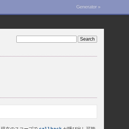
Generator »
callback
、現在のスコープで
が呼び出し可能