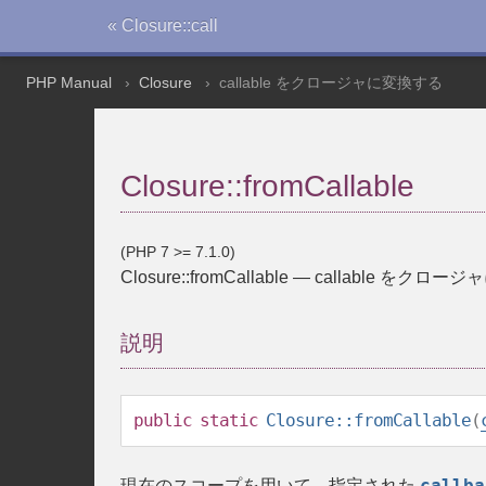
« Closure::call
PHP Manual
Closure
callable をクロージャに変換する
Closure::fromCallable
(PHP 7 >= 7.1.0)
Closure::fromCallable
—
callable をクロー
説明
public
static
Closure::fromCallable
(
callba
現在のスコープを用いて、指定された