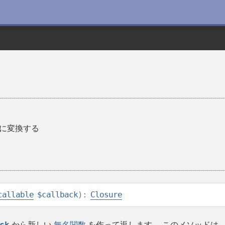
ジャに変換する
callable
$callback
):
Closure
ck
から新しい
無名関数
を作って返します。 このメソッドは