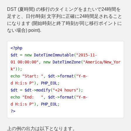
DST (夏時間) の移行のタイミングをまたいで24時間を
足すと、日付/時刻 文字列に正確に24時間足されること
になります (開始時刻と終了時刻が同じ移行ポイントに
ない場合) point).
<?php
$dt
= new
DateTimeImmutable
(
"2015-11-
01 00:00:00"
, new
DateTimeZone
(
"America/New_Yor
k"
));
echo
"Start: "
,
$dt
->
format
(
"Y-m-
d H:i:s P"
),
PHP_EOL
;
$dt
=
$dt
->
modify
(
"+24 hours"
);
echo
"End: "
,
$dt
->
format
(
"Y-m-
d H:i:s P"
),
PHP_EOL
;
?>
上の例の出力は以下となります。