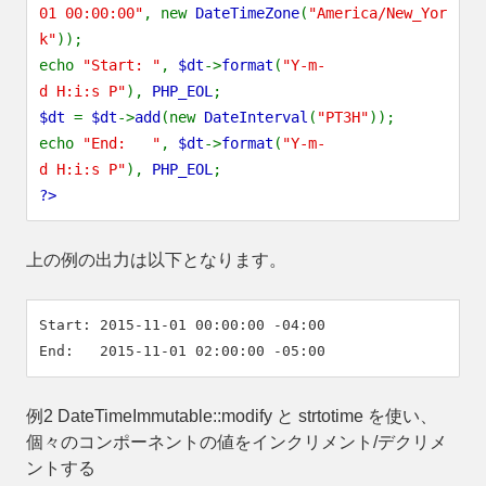
01 00:00:00"
, new
DateTimeZone
(
"America/New_Yor
k"
));
echo
"Start: "
,
$dt
->
format
(
"Y-m-
d H:i:s P"
),
PHP_EOL
;
$dt
=
$dt
->
add
(new
DateInterval
(
"PT3H"
));
echo
"End: "
,
$dt
->
format
(
"Y-m-
d H:i:s P"
),
PHP_EOL
;
?>
上の例の出力は以下となります。
Start: 2015-11-01 00:00:00 -04:00

例2 DateTimeImmutable::modify と strtotime を使い、
個々のコンポーネントの値をインクリメント/デクリメ
ントする