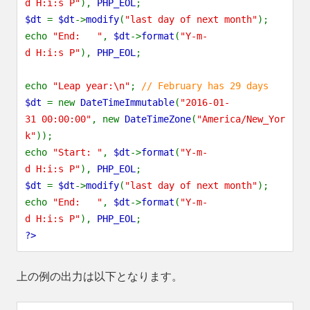
d H:i:s P"
),
PHP_EOL
;
$dt
=
$dt
->
modify
(
"last day of next month"
);
echo
"End: "
,
$dt
->
format
(
"Y-m-
d H:i:s P"
),
PHP_EOL
;
echo
"Leap year:\n"
;
// February has 29 days
$dt
= new
DateTimeImmutable
(
"2016-01-
31 00:00:00"
, new
DateTimeZone
(
"America/New_Yor
k"
));
echo
"Start: "
,
$dt
->
format
(
"Y-m-
d H:i:s P"
),
PHP_EOL
;
$dt
=
$dt
->
modify
(
"last day of next month"
);
echo
"End: "
,
$dt
->
format
(
"Y-m-
d H:i:s P"
),
PHP_EOL
;
?>
上の例の出力は以下となります。