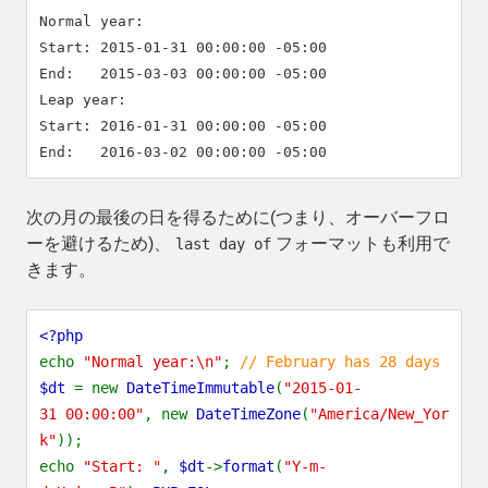
Normal year:

Start: 2015-01-31 00:00:00 -05:00

End:   2015-03-03 00:00:00 -05:00

Leap year:

Start: 2016-01-31 00:00:00 -05:00

次の月の最後の日を得るために(つまり、オーバーフロ
ーを避けるため)、
フォーマットも利用で
last day of
きます。
<?php
echo
"Normal year:\n"
;
// February has 28 days
$dt
= new
DateTimeImmutable
(
"2015-01-
31 00:00:00"
, new
DateTimeZone
(
"America/New_Yor
k"
));
echo
"Start: "
,
$dt
->
format
(
"Y-m-