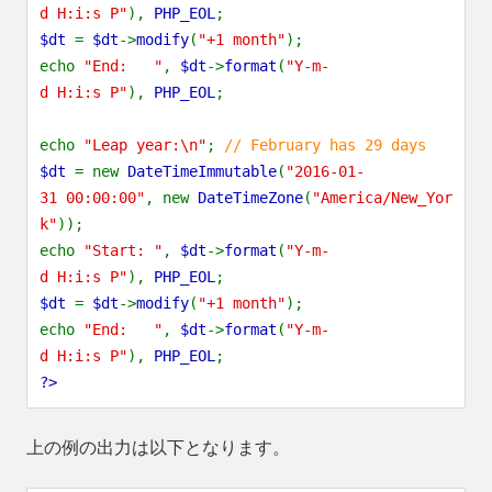
d H:i:s P"
),
PHP_EOL
;
$dt
=
$dt
->
modify
(
"+1 month"
);
echo
"End: "
,
$dt
->
format
(
"Y-m-
d H:i:s P"
),
PHP_EOL
;
echo
"Leap year:\n"
;
// February has 29 days
$dt
= new
DateTimeImmutable
(
"2016-01-
31 00:00:00"
, new
DateTimeZone
(
"America/New_Yor
k"
));
echo
"Start: "
,
$dt
->
format
(
"Y-m-
d H:i:s P"
),
PHP_EOL
;
$dt
=
$dt
->
modify
(
"+1 month"
);
echo
"End: "
,
$dt
->
format
(
"Y-m-
d H:i:s P"
),
PHP_EOL
;
?>
上の例の出力は以下となります。