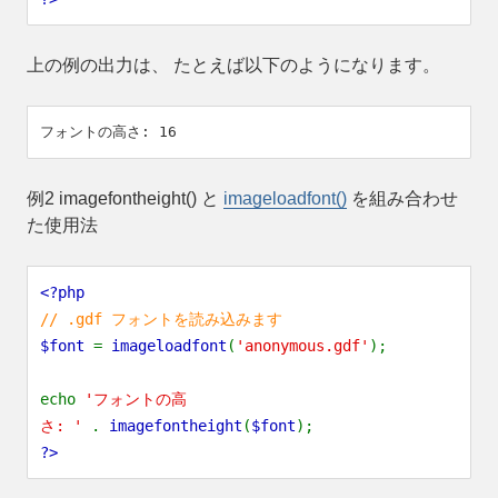
上の例の出力は、 たとえば以下のようになります。
例2
imagefontheight()
と
imageloadfont()
を組み合わせ
た使用法
<?php
// .gdf フォントを読み込みます
$font
=
imageloadfont
(
'anonymous.gdf'
);
echo
'フォントの高
さ: '
.
imagefontheight
(
$font
);
?>