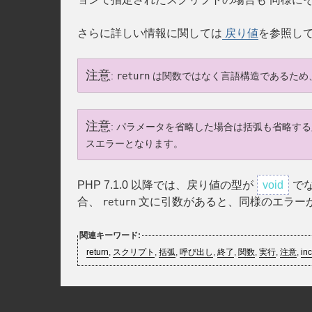
さらに詳しい情報に関しては
戻り値
を参照し
注意
:
return
は関数ではなく言語構造であるため
注意
:
パラメータを省略した場合は括弧も省略す
スエラーとなります。
PHP 7.1.0 以降では、戻り値の型が
void
で
合、
文に引数があると、同様のエラー
return
関連キーワード:
return
,
スクリプト
,
括弧
,
呼び出し
,
終了
,
関数
,
実行
,
注意
,
in