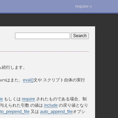
require »
ら続行します。
はまた、
eval()
文や スクリプト自体の実行
urn
de
もしくは
require
されたものである場合、制
与えられた引数 の値は
include
の戻り値となり
to_prepend_file
又は
auto_append_file
オプシ