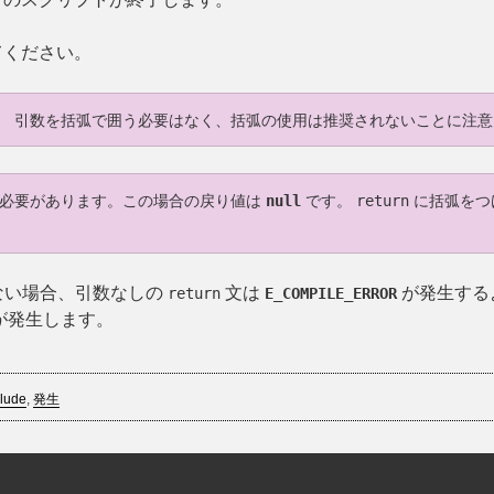
てください。
、 引数を括弧で囲う必要はなく、括弧の使用は推奨されないことに注意
る必要があります。この場合の戻り値は
null
です。
return
に括弧をつ
ない場合、引数なしの
文は
が発生する
return
E_COMPILE_ERROR
が発生します。
clude
,
発生