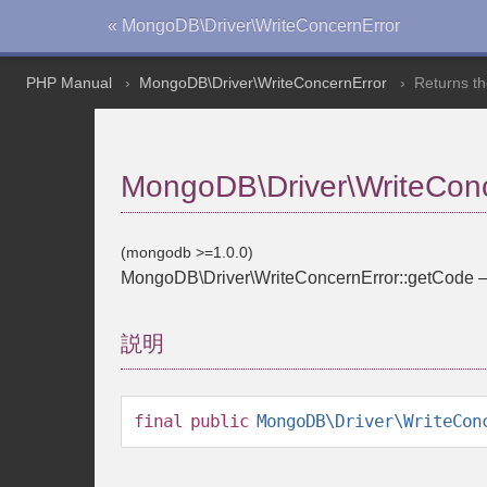
« MongoDB\Driver\WriteConcernError
PHP Manual
MongoDB\Driver\WriteConcernError
Returns th
MongoDB\Driver\WriteConc
(mongodb >=1.0.0)
MongoDB\Driver\WriteConcernError::getCode
説明
final
public
MongoDB\Driver\WriteCon