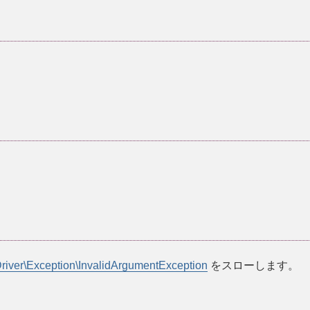
iver\Exception\InvalidArgumentException
をスローします。