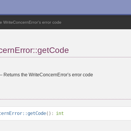
e WriteConcernError's error code
ernError::getCode
—
Returns the WriteConcernError's error code
cernError::getCode
():
int