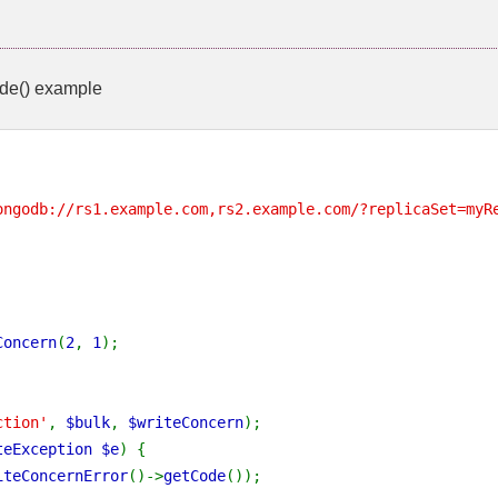
de()
example
ongodb://rs1.example.com,rs2.example.com/?replicaSet=myR
Concern
(
2
,
1
);
ction'
,
$bulk
,
$writeConcern
);
teException $e
) {
iteConcernError
()->
getCode
());