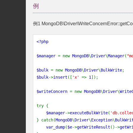
例
例1
MongoDB\Driver\WriteConcernError::getCo
<?php
$manager
= new
MongoDB
\
Driver
\
Manager
(
"m
$bulk
= new
MongoDB
\
Driver
\
BulkWrite
;
$bulk
->
insert
([
'x'
=>
1
]);
$writeConcern
= new
MongoDB
\
Driver
\
Write
try {
$manager
->
executeBulkWrite
(
'db.colle
} catch(
MongoDB
\
Driver
\
Exception
\
BulkWri
var_dump
(
$e
->
getWriteResult
()->
getWr