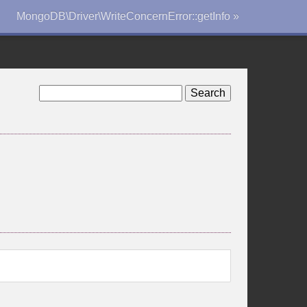
MongoDB\Driver\WriteConcernError::getInfo »