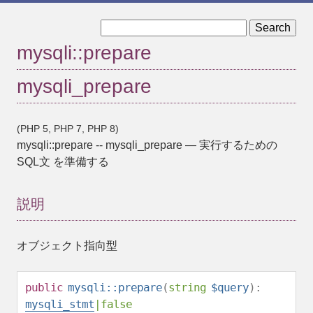
« mysqli::poll
mysqli::query »
mysqli::prepare
mysqli_prepare
(PHP 5, PHP 7, PHP 8)
mysqli::prepare
--
mysqli_prepare
—
実行するための
SQL文 を準備する
説明
オブジェクト指向型
public
mysqli::prepare
(
string
$query
):
mysqli_stmt
|
false