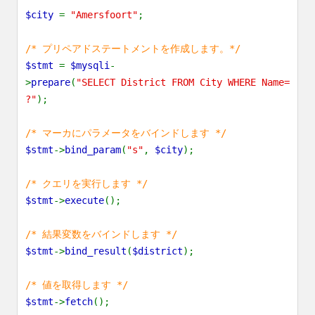
$city
=
"Amersfoort"
;
/* プリペアドステートメントを作成します。*/
$stmt
=
$mysqli
-
>
prepare
(
"SELECT District FROM City WHERE Name=
?"
);
/* マーカにパラメータをバインドします */
$stmt
->
bind_param
(
"s"
,
$city
);
/* クエリを実行します */
$stmt
->
execute
();
/* 結果変数をバインドします */
$stmt
->
bind_result
(
$district
);
/* 値を取得します */
$stmt
->
fetch
();