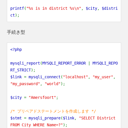
printf
(
"%s is in district %s\n"
,
$city
,
$distri
ct
);
手続き型
<?php
mysqli_report
(
MYSQLI_REPORT_ERROR
|
MYSQLI_REPO
RT_STRICT
);
$link
=
mysqli_connect
(
"localhost"
,
"my_user"
,
"my_password"
,
"world"
);
$city
=
"Amersfoort"
;
/* プリペアドステートメントを作成します */
$stmt
=
mysqli_prepare
(
$link
,
"SELECT District
FROM City WHERE Name=?"
);