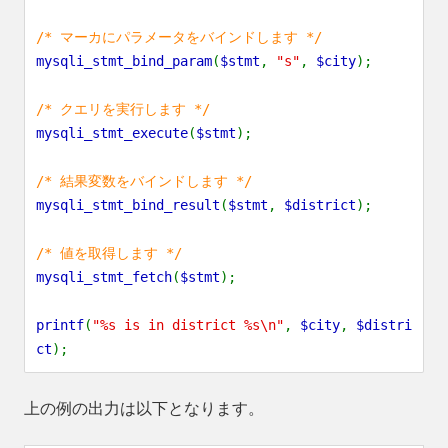
/* マーカにパラメータをバインドします */
mysqli_stmt_bind_param
(
$stmt
,
"s"
,
$city
);
/* クエリを実行します */
mysqli_stmt_execute
(
$stmt
);
/* 結果変数をバインドします */
mysqli_stmt_bind_result
(
$stmt
,
$district
);
/* 値を取得します */
mysqli_stmt_fetch
(
$stmt
);
printf
(
"%s is in district %s\n"
,
$city
,
$distri
ct
);
上の例の出力は以下となります。