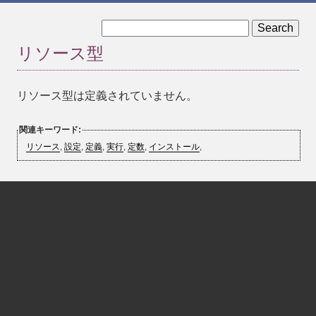
« 実行時設定
定義済み定数 »
リソース型
リソース型は定義されていません。
関連キーワード:
リソース
,
設定
,
定義
,
実行
,
定数
,
インストール
,