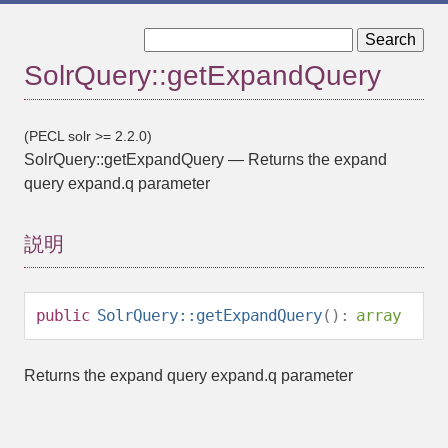
« SolrQuery::getExpandFilterQueries
SolrQuery::getExpandQuery
SolrQuery::getExpandRows »
(PECL solr >= 2.2.0)
SolrQuery::getExpandQuery
—
Returns the expand
query expand.q parameter
説明
public
SolrQuery::getExpandQuery
():
array
Returns the expand query expand.q parameter