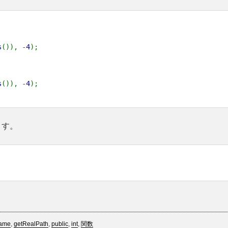
s
()), -
4
);
s
()), -
4
);
ます。
name
,
getRealPath
,
public
,
int
,
関数