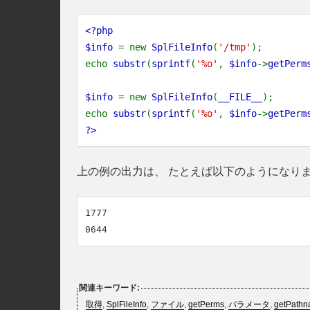
<?php
$info
= new
SplFileInfo
(
'/tmp'
);
echo
substr
(
sprintf
(
'%o'
,
$info
->
getPerm
$info
= new
SplFileInfo
(
__FILE__
);
echo
substr
(
sprintf
(
'%o'
,
$info
->
getPerm
?>
上の例の出力は、 たとえば以下のようになり
1777

関連キーワード:
取得
,
SplFileInfo
,
ファイル
,
getPerms
,
パラメータ
,
getPath