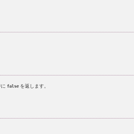
時に
を返します。
false