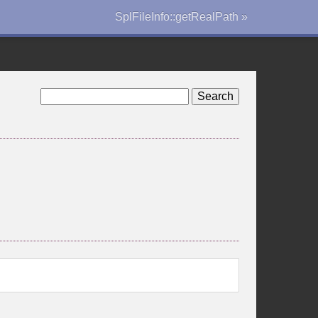
SplFileInfo::getRealPath »