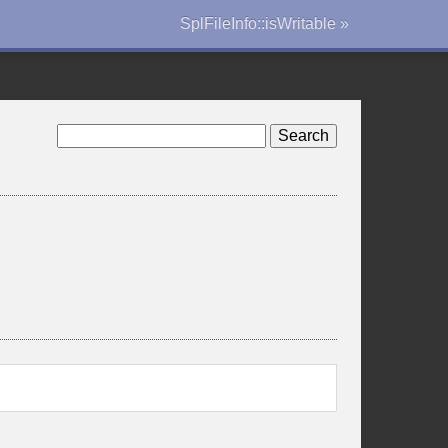
SplFileInfo::isWritable »