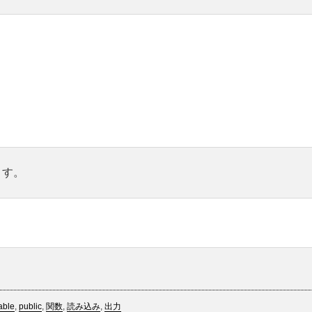
ます。
able
,
public
,
関数
,
読み込み
,
出力