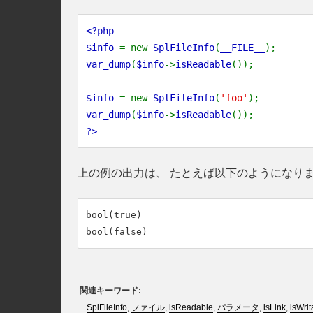
<?php
$info
= new
SplFileInfo
(
__FILE__
);
var_dump
(
$info
->
isReadable
());
$info
= new
SplFileInfo
(
'foo'
);
var_dump
(
$info
->
isReadable
());
?>
上の例の出力は、 たとえば以下のようになり
bool(true)

関連キーワード:
SplFileInfo
,
ファイル
,
isReadable
,
パラメータ
,
isLink
,
isWrit